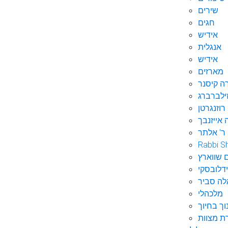
שירים
חגים
אידיש
אנגלית
אידיש
מארזים
ה קיסנר
ילברברג
רוזנגרטן
 אייזנבך
ר' אלתר
Rabbi S
 שווארץ
דלובסקי
לה סביר
מלכהלי
וך בחיוך
ת מצוות