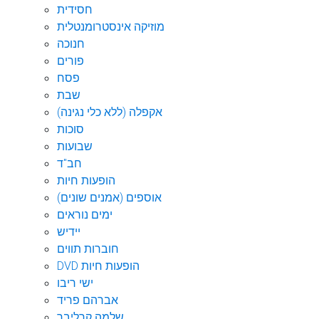
חסידית
מוזיקה אינסטרומנטלית
חנוכה
פורים
פסח
שבת
אקפלה (ללא כלי נגינה)
סוכות
שבועות
חב"ד
הופעות חיות
אוספים (אמנים שונים)
ימים נוראים
יידיש
חוברות תווים
DVD הופעות חיות
ישי ריבו
אברהם פריד
שלמה קרליבך