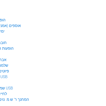
הופע
אוספים (אמנים
ימי
חובר
DVD הופעות 
אברה
שלמה 
פיוטים
מוזיקה ב USB
שמע לילדים USB
לחיי
המחנך ר' ש.מ. נוימ