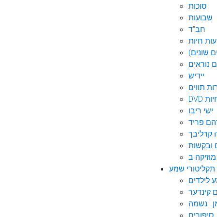
סוכות
שבועות
חב"ד
ות חיות
 שונים)
ם נוראים
יידיש
ות תווים
חיות
ישי ריבו
ם פריד
קרליבך
 ובקשות
תקליטורי שמע
ם קינדער
ן | נשמה
סיפורים