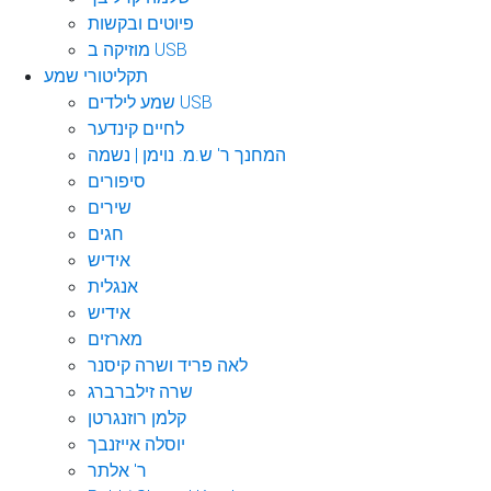
פיוטים ובקשות
מוזיקה ב USB
תקליטורי שמע
שמע לילדים USB
לחיים קינדער
המחנך ר' ש.מ. נוימן | נשמה
סיפורים
שירים
חגים
אידיש
אנגלית
אידיש
מארזים
לאה פריד ושרה קיסנר
שרה זילברברג
קלמן רוזנגרטן
יוסלה אייזנבך
ר' אלתר