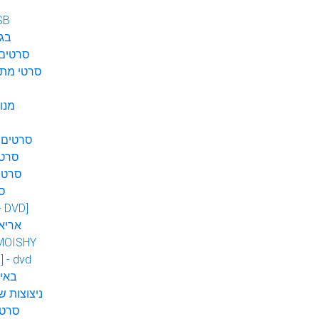
SB
בגן
סרטים 
סרטי מתח
מנו
סרטים 
סרטי
סרטי
ס
 - DVD]
אריא
MOISHY
] - dvd
DVD ב
ניצוצות ש
סרטי