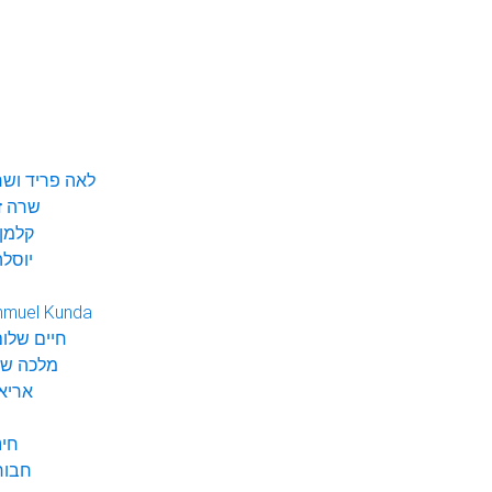
לאה פריד ושר
שרה ז
קלמן 
יוסלה
hmuel Kunda
חיים שלום
מלכה שי
אריא
חינ
חבור