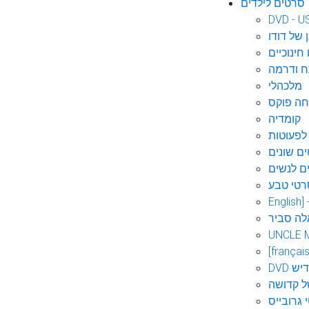
סרטים לילדים
DVD - U
 של דודו
חינוכיים
 ודרמה
מלכהלי
חה פוקס
קומדיה
לפעוטות
ם שונים
ם לנשים
רטי טבע
English]
לה סביר
UNCLE 
[français
אידיש
ל קדושה
 גרובייס