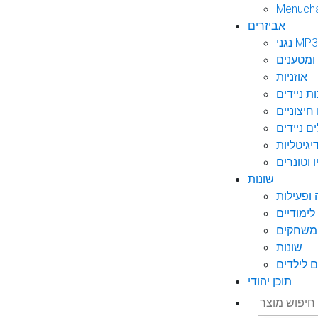
Menuch
אביזרים
גני MP3
ומטענים
אוזניות
ות ניידים
חיצוניים
ם ניידים
גיטליות
 וטונרים
שונות
ופעילות
ימודיים
משחקים
שונות
 לילדים
תוכן יהודי