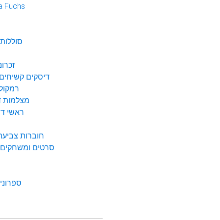
a Fuchs
נ
סוללות 
זכרונ
דיסקים קשיחים 
רמקולי
מצלמות די
ראשי דיו
חוברות צביעה 
סרטים ומשחקים ל
ספרונים