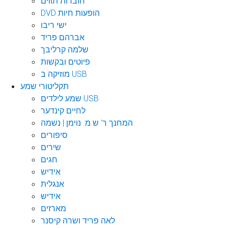
חוברות תווים
DVD הופעות חיות
ישי ריבו
אברהם פריד
שלמה קרליבך
פיוטים ובקשות
מוזיקה ב USB
תקליטורי שמע
שמע לילדים USB
לחיים קינדער
המחנך ר' ש.מ. נוימן | נשמה
סיפורים
שירים
חגים
אידיש
אנגלית
אידיש
מארזים
לאה פריד ושרה קיסנר