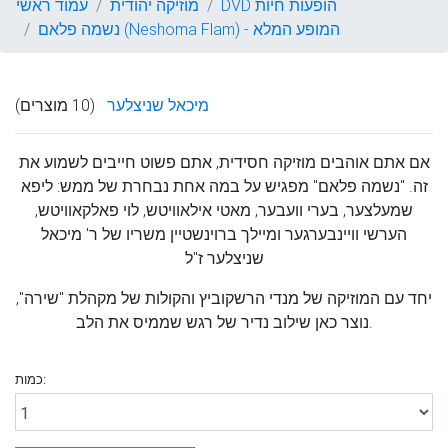
DVD הופעות חיות
מוזיקה יהודית
עמוד ראשי
נשמה פלאם (Neshoma Flam) - המופע המלא
מיכאל שניצלער
(10 מוצרים)
אם אתם אוהבים מוזיקה חסידית, אתם פשוט חייבים לשמוע את
זה. "נשמה פלאם" מפגיש על במה אחת נבחרת של ממש: ליפא
שמעלצער, בערי וועבער, מאטי אילאוויטש, לוי פאלקאוויטש,
הערשי וויינבערגער ומיילך ברוינשטיין משריו של ר' מיכאל
שניצלער ז"ל
יחד עם המוזיקה של מנדי הרשקוביץ והקולות של מקהלת "שירה",
נוצר כאן שילוב נדיר של רגש שממיס את הלב.
כמות: