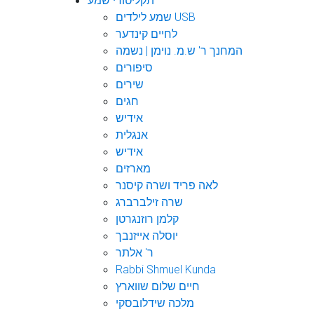
תקליטורי שמע
שמע לילדים USB
לחיים קינדער
המחנך ר' ש.מ. נוימן | נשמה
סיפורים
שירים
חגים
אידיש
אנגלית
אידיש
מארזים
לאה פריד ושרה קיסנר
שרה זילברברג
קלמן רוזנגרטן
יוסלה אייזנבך
ר' אלתר
Rabbi Shmuel Kunda
חיים שלום שווארץ
מלכה שידלובסקי