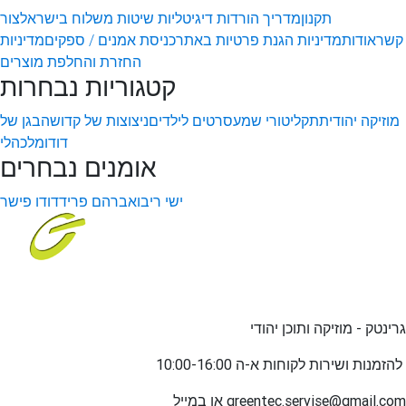
תקנון
מדריך הורדות דיגיטליות
שיטות משלוח בישראל
צור
קשר
אודות
מדיניות הגנת פרטיות באתר
כניסת אמנים / ספקים
מדיניות
החזרת והחלפת מוצרים
קטגוריות נבחרות
מוזיקה יהודית
תקליטורי שמע
סרטים לילדים
ניצוצות של קדושה
בגן של
דודו
מלכהלי
אומנים נבחרים
ישי ריבו
אברהם פריד
דודו פישר
גרינטק - מוזיקה ותוכן יהודי
שירות לקוחות א-ה 10:00-16:00
להזמנות ו
greentec.servise@gmail.com
או במייל