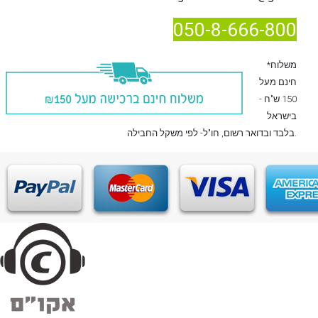
050-8-666-800
*משלוח
חינם מעל
150 ש"ח -
בישראל
, חו"ל- לפי משקל החבילה.
בלבד
ובדואר רשום