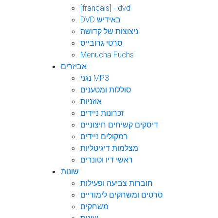
[français] - dvd
DVD באידיש
ניצוצות של קדושה
סרטי גרובייס
Menucha Fuchs
אביזרים
נגני MP3
סוללות ומטענים
אוזניות
זכרונות ניידים
דיסקים קשיחים חיצוניים
רמקולים ניידים
מצלמות דיגיטליות
ראשי דיו וטונרים
שונות
חוברות צביעה ופעילות
סרטים ומשחקים לימודיים
משחקים