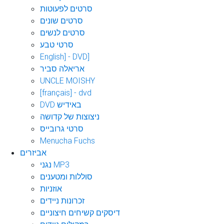
סרטים לפעוטות
סרטים שונים
סרטים לנשים
סרטי טבע
English] - DVD]
אריאלה סביר
UNCLE MOISHY
[français] - dvd
DVD באידיש
ניצוצות של קדושה
סרטי גרובייס
Menucha Fuchs
אביזרים
נגני MP3
סוללות ומטענים
אוזניות
זכרונות ניידים
דיסקים קשיחים חיצוניים