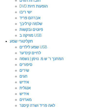
חוברות תווים
DVD הופעות חיות
ישי ריבו
אברהם פריד
שלמה קרליבך
פיוטים ובקשות
מוזיקה ב USB
תקליטורי שמע
שמע לילדים USB
לחיים קינדער
המחנך ר' ש.מ. נוימן | נשמה
סיפורים
שירים
חגים
אידיש
אנגלית
אידיש
מארזים
לאה פריד ושרה קיסנר