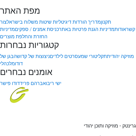
מפת האתר
תקנון
מדריך הורדות דיגיטליות
שיטות משלוח בישראל
צור
קשר
אודות
מדיניות הגנת פרטיות באתר
כניסת אמנים / ספקים
מדיניות
החזרת והחלפת מוצרים
קטגוריות נבחרות
מוזיקה יהודית
תקליטורי שמע
סרטים לילדים
ניצוצות של קדושה
בגן של
דודו
מלכהלי
אומנים נבחרים
ישי ריבו
אברהם פריד
דודו פישר
גרינטק - מוזיקה ותוכן יהודי