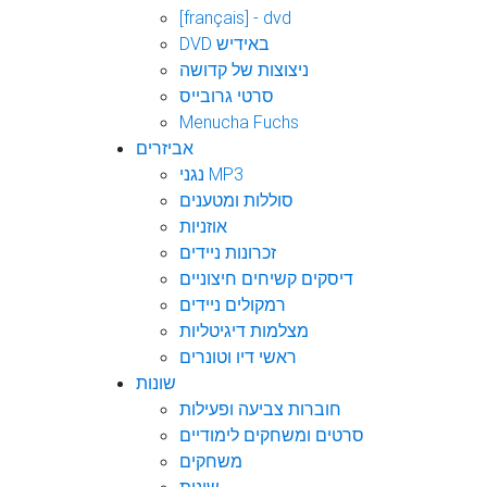
[français] - dvd
DVD באידיש
ניצוצות של קדושה
סרטי גרובייס
Menucha Fuchs
אביזרים
נגני MP3
סוללות ומטענים
אוזניות
זכרונות ניידים
דיסקים קשיחים חיצוניים
רמקולים ניידים
מצלמות דיגיטליות
ראשי דיו וטונרים
שונות
חוברות צביעה ופעילות
סרטים ומשחקים לימודיים
משחקים