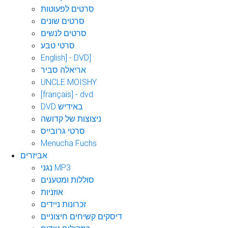
סרטים לפעוטות
סרטים שונים
סרטים לנשים
סרטי טבע
English] - DVD]
אריאלה סביר
UNCLE MOISHY
[français] - dvd
DVD באידיש
ניצוצות של קדושה
סרטי גרובייס
Menucha Fuchs
אביזרים
נגני MP3
סוללות ומטענים
אוזניות
זכרונות ניידים
דיסקים קשיחים חיצוניים