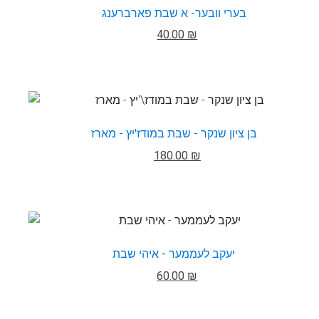
בערי וובער- א שבת פארברענג
40.00 ₪
בן ציון שנקר - שבת במודז'יץ - מארז
180.00 ₪
יעקב לעממער - איהי שבת
60.00 ₪