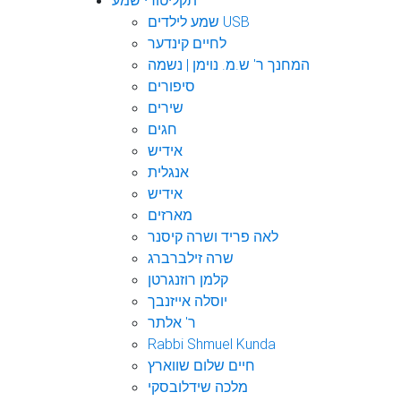
תקליטורי שמע
שמע לילדים USB
לחיים קינדער
המחנך ר' ש.מ. נוימן | נשמה
סיפורים
שירים
חגים
אידיש
אנגלית
אידיש
מארזים
לאה פריד ושרה קיסנר
שרה זילברברג
קלמן רוזנגרטן
יוסלה אייזנבך
ר' אלתר
Rabbi Shmuel Kunda
חיים שלום שווארץ
מלכה שידלובסקי