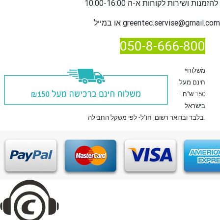
שירות לקוחות א-ה 10:00-16:00
להזמנות ו
greentec.servise@gmail.com
או במייל
050-8-666-800
*משלוח
חינם מעל
150 ש"ח -
בישראל
, חו"ל- לפי משקל החבילה.
בלבד
ובדואר רשום