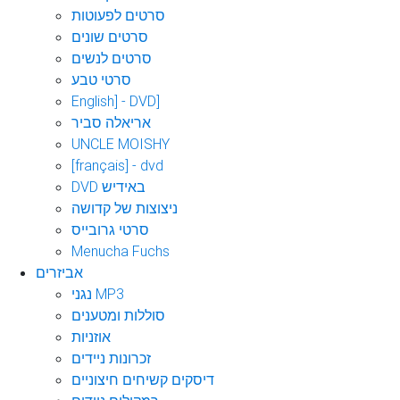
סרטים לפעוטות
סרטים שונים
סרטים לנשים
סרטי טבע
English] - DVD]
אריאלה סביר
UNCLE MOISHY
[français] - dvd
DVD באידיש
ניצוצות של קדושה
סרטי גרובייס
Menucha Fuchs
אביזרים
נגני MP3
סוללות ומטענים
אוזניות
זכרונות ניידים
דיסקים קשיחים חיצוניים