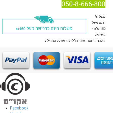
050-8-666-800
*משלוח
חינם מעל
150 ש"ח -
בישראל
, חו"ל- לפי משקל החבילה.
בלבד
ובדואר רשום
Facebook