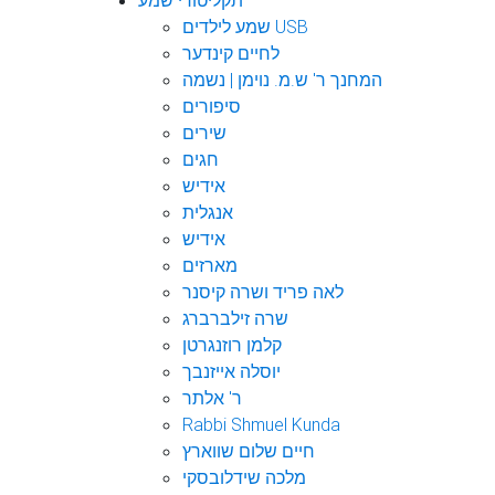
תקליטורי שמע
שמע לילדים USB
לחיים קינדער
המחנך ר' ש.מ. נוימן | נשמה
סיפורים
שירים
חגים
אידיש
אנגלית
אידיש
מארזים
לאה פריד ושרה קיסנר
שרה זילברברג
קלמן רוזנגרטן
יוסלה אייזנבך
ר' אלתר
Rabbi Shmuel Kunda
חיים שלום שווארץ
מלכה שידלובסקי