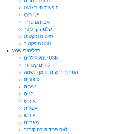
חוברות תווים
DVD הופעות חיות
ישי ריבו
אברהם פריד
שלמה קרליבך
פיוטים ובקשות
מוזיקה ב USB
תקליטורי שמע
שמע לילדים USB
לחיים קינדער
המחנך ר' ש.מ. נוימן | נשמה
סיפורים
שירים
חגים
אידיש
אנגלית
אידיש
מארזים
לאה פריד ושרה קיסנר