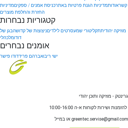
קשר
אודות
מדיניות הגנת פרטיות באתר
כניסת אמנים / ספקים
מדיניות
החזרת והחלפת מוצרים
קטגוריות נבחרות
מוזיקה יהודית
תקליטורי שמע
סרטים לילדים
ניצוצות של קדושה
בגן של
דודו
מלכהלי
אומנים נבחרים
ישי ריבו
אברהם פריד
דודו פישר
גרינטק - מוזיקה ותוכן יהודי
שירות לקוחות א-ה 10:00-16:00
להזמנות ו
greentec.servise@gmail.com
או במייל