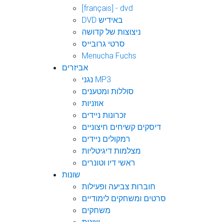
[français] - dvd
DVD באידיש
ניצוצות של קדושה
סרטי גרובייס
Menucha Fuchs
אביזרים
נגני MP3
סוללות ומטענים
אוזניות
זכרונות ניידים
דיסקים קשיחים חיצוניים
רמקולים ניידים
מצלמות דיגיטליות
ראשי דיו וטונרים
שונות
חוברות צביעה ופעילות
סרטים ומשחקים לימודיים
משחקים