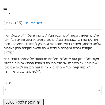
משה לאופר
(19 מוצרים)
אלבום המופת ‘משה לאופר מנגן חב”ד’, בהפקתו של לוי”ק טובול, רואה
אור לקראת חג השבועות. באלבום משתתפים ארבעה זמרים חב”דיים:
שלמה שמחה, מענדי ג’רופי, מנחם לוי ושמוליק ליסטוונד. חמישים נגנים,
מקהלת גברים ומקהלת הילדים שירה חדשה לוקחים חלק באלבום
המלהיב.
מקורו של הניגון הוא ירושלמי. מילותיו מבוססות על הנאמר בספר “כתר
שם טוב”, על תשובתו של מלך המשיח לשאלת הבעל-שם-טוב הקדוש:
“אימתי קאתי מר” – מתי יבוא אדון? ענה המשיח לבעל שם טוב:
“לכשיפוצו מעיינותיך חוצה”.
כמות:
₪
הוספה לסל -
50.00