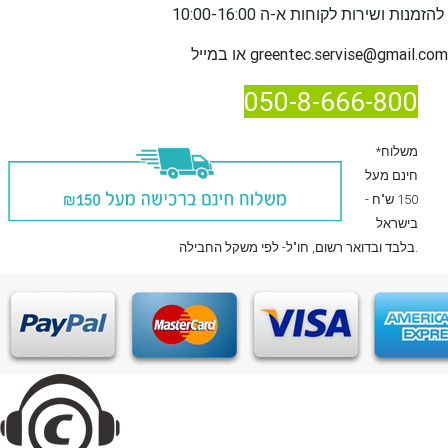
שירות לקוחות א-ה 10:00-16:00
להזמנות ו
greentec.servise@gmail.com
או במייל
050-8-666-800
*משלוח
חינם מעל
150 ש"ח -
בישראל
, חו"ל- לפי משקל החבילה.
בלבד
ובדואר רשום