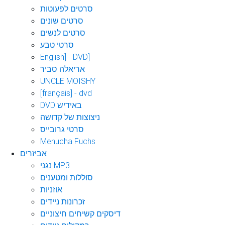
סרטים לפעוטות
סרטים שונים
סרטים לנשים
סרטי טבע
English] - DVD]
אריאלה סביר
UNCLE MOISHY
[français] - dvd
DVD באידיש
ניצוצות של קדושה
סרטי גרובייס
Menucha Fuchs
אביזרים
נגני MP3
סוללות ומטענים
אוזניות
זכרונות ניידים
דיסקים קשיחים חיצוניים