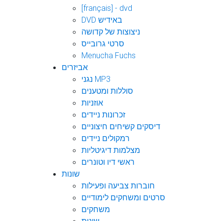
[français] - dvd
DVD באידיש
ניצוצות של קדושה
סרטי גרובייס
Menucha Fuchs
אביזרים
נגני MP3
סוללות ומטענים
אוזניות
זכרונות ניידים
דיסקים קשיחים חיצוניים
רמקולים ניידים
מצלמות דיגיטליות
ראשי דיו וטונרים
שונות
חוברות צביעה ופעילות
סרטים ומשחקים לימודיים
משחקים