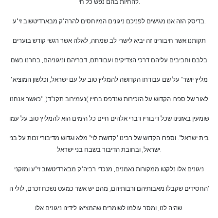
להחיות בהם נפש כל חי.
בדיסק הזה אנו מגישים לפניכם ניגונים המיוחסים להרה"ק מבארדיטשוב זי"ע.
תקותנו אשר חיבורינו זה יביא לישרי לב שמחה, לאלה אשר רגשי קודש בוערים
בלבם וחביבים עליהם דרכי הצדיקים ועבודתם, דבריהם וניגוניהם, בחרנו בשם
"מליץ יושר" על שם עבודתו הקדושה להמליץ טוב על עם ישראל, וכלשון המוציא
לאור של ספרו הקדוש על הזכירות שנדפס בחייו )נעמירוב תקנ"ד(, "כאשר אנחנו
שומעין באזנינו שכל דיבוריו דברי אלהים חיים כל הימים הוא להמליץ טוב על עמו
בית ישראל". וספרו הקדוש של רבינו "קדושת לוי" מלא וגדוש מדיבורי זכות
על בני
ישראל, ובחובת הדיבור בשבח בני ישראל.
ניגונים אלו נלקטו ממקורות נאמנים, מנכדי רביה"ק מבארדיטשוב זי"ע ומזקני
החסידים שקבלו מאבותיהם ורבותיהם, מהם יש אשר כמעט נשכח זכרם, לולי ה'
שהיה לנו, ומסר עולמו לשומרים שהמציאו לידינו ניגונים אלו.