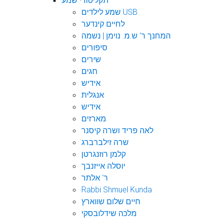
תקליטורי שמע
שמע לילדים USB
לחיים קינדער
המחנך ר' ש.מ. נוימן | נשמה
סיפורים
שירים
חגים
אידיש
אנגלית
אידיש
מארזים
לאה פריד ושרה קיסנר
שרה זילברברג
קלמן רוזנגרטן
יוסלה אייזנבך
ר' אלתר
Rabbi Shmuel Kunda
חיים שלום שווארץ
מלכה שידלובסקי