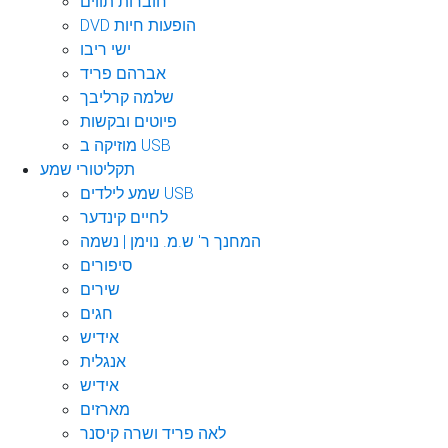
חוברות תווים
DVD הופעות חיות
ישי ריבו
אברהם פריד
שלמה קרליבך
פיוטים ובקשות
מוזיקה ב USB
תקליטורי שמע
שמע לילדים USB
לחיים קינדער
המחנך ר' ש.מ. נוימן | נשמה
סיפורים
שירים
חגים
אידיש
אנגלית
אידיש
מארזים
לאה פריד ושרה קיסנר