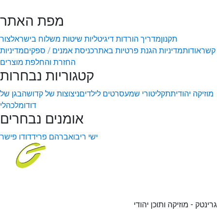
מפת האתר
תקנון
מדריך הורדות דיגיטליות
שיטות משלוח בישראל
צור
קשר
אודות
מדיניות הגנת פרטיות באתר
כניסת אמנים / ספקים
מדיניות
החזרת והחלפת מוצרים
קטגוריות נבחרות
מוזיקה יהודית
תקליטורי שמע
סרטים לילדים
ניצוצות של קדושה
בגן של
דודו
מלכהלי
אומנים נבחרים
ישי ריבו
אברהם פריד
דודו פישר
גרינטק - מוזיקה ותוכן יהודי