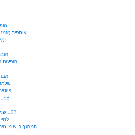
הופע
אוספים (אמנים
ימי
חובר
DVD הופעות 
אברה
שלמה 
פיוטים
מוזיקה ב USB
שמע לילדים USB
לחיי
המחנך ר' ש.מ. נוימ