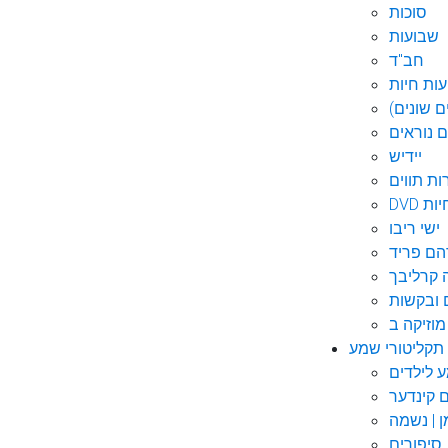
סוכות
שבועות
חב"ד
ות חיות
 שונים)
ם נוראים
יידיש
ות תווים
חיות
ישי ריבו
ם פריד
קרליבך
 ובקשות
תקליטורי שמע
ם קינדער
ן | נשמה
סיפורים