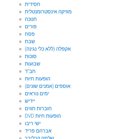
חסידית
מוזיקה אינסטרומנטלית
חנוכה
פורים
פסח
שבת
אקפלה (ללא כלי נגינה)
סוכות
שבועות
חב"ד
הופעות חיות
אוספים (אמנים שונים)
ימים נוראים
יידיש
חוברות תווים
DVD הופעות חיות
ישי ריבו
אברהם פריד
שלמה קרליבך