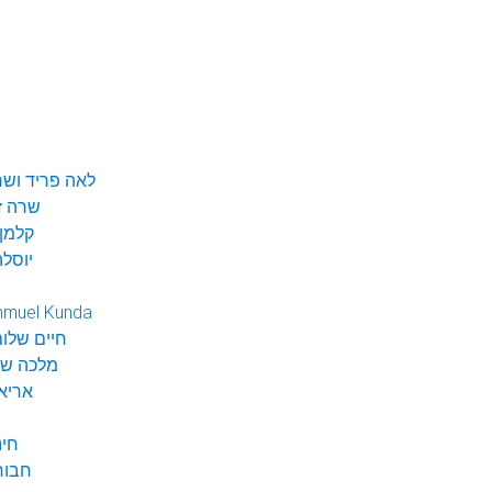
לאה פריד ושר
שרה ז
קלמן 
יוסלה
hmuel Kunda
חיים שלום
מלכה שי
אריא
חינ
חבור