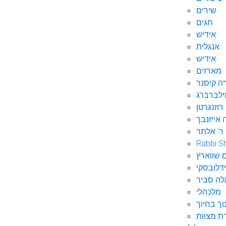
שירים
חגים
אידיש
אנגלית
אידיש
מארזים
ה קיסנר
ילברברג
רוזנגרטן
 אייזנבך
ר' אלתר
Rabbi S
 שווארץ
דלובסקי
לה סביר
מלכהלי
וך בחיוך
ת מצוות