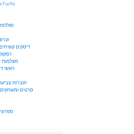
a Fuchs
נ
סוללות 
זכרונ
דיסקים קשיחים 
רמקולי
מצלמות די
ראשי דיו
חוברות צביעה 
סרטים ומשחקים ל
ספרונים