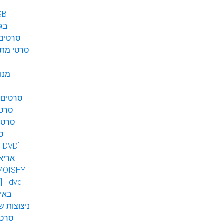
SB
בגן
סרטים 
סרטי מתח
מנו
סרטים 
סרטי
סרטי
ס
 - DVD]
אריא
MOISHY
] - dvd
DVD ב
ניצוצות ש
סרטי