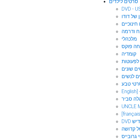
סרטים לילדים
DVD - U
 של דודו
חינוכיים
 ודרמה
מלכהלי
חה פוקס
קומדיה
לפעוטות
ם שונים
ם לנשים
רטי טבע
English]
לה סביר
UNCLE 
[français
אידיש
ל קדושה
 גרובייס