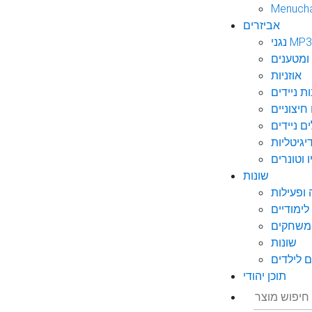
Menuch
אביזרים
גני MP3
ומטענים
אוזניות
ות ניידים
חיצוניים
ם ניידים
גיטליות
 וטונרים
שונות
ופעילות
ימודיים
משחקים
שונות
 לילדים
תוכן יהודי