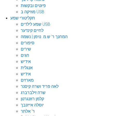
פיוטים ובקשות
מוזיקה ב USB
תקליטורי שמע
שמע לילדים USB
לחיים קינדער
המחנך ר' ש.מ. נוימן | נשמה
סיפורים
שירים
חגים
אידיש
אנגלית
אידיש
מארזים
לאה פריד ושרה קיסנר
שרה זילברברג
קלמן רוזנגרטן
יוסלה אייזנבך
ר' אלתר