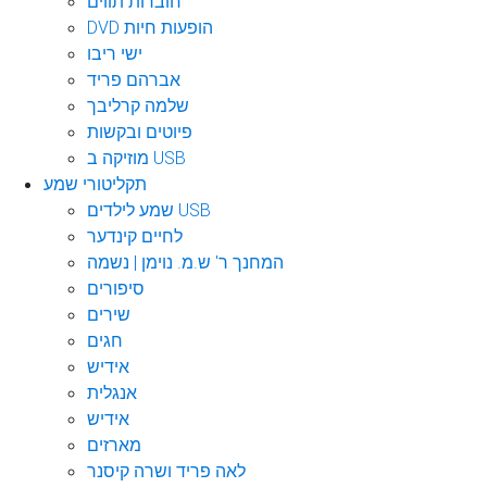
חוברות תווים
DVD הופעות חיות
ישי ריבו
אברהם פריד
שלמה קרליבך
פיוטים ובקשות
מוזיקה ב USB
תקליטורי שמע
שמע לילדים USB
לחיים קינדער
המחנך ר' ש.מ. נוימן | נשמה
סיפורים
שירים
חגים
אידיש
אנגלית
אידיש
מארזים
לאה פריד ושרה קיסנר