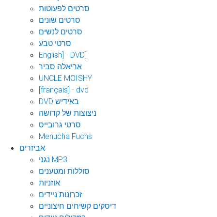
סרטים לפעוטות
סרטים שונים
סרטים לנשים
סרטי טבע
English] - DVD]
אריאלה סביר
UNCLE MOISHY
[français] - dvd
DVD באידיש
ניצוצות של קדושה
סרטי גרובייס
Menucha Fuchs
אביזרים
נגני MP3
סוללות ומטענים
אוזניות
זכרונות ניידים
דיסקים קשיחים חיצוניים