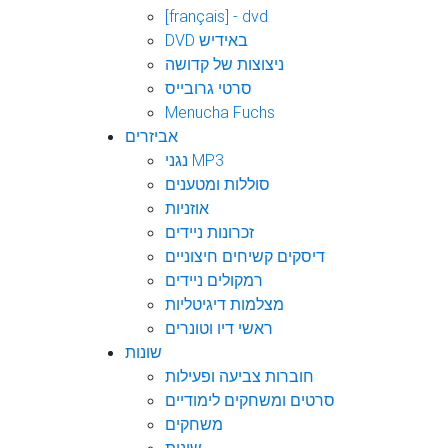
[français] - dvd
DVD באידיש
ניצוצות של קדושה
סרטי גרובייס
Menucha Fuchs
אביזרים
נגני MP3
סוללות ומטענים
אוזניות
זכרונות ניידים
דיסקים קשיחים חיצוניים
רמקולים ניידים
מצלמות דיגיטליות
ראשי דיו וטונרים
שונות
חוברות צביעה ופעילות
סרטים ומשחקים לימודיים
משחקים