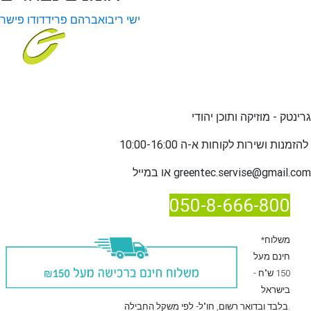
ישי ריבו
אברהם פריד
דודו פישר
גרינטק - מוזיקה ותוכן יהודי
שירות לקוחות א-ה 10:00-16:00
להזמנות ו
greentec.servise@gmail.com
או במייל
050-8-666-800
*משלוח
חינם מעל
150 ש"ח -
בישראל
, חו"ל- לפי משקל החבילה.
בלבד
ובדואר רשום