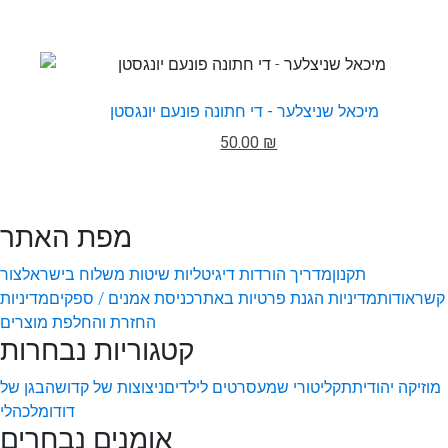
מיכאל שניצלער - די חתונה פונעם יונגסטן
50.00 ₪
מפת האתר
תקנון
מדריך הורדות דיגיטליות
שיטות משלוח בישראל
צור
קשר
אודות
מדיניות הגנת פרטיות באתר
כניסת אמנים / ספקים
מדיניות
החזרת והחלפת מוצרים
קטגוריות נבחרות
מוזיקה יהודית
תקליטורי שמע
סרטים לילדים
ניצוצות של קדושה
בגן של
דודו
מלכהלי
אומנים נבחרים