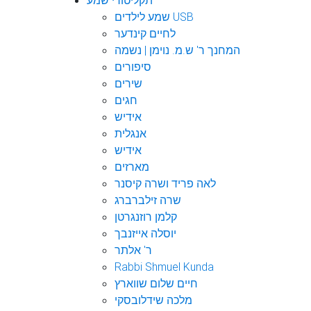
תקליטורי שמע
שמע לילדים USB
לחיים קינדער
המחנך ר' ש.מ. נוימן | נשמה
סיפורים
שירים
חגים
אידיש
אנגלית
אידיש
מארזים
לאה פריד ושרה קיסנר
שרה זילברברג
קלמן רוזנגרטן
יוסלה אייזנבך
ר' אלתר
Rabbi Shmuel Kunda
חיים שלום שווארץ
מלכה שידלובסקי