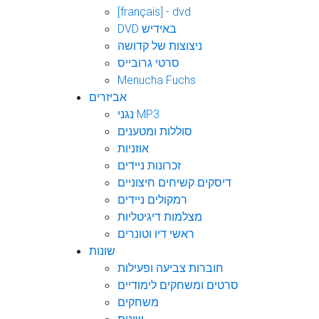
[français] - dvd
DVD באידיש
ניצוצות של קדושה
סרטי גרובייס
Menucha Fuchs
אביזרים
נגני MP3
סוללות ומטענים
אוזניות
זכרונות ניידים
דיסקים קשיחים חיצוניים
רמקולים ניידים
מצלמות דיגיטליות
ראשי דיו וטונרים
שונות
חוברות צביעה ופעילות
סרטים ומשחקים לימודיים
משחקים