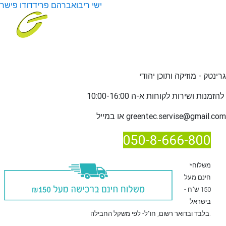
ישי ריבו
אברהם פריד
דודו פישר
גרינטק - מוזיקה ותוכן יהודי
שירות לקוחות א-ה 10:00-16:00
להזמנות ו
greentec.servise@gmail.com
או במייל
050-8-666-800
*משלוח
חינם מעל
150 ש"ח -
בישראל
, חו"ל- לפי משקל החבילה.
בלבד
ובדואר רשום