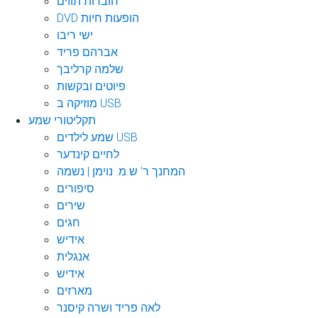
חוברות תווים
DVD הופעות חיות
ישי ריבו
אברהם פריד
שלמה קרליבך
פיוטים ובקשות
מוזיקה ב USB
תקליטורי שמע
שמע לילדים USB
לחיים קינדער
המחנך ר' ש.מ. נוימן | נשמה
סיפורים
שירים
חגים
אידיש
אנגלית
אידיש
מארזים
לאה פריד ושרה קיסנר