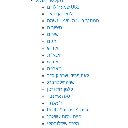
תקליטורי שמע
שמע לילדים USB
לחיים קינדער
המחנך ר' ש.מ. נוימן | נשמה
סיפורים
שירים
חגים
אידיש
אנגלית
אידיש
מארזים
לאה פריד ושרה קיסנר
שרה זילברברג
קלמן רוזנגרטן
יוסלה אייזנבך
ר' אלתר
Rabbi Shmuel Kunda
חיים שלום שווארץ
מלכה שידלובסקי