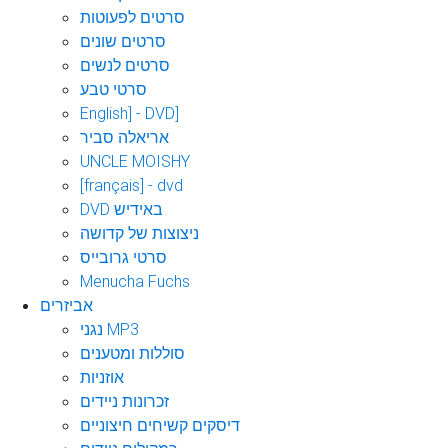
סרטים לפעוטות
סרטים שונים
סרטים לנשים
סרטי טבע
English] - DVD]
אריאלה סביר
UNCLE MOISHY
[français] - dvd
DVD באידיש
ניצוצות של קדושה
סרטי גרובייס
Menucha Fuchs
אביזרים
נגני MP3
סוללות ומטענים
אוזניות
זכרונות ניידים
דיסקים קשיחים חיצוניים