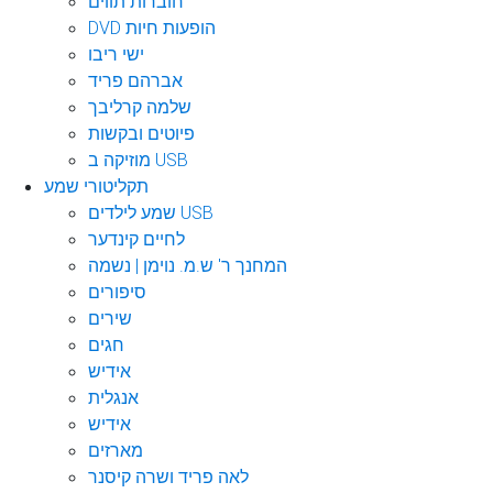
חוברות תווים
DVD הופעות חיות
ישי ריבו
אברהם פריד
שלמה קרליבך
פיוטים ובקשות
מוזיקה ב USB
תקליטורי שמע
שמע לילדים USB
לחיים קינדער
המחנך ר' ש.מ. נוימן | נשמה
סיפורים
שירים
חגים
אידיש
אנגלית
אידיש
מארזים
לאה פריד ושרה קיסנר