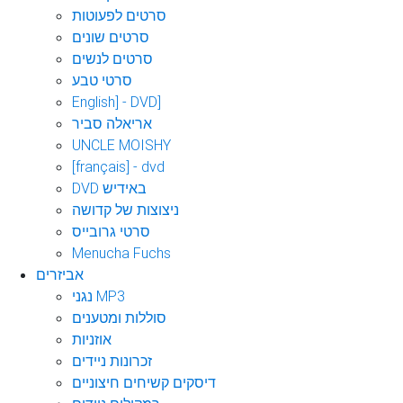
סרטים לפעוטות
סרטים שונים
סרטים לנשים
סרטי טבע
English] - DVD]
אריאלה סביר
UNCLE MOISHY
[français] - dvd
DVD באידיש
ניצוצות של קדושה
סרטי גרובייס
Menucha Fuchs
אביזרים
נגני MP3
סוללות ומטענים
אוזניות
זכרונות ניידים
דיסקים קשיחים חיצוניים