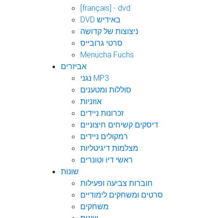
[français] - dvd
DVD באידיש
ניצוצות של קדושה
סרטי גרובייס
Menucha Fuchs
אביזרים
נגני MP3
סוללות ומטענים
אוזניות
זכרונות ניידים
דיסקים קשיחים חיצוניים
רמקולים ניידים
מצלמות דיגיטליות
ראשי דיו וטונרים
שונות
חוברות צביעה ופעילות
סרטים ומשחקים לימודיים
משחקים