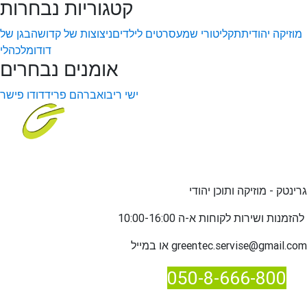
קטגוריות נבחרות
מוזיקה יהודית
תקליטורי שמע
סרטים לילדים
ניצוצות של קדושה
בגן של
דודו
מלכהלי
אומנים נבחרים
ישי ריבו
אברהם פריד
דודו פישר
גרינטק - מוזיקה ותוכן יהודי
שירות לקוחות א-ה 10:00-16:00
להזמנות ו
greentec.servise@gmail.com
או במייל
050-8-666-800