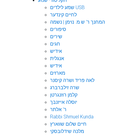
תקליטורי שמע
שמע לילדים USB
לחיים קינדער
המחנך ר' ש.מ. נוימן | נשמה
סיפורים
שירים
חגים
אידיש
אנגלית
אידיש
מארזים
לאה פריד ושרה קיסנר
שרה זילברברג
קלמן רוזנגרטן
יוסלה אייזנבך
ר' אלתר
Rabbi Shmuel Kunda
חיים שלום שווארץ
מלכה שידלובסקי