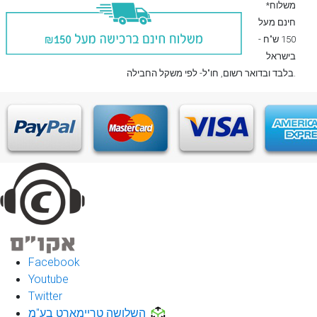
*משלוח
חינם מעל
150 ש"ח -
בישראל
, חו"ל- לפי משקל החבילה.
בלבד
ובדואר רשום
Facebook
Youtube
Twitter
השלושה טריימארט בע"מ