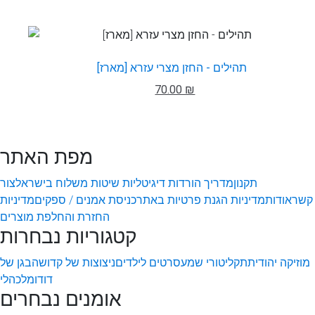
תהילים - החזן מצרי עזרא [מארז]
70.00 ₪
מפת האתר
תקנון
מדריך הורדות דיגיטליות
שיטות משלוח בישראל
צור
קשר
אודות
מדיניות הגנת פרטיות באתר
כניסת אמנים / ספקים
מדיניות
החזרת והחלפת מוצרים
קטגוריות נבחרות
מוזיקה יהודית
תקליטורי שמע
סרטים לילדים
ניצוצות של קדושה
בגן של
דודו
מלכהלי
אומנים נבחרים