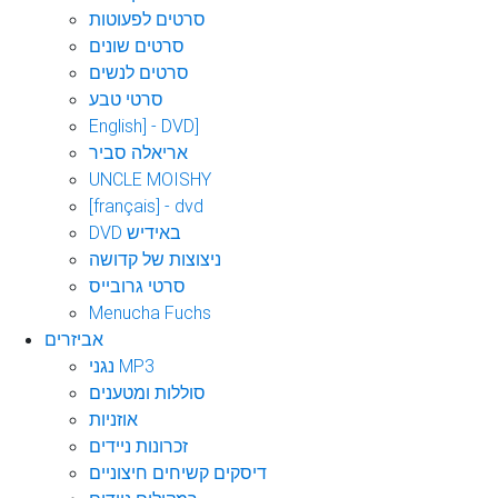
סרטים לפעוטות
סרטים שונים
סרטים לנשים
סרטי טבע
English] - DVD]
אריאלה סביר
UNCLE MOISHY
[français] - dvd
DVD באידיש
ניצוצות של קדושה
סרטי גרובייס
Menucha Fuchs
אביזרים
נגני MP3
סוללות ומטענים
אוזניות
זכרונות ניידים
דיסקים קשיחים חיצוניים