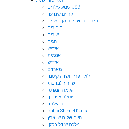
תקליטורי שמע
שמע לילדים USB
לחיים קינדער
המחנך ר' ש.מ. נוימן | נשמה
סיפורים
שירים
חגים
אידיש
אנגלית
אידיש
מארזים
לאה פריד ושרה קיסנר
שרה זילברברג
קלמן רוזנגרטן
יוסלה אייזנבך
ר' אלתר
Rabbi Shmuel Kunda
חיים שלום שווארץ
מלכה שידלובסקי