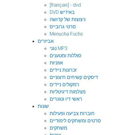
[français] - dvd
DVD באידיש
ניצוצות של קדושה
סרטי גרובייס
Menucha Fuchs
אביזרים
נגני MP3
סוללות ומטענים
אוזניות
זכרונות ניידים
דיסקים קשיחים חיצוניים
רמקולים ניידים
מצלמות דיגיטליות
ראשי דיו וטונרים
שונות
חוברות צביעה ופעילות
סרטים ומשחקים לימודיים
משחקים