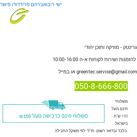
ישי ריבו
אברהם פריד
דודו פישר
גרינטק - מוזיקה ותוכן יהודי
שירות לקוחות א-ה 10:00-16:00
להזמנות ו
greentec.servise@gmail.com
או במייל
050-8-666-800
*משלוח
חינם מעל
150 ש"ח -
בישראל
, חו"ל- לפי משקל החבילה.
בלבד
ובדואר רשום