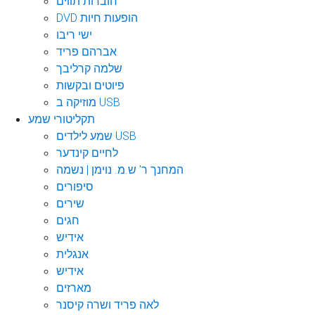
חוברות תווים
DVD הופעות חיות
ישי ריבו
אברהם פריד
שלמה קרליבך
פיוטים ובקשות
מוזיקה ב USB
תקליטורי שמע
שמע לילדים USB
לחיים קינדער
המחנך ר' ש.מ. נוימן | נשמה
סיפורים
שירים
חגים
אידיש
אנגלית
אידיש
מארזים
לאה פריד ושרה קיסנר