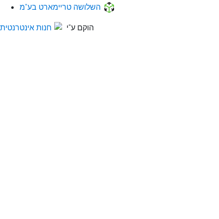
השלושה טריימארט בע"מ
הוקם ע"י
חנות אינטרנטית