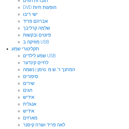
חוברות תווים
DVD הופעות חיות
ישי ריבו
אברהם פריד
שלמה קרליבך
פיוטים ובקשות
מוזיקה ב USB
תקליטורי שמע
שמע לילדים USB
לחיים קינדער
המחנך ר' ש.מ. נוימן | נשמה
סיפורים
שירים
חגים
אידיש
אנגלית
אידיש
מארזים
לאה פריד ושרה קיסנר