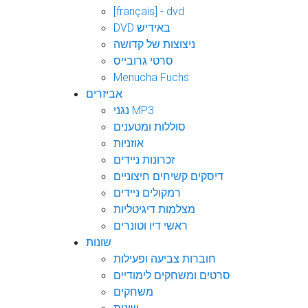
[français] - dvd
DVD באידיש
ניצוצות של קדושה
סרטי גרובייס
Menucha Fuchs
אביזרים
נגני MP3
סוללות ומטענים
אוזניות
זכרונות ניידים
דיסקים קשיחים חיצוניים
רמקולים ניידים
מצלמות דיגיטליות
ראשי דיו וטונרים
שונות
חוברות צביעה ופעילות
סרטים ומשחקים לימודיים
משחקים