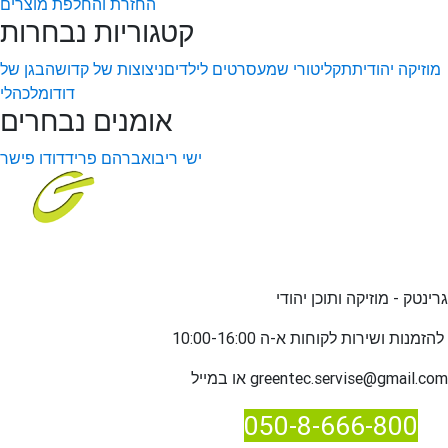
החזרת והחלפת מוצרים
קטגוריות נבחרות
מוזיקה יהודית
תקליטורי שמע
סרטים לילדים
ניצוצות של קדושה
בגן של
דודו
מלכהלי
אומנים נבחרים
ישי ריבו
אברהם פריד
דודו פישר
גרינטק - מוזיקה ותוכן יהודי
שירות לקוחות א-ה 10:00-16:00
להזמנות ו
greentec.servise@gmail.com
או במייל
050-8-666-800