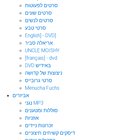
סרטים לפעוטות
סרטים שונים
סרטים לנשים
סרטי טבע
English] - DVD]
אריאלה סביר
UNCLE MOISHY
[français] - dvd
DVD באידיש
ניצוצות של קדושה
סרטי גרובייס
Menucha Fuchs
אביזרים
נגני MP3
סוללות ומטענים
אוזניות
זכרונות ניידים
דיסקים קשיחים חיצוניים