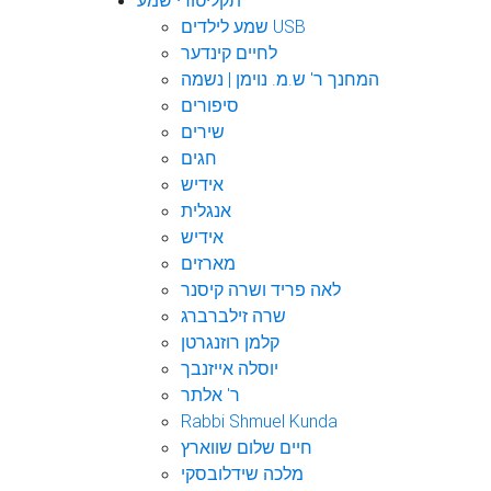
תקליטורי שמע
שמע לילדים USB
לחיים קינדער
המחנך ר' ש.מ. נוימן | נשמה
סיפורים
שירים
חגים
אידיש
אנגלית
אידיש
מארזים
לאה פריד ושרה קיסנר
שרה זילברברג
קלמן רוזנגרטן
יוסלה אייזנבך
ר' אלתר
Rabbi Shmuel Kunda
חיים שלום שווארץ
מלכה שידלובסקי