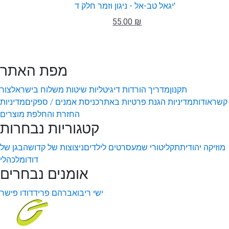
יגאל טב-אל - ניגון וזמר חלק ד'
55.00 ₪
מפת האתר
תקנון
מדריך הורדות דיגיטליות
שיטות משלוח בישראל
צור
קשר
אודות
מדיניות הגנת פרטיות באתר
כניסת אמנים / ספקים
מדיניות
החזרת והחלפת מוצרים
קטגוריות נבחרות
מוזיקה יהודית
תקליטורי שמע
סרטים לילדים
ניצוצות של קדושה
בגן של
דודו
מלכהלי
אומנים נבחרים
ישי ריבו
אברהם פריד
דודו פישר