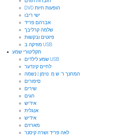
חוברות תווים
DVD הופעות חיות
ישי ריבו
אברהם פריד
שלמה קרליבך
פיוטים ובקשות
מוזיקה ב USB
תקליטורי שמע
שמע לילדים USB
לחיים קינדער
המחנך ר' ש.מ. נוימן | נשמה
סיפורים
שירים
חגים
אידיש
אנגלית
אידיש
מארזים
לאה פריד ושרה קיסנר