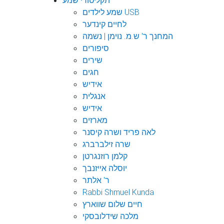
תקליטורי שמע
שמע לילדים USB
לחיים קינדער
המחנך ר' ש.מ. נוימן | נשמה
סיפורים
שירים
חגים
אידיש
אנגלית
אידיש
מארזים
לאה פריד ושרה קיסנר
שרה זילברברג
קלמן רוזנגרטן
יוסלה אייזנבך
ר' אלתר
Rabbi Shmuel Kunda
חיים שלום שווארץ
מלכה שידלובסקי