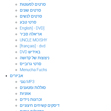
סרטים לפעוטות
סרטים שונים
סרטים לנשים
סרטי טבע
English] - DVD]
אריאלה סביר
UNCLE MOISHY
[français] - dvd
DVD באידיש
ניצוצות של קדושה
סרטי גרובייס
Menucha Fuchs
אביזרים
נגני MP3
סוללות ומטענים
אוזניות
זכרונות ניידים
דיסקים קשיחים חיצוניים