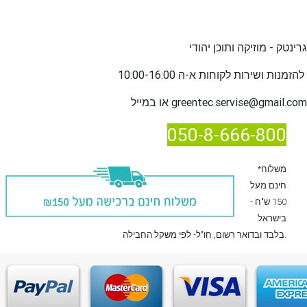
גרינטק - מוזיקה ותוכן יהודי
שירות לקוחות א-ה 10:00-16:00
להזמנות ו
greentec.servise@gmail.com
או במייל
050-8-666-800
*משלוח
חינם מעל
150 ש"ח -
בישראל
, חו"ל- לפי משקל החבילה.
בלבד
ובדואר רשום