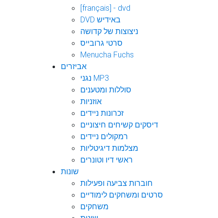
[français] - dvd
DVD באידיש
ניצוצות של קדושה
סרטי גרובייס
Menucha Fuchs
אביזרים
נגני MP3
סוללות ומטענים
אוזניות
זכרונות ניידים
דיסקים קשיחים חיצוניים
רמקולים ניידים
מצלמות דיגיטליות
ראשי דיו וטונרים
שונות
חוברות צביעה ופעילות
סרטים ומשחקים לימודיים
משחקים