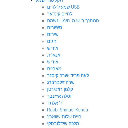
תקליטורי שמע
שמע לילדים USB
לחיים קינדער
המחנך ר' ש.מ. נוימן | נשמה
סיפורים
שירים
חגים
אידיש
אנגלית
אידיש
מארזים
לאה פריד ושרה קיסנר
שרה זילברברג
קלמן רוזנגרטן
יוסלה אייזנבך
ר' אלתר
Rabbi Shmuel Kunda
חיים שלום שווארץ
מלכה שידלובסקי