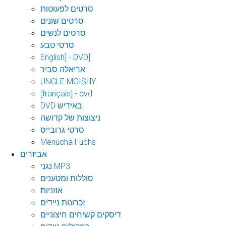
סרטים לפעוטות
סרטים שונים
סרטים לנשים
סרטי טבע
English] - DVD]
אריאלה סביר
UNCLE MOISHY
[français] - dvd
DVD באידיש
ניצוצות של קדושה
סרטי גרובייס
Menucha Fuchs
אביזרים
נגני MP3
סוללות ומטענים
אוזניות
זכרונות ניידים
דיסקים קשיחים חיצוניים