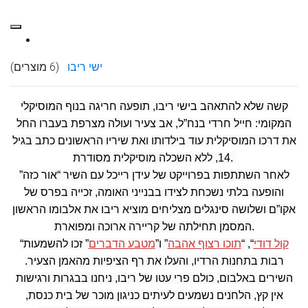
ישי ריבו
(6 מוצרים)
קשה שלא להתאהב בישי ריבו, תופעה חריגה בנוף המוסיקלי
המקומי: חייל חרדי בנח”ל, אב צעיר ועולה מצרפת בעברו החל
את דרכו המוסיקלית עוד בילדותו ואת שיריו הראשונים כתב בגיל
14, ללא השכלה מוסיקלית מסודרת.
לאחר השתתפות בפרוייקט של עידן רייכל עם השיר “אור כזה”
והופעה בלתי נשכחת לצידו בבנייני האומה, זכייה בפרס של
אקו”ם ושלושה סינגלים מצליחים מוציא ריבו את אלבומו הראשון
המסמן תחילתה של קריירה ארוכה ומפוארת.
קול דודי
“, “
תוכו רצוף אהבה
” ו”
מטבע הדברים
” זכו להשמעות
“
רבות בתחנות הרדיו, והעלו את רף הציפיות מהאמן הצעיר.
השירים באלבום, כולם פרי עטו של ריבו, ניחנו בבגרות ורגישות
אין קץ, הלחנים נשמעים לעיתים כניגון מוכר של בית כנסת,