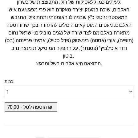
לעיתים כמו קלאסיקות של רוק. התפוצצות של כשרון.
האלבום, שזכה במענק יצירה מאקו”ם הוא פרי מפגש עם איש
המאסטרינג טלי כ”ץ שבניהולו האומנותי ותחת צילו התגבש
האלבום. מעטים המוסיקאים היכולים להתהדר בכך שדודו טסה
מתארח באלבומם לצד שורה של נגנים מובילים: ישראל נחום
(תופים), אורי (אסטה) בינשטוק (פדל סטיל), אמיתי פריינטה (בס)
ודוד איכילביץ’ (פסנתר). על ההפקה המוסיקלית מנצח נדב
ביטון.
התוצאה היא אלבום בשל ומרגש.
כמות:
₪
הוספה לסל -
70.00