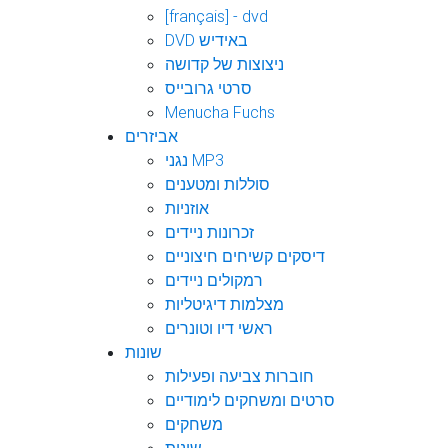
[français] - dvd
DVD באידיש
ניצוצות של קדושה
סרטי גרובייס
Menucha Fuchs
אביזרים
נגני MP3
סוללות ומטענים
אוזניות
זכרונות ניידים
דיסקים קשיחים חיצוניים
רמקולים ניידים
מצלמות דיגיטליות
ראשי דיו וטונרים
שונות
חוברות צביעה ופעילות
סרטים ומשחקים לימודיים
משחקים