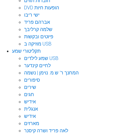
חוברות תווים
DVD הופעות חיות
ישי ריבו
אברהם פריד
שלמה קרליבך
פיוטים ובקשות
מוזיקה ב USB
תקליטורי שמע
שמע לילדים USB
לחיים קינדער
המחנך ר' ש.מ. נוימן | נשמה
סיפורים
שירים
חגים
אידיש
אנגלית
אידיש
מארזים
לאה פריד ושרה קיסנר