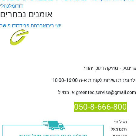
דודו
מלכהלי
אומנים נבחרים
ישי ריבו
אברהם פריד
דודו פישר
גרינטק - מוזיקה ותוכן יהודי
שירות לקוחות א-ה 10:00-16:00
להזמנות ו
greentec.servise@gmail.com
או במייל
050-8-666-800
*משלוח
חינם מעל