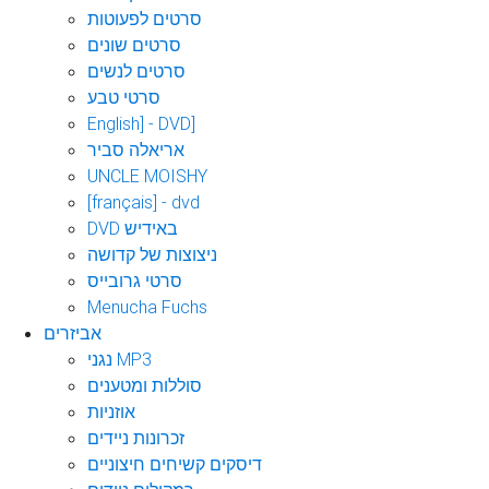
סרטים לפעוטות
סרטים שונים
סרטים לנשים
סרטי טבע
English] - DVD]
אריאלה סביר
UNCLE MOISHY
[français] - dvd
DVD באידיש
ניצוצות של קדושה
סרטי גרובייס
Menucha Fuchs
אביזרים
נגני MP3
סוללות ומטענים
אוזניות
זכרונות ניידים
דיסקים קשיחים חיצוניים