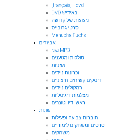
[français] - dvd
DVD באידיש
ניצוצות של קדושה
סרטי גרובייס
Menucha Fuchs
אביזרים
נגני MP3
סוללות ומטענים
אוזניות
זכרונות ניידים
דיסקים קשיחים חיצוניים
רמקולים ניידים
מצלמות דיגיטליות
ראשי דיו וטונרים
שונות
חוברות צביעה ופעילות
סרטים ומשחקים לימודיים
משחקים