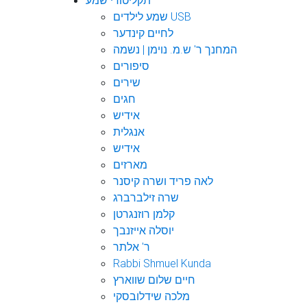
תקליטורי שמע
שמע לילדים USB
לחיים קינדער
המחנך ר' ש.מ. נוימן | נשמה
סיפורים
שירים
חגים
אידיש
אנגלית
אידיש
מארזים
לאה פריד ושרה קיסנר
שרה זילברברג
קלמן רוזנגרטן
יוסלה אייזנבך
ר' אלתר
Rabbi Shmuel Kunda
חיים שלום שווארץ
מלכה שידלובסקי