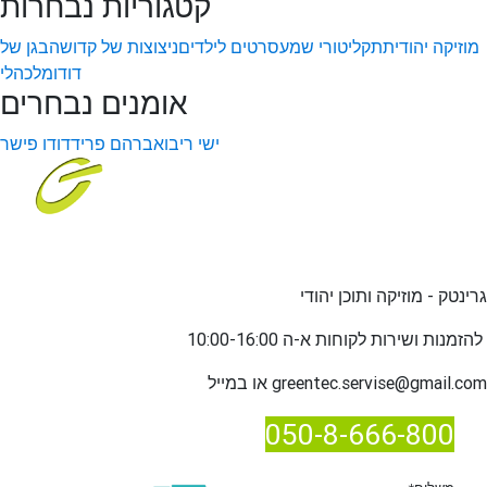
קטגוריות נבחרות
מוזיקה יהודית
תקליטורי שמע
סרטים לילדים
ניצוצות של קדושה
בגן של
דודו
מלכהלי
אומנים נבחרים
ישי ריבו
אברהם פריד
דודו פישר
גרינטק - מוזיקה ותוכן יהודי
שירות לקוחות א-ה 10:00-16:00
להזמנות ו
greentec.servise@gmail.com
או במייל
050-8-666-800