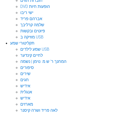
חוברות תווים
DVD הופעות חיות
ישי ריבו
אברהם פריד
שלמה קרליבך
פיוטים ובקשות
מוזיקה ב USB
תקליטורי שמע
שמע לילדים USB
לחיים קינדער
המחנך ר' ש.מ. נוימן | נשמה
סיפורים
שירים
חגים
אידיש
אנגלית
אידיש
מארזים
לאה פריד ושרה קיסנר