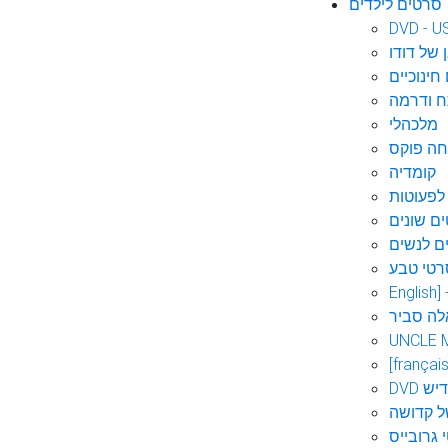
סרטים לילדים
DVD - U
 של דודו
חינוכיים
 ודרמה
מלכהלי
חה פוקס
קומדיה
לפעוטות
ם שונים
ם לנשים
רטי טבע
English]
לה סביר
UNCLE 
[français
אידיש
ל קדושה
 גרובייס