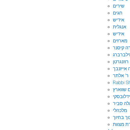
שירים
חגים
אידיש
אנגלית
אידיש
מארזים
ה קיסנר
ילברברג
רוזנגרטן
 אייזנבך
ר' אלתר
Rabbi S
 שווארץ
דלובסקי
לה סביר
מלכהלי
וך בחיוך
ת מצוות