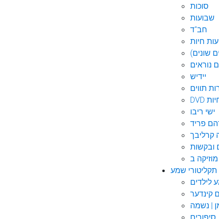
סוכות
שבועות
חב"ד
ות חיות
 שונים)
ם נוראים
יידיש
ות תווים
חיות
ישי ריבו
ם פריד
קרליבך
 ובקשות
תקליטורי שמע
ם קינדער
ן | נשמה
סיפורים