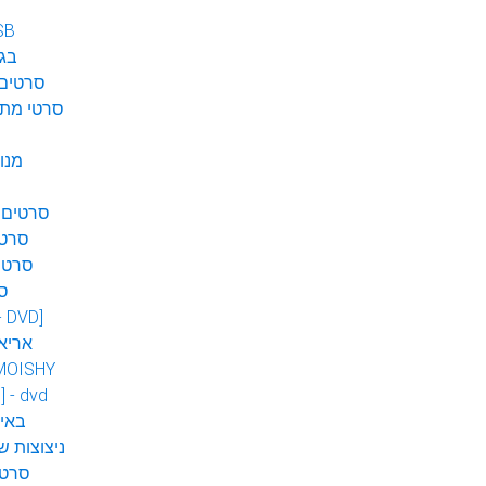
SB
בגן
סרטים 
סרטי מתח
מנו
סרטים 
סרטי
סרטי
ס
 - DVD]
אריא
MOISHY
] - dvd
DVD ב
ניצוצות ש
סרטי