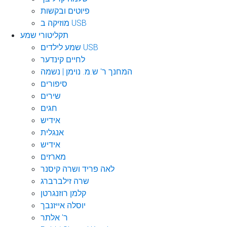
פיוטים ובקשות
מוזיקה ב USB
תקליטורי שמע
שמע לילדים USB
לחיים קינדער
המחנך ר' ש.מ. נוימן | נשמה
סיפורים
שירים
חגים
אידיש
אנגלית
אידיש
מארזים
לאה פריד ושרה קיסנר
שרה זילברברג
קלמן רוזנגרטן
יוסלה אייזנבך
ר' אלתר