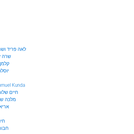
לאה פריד ושר
שרה ז
קלמן 
יוסלה
hmuel Kunda
חיים שלום
מלכה שי
אריא
חינ
חבור