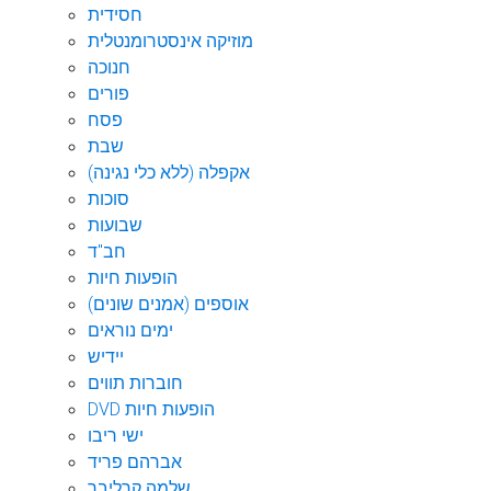
חסידית
מוזיקה אינסטרומנטלית
חנוכה
פורים
פסח
שבת
אקפלה (ללא כלי נגינה)
סוכות
שבועות
חב"ד
הופעות חיות
אוספים (אמנים שונים)
ימים נוראים
יידיש
חוברות תווים
DVD הופעות חיות
ישי ריבו
אברהם פריד
שלמה קרליבך