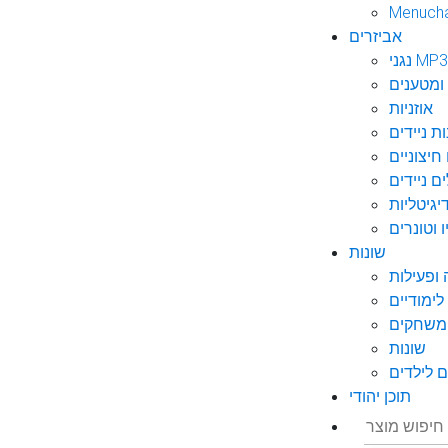
Menuch
אביזרים
גני MP3
ומטענים
אוזניות
ות ניידים
חיצוניים
ם ניידים
גיטליות
 וטונרים
שונות
ופעילות
ימודיים
משחקים
שונות
 לילדים
תוכן יהודי