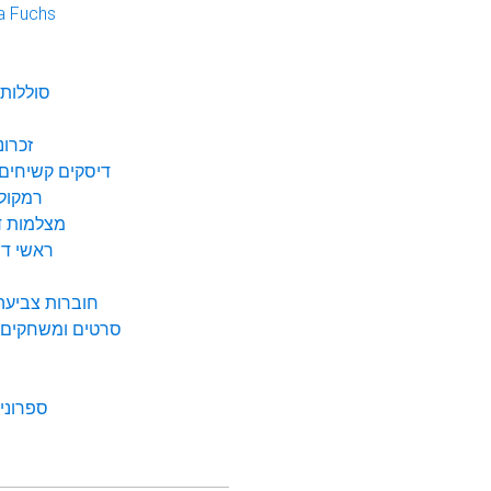
a Fuchs
נ
סוללות 
זכרונ
דיסקים קשיחים 
רמקולי
מצלמות די
ראשי דיו
חוברות צביעה 
סרטים ומשחקים ל
ספרונים