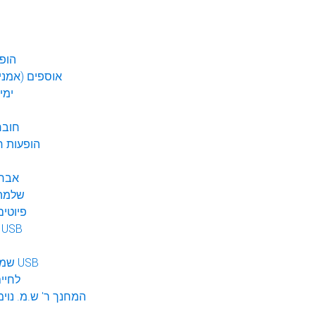
הופע
אוספים (אמנים
ימי
חובר
DVD הופעות 
אברה
שלמה 
פיוטים
מוזיקה ב USB
שמע לילדים USB
לחיי
המחנך ר' ש.מ. נוימ