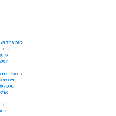
לאה פריד ושר
שרה ז
קלמן 
יוסלה
hmuel Kunda
חיים שלום
מלכה שי
אריא
חינ
חבור