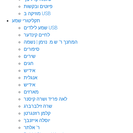
פיוטים ובקשות
מוזיקה ב USB
תקליטורי שמע
שמע לילדים USB
לחיים קינדער
המחנך ר' ש.מ. נוימן | נשמה
סיפורים
שירים
חגים
אידיש
אנגלית
אידיש
מארזים
לאה פריד ושרה קיסנר
שרה זילברברג
קלמן רוזנגרטן
יוסלה אייזנבך
ר' אלתר