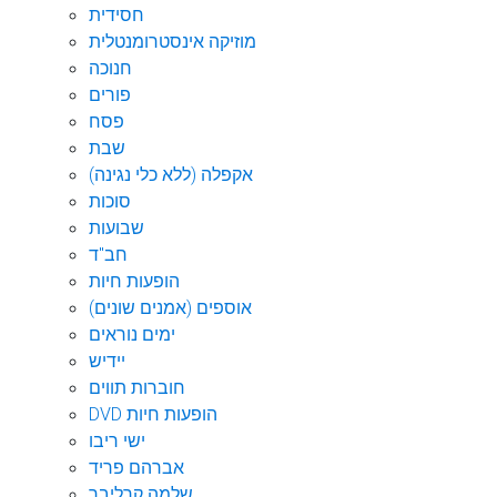
חסידית
מוזיקה אינסטרומנטלית
חנוכה
פורים
פסח
שבת
אקפלה (ללא כלי נגינה)
סוכות
שבועות
חב"ד
הופעות חיות
אוספים (אמנים שונים)
ימים נוראים
יידיש
חוברות תווים
DVD הופעות חיות
ישי ריבו
אברהם פריד
שלמה קרליבך