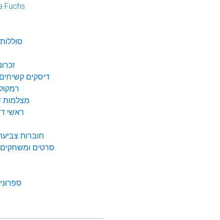
a Fuchs
נ
סוללות 
זכרונ
דיסקים קשיחים 
רמקולי
מצלמות די
ראשי דיו
חוברות צביעה 
סרטים ומשחקים ל
ספרונים