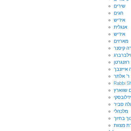
שירים
חגים
אידיש
אנגלית
אידיש
מארזים
ה קיסנר
ילברברג
רוזנגרטן
 אייזנבך
ר' אלתר
Rabbi S
 שווארץ
דלובסקי
לה סביר
מלכהלי
וך בחיוך
ת מצוות