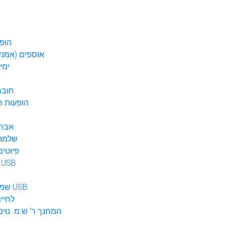
הופע
אוספים (אמנים
ימי
חובר
DVD הופעות 
אברה
שלמה 
פיוטים
מוזיקה ב USB
שמע לילדים USB
לחיי
המחנך ר' ש.מ. נוימ