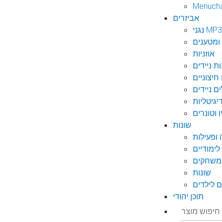
Menuch
אביזרים
גני MP3
ומטענים
אוזניות
ות ניידים
חיצוניים
ם ניידים
גיטליות
 וטונרים
שונות
ופעילות
ימודיים
משחקים
שונות
 לילדים
תוכן יהודי