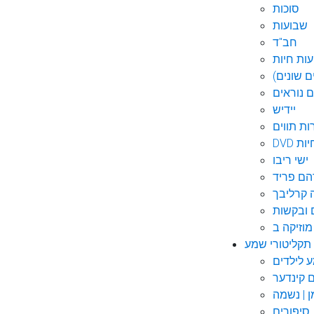
סוכות
שבועות
חב"ד
ות חיות
 שונים)
ם נוראים
יידיש
ות תווים
חיות
ישי ריבו
ם פריד
קרליבך
 ובקשות
תקליטורי שמע
ם קינדער
ן | נשמה
סיפורים