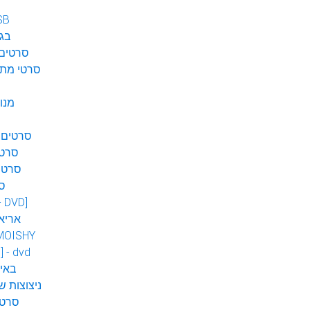
SB
בגן
סרטים 
סרטי מתח
מנו
סרטים 
סרטי
סרטי
ס
 - DVD]
אריא
MOISHY
] - dvd
DVD ב
ניצוצות ש
סרטי