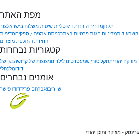
מפת האתר
תקנון
מדריך הורדות דיגיטליות
שיטות משלוח בישראל
צור
קשר
אודות
מדיניות הגנת פרטיות באתר
כניסת אמנים / ספקים
מדיניות
החזרת והחלפת מוצרים
קטגוריות נבחרות
מוזיקה יהודית
תקליטורי שמע
סרטים לילדים
ניצוצות של קדושה
בגן של
דודו
מלכהלי
אומנים נבחרים
ישי ריבו
אברהם פריד
דודו פישר
גרינטק - מוזיקה ותוכן יהודי