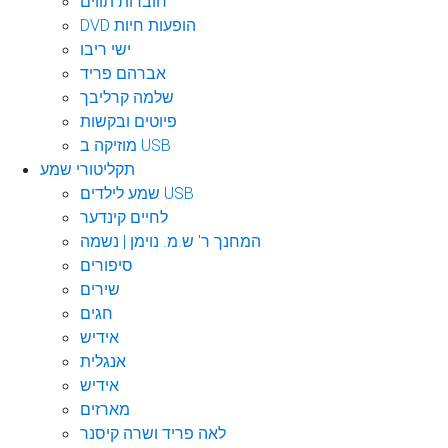
חוברות תווים
DVD הופעות חיות
ישי ריבו
אברהם פריד
שלמה קרליבך
פיוטים ובקשות
מוזיקה ב USB
תקליטורי שמע
שמע לילדים USB
לחיים קינדער
המחנך ר' ש.מ. נוימן | נשמה
סיפורים
שירים
חגים
אידיש
אנגלית
אידיש
מארזים
לאה פריד ושרה קיסנר