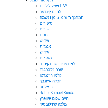
תקליטורי שמע
שמע לילדים USB
לחיים קינדער
המחנך ר' ש.מ. נוימן | נשמה
סיפורים
שירים
חגים
אידיש
אנגלית
אידיש
מארזים
לאה פריד ושרה קיסנר
שרה זילברברג
קלמן רוזנגרטן
יוסלה אייזנבך
ר' אלתר
Rabbi Shmuel Kunda
חיים שלום שווארץ
מלכה שידלובסקי