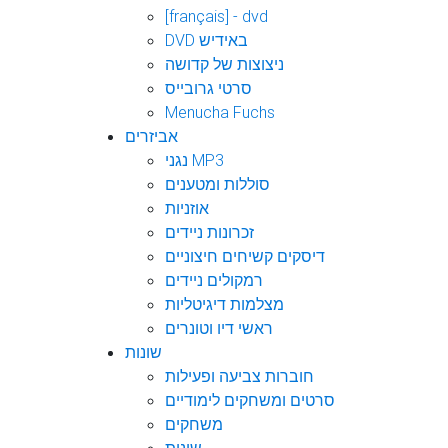
[français] - dvd
DVD באידיש
ניצוצות של קדושה
סרטי גרובייס
Menucha Fuchs
אביזרים
נגני MP3
סוללות ומטענים
אוזניות
זכרונות ניידים
דיסקים קשיחים חיצוניים
רמקולים ניידים
מצלמות דיגיטליות
ראשי דיו וטונרים
שונות
חוברות צביעה ופעילות
סרטים ומשחקים לימודיים
משחקים