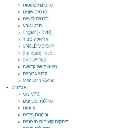
סרטים לפעוטות
סרטים שונים
סרטים לנשים
סרטי טבע
English] - DVD]
אריאלה סביר
UNCLE MOISHY
[français] - dvd
DVD באידיש
ניצוצות של קדושה
סרטי גרובייס
Menucha Fuchs
אביזרים
נגני MP3
סוללות ומטענים
אוזניות
זכרונות ניידים
דיסקים קשיחים חיצוניים