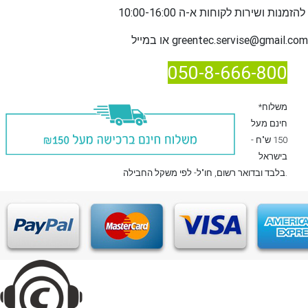
שירות לקוחות א-ה 10:00-16:00
להזמנות ו
greentec.servise@gmail.com
או במייל
050-8-666-800
*משלוח
חינם מעל
150 ש"ח -
בישראל
, חו"ל- לפי משקל החבילה.
בלבד
ובדואר רשום