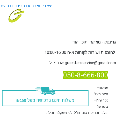
ישי ריבו
אברהם פריד
דודו פישר
גרינטק - מוזיקה ותוכן יהודי
שירות לקוחות א-ה 10:00-16:00
להזמנות ו
greentec.servise@gmail.com
או במייל
050-8-666-800
*משלוח
חינם מעל
150 ש"ח -
בישראל
, חו"ל- לפי משקל החבילה.
בלבד
ובדואר רשום