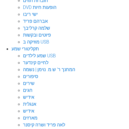
חוברות תווים
DVD הופעות חיות
ישי ריבו
אברהם פריד
שלמה קרליבך
פיוטים ובקשות
מוזיקה ב USB
תקליטורי שמע
שמע לילדים USB
לחיים קינדער
המחנך ר' ש.מ. נוימן | נשמה
סיפורים
שירים
חגים
אידיש
אנגלית
אידיש
מארזים
לאה פריד ושרה קיסנר