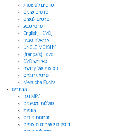
סרטים לפעוטות
סרטים שונים
סרטים לנשים
סרטי טבע
English] - DVD]
אריאלה סביר
UNCLE MOISHY
[français] - dvd
DVD באידיש
ניצוצות של קדושה
סרטי גרובייס
Menucha Fuchs
אביזרים
נגני MP3
סוללות ומטענים
אוזניות
זכרונות ניידים
דיסקים קשיחים חיצוניים