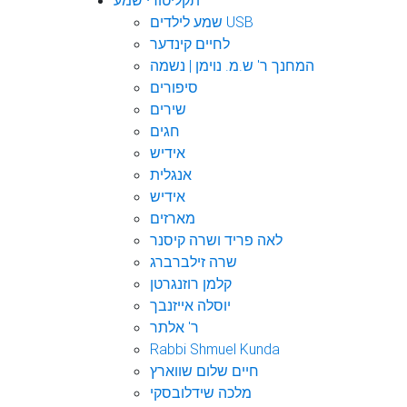
תקליטורי שמע
שמע לילדים USB
לחיים קינדער
המחנך ר' ש.מ. נוימן | נשמה
סיפורים
שירים
חגים
אידיש
אנגלית
אידיש
מארזים
לאה פריד ושרה קיסנר
שרה זילברברג
קלמן רוזנגרטן
יוסלה אייזנבך
ר' אלתר
Rabbi Shmuel Kunda
חיים שלום שווארץ
מלכה שידלובסקי