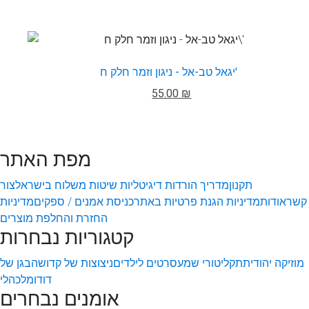
יגאל טב-אל - ניגון וזמר חלק ח'
55.00 ₪
מפת האתר
תקנון
מדריך הורדות דיגיטליות
שיטות משלוח בישראל
צור
קשר
אודות
מדיניות הגנת פרטיות באתר
כניסת אמנים / ספקים
מדיניות
החזרת והחלפת מוצרים
קטגוריות נבחרות
מוזיקה יהודית
תקליטורי שמע
סרטים לילדים
ניצוצות של קדושה
בגן של
דודו
מלכהלי
אומנים נבחרים