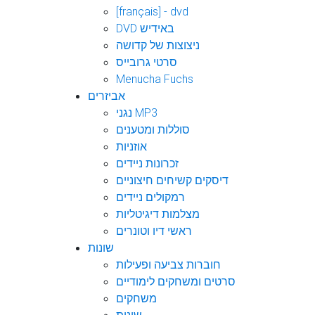
[français] - dvd
DVD באידיש
ניצוצות של קדושה
סרטי גרובייס
Menucha Fuchs
אביזרים
נגני MP3
סוללות ומטענים
אוזניות
זכרונות ניידים
דיסקים קשיחים חיצוניים
רמקולים ניידים
מצלמות דיגיטליות
ראשי דיו וטונרים
שונות
חוברות צביעה ופעילות
סרטים ומשחקים לימודיים
משחקים