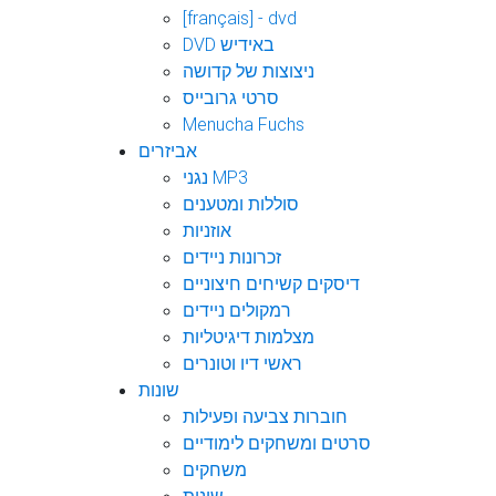
[français] - dvd
DVD באידיש
ניצוצות של קדושה
סרטי גרובייס
Menucha Fuchs
אביזרים
נגני MP3
סוללות ומטענים
אוזניות
זכרונות ניידים
דיסקים קשיחים חיצוניים
רמקולים ניידים
מצלמות דיגיטליות
ראשי דיו וטונרים
שונות
חוברות צביעה ופעילות
סרטים ומשחקים לימודיים
משחקים