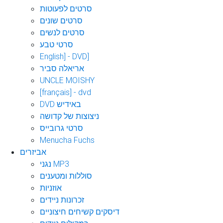
סרטים לפעוטות
סרטים שונים
סרטים לנשים
סרטי טבע
English] - DVD]
אריאלה סביר
UNCLE MOISHY
[français] - dvd
DVD באידיש
ניצוצות של קדושה
סרטי גרובייס
Menucha Fuchs
אביזרים
נגני MP3
סוללות ומטענים
אוזניות
זכרונות ניידים
דיסקים קשיחים חיצוניים