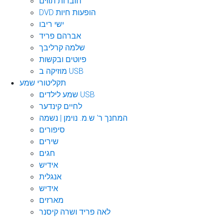
חוברות תווים
DVD הופעות חיות
ישי ריבו
אברהם פריד
שלמה קרליבך
פיוטים ובקשות
מוזיקה ב USB
תקליטורי שמע
שמע לילדים USB
לחיים קינדער
המחנך ר' ש.מ. נוימן | נשמה
סיפורים
שירים
חגים
אידיש
אנגלית
אידיש
מארזים
לאה פריד ושרה קיסנר