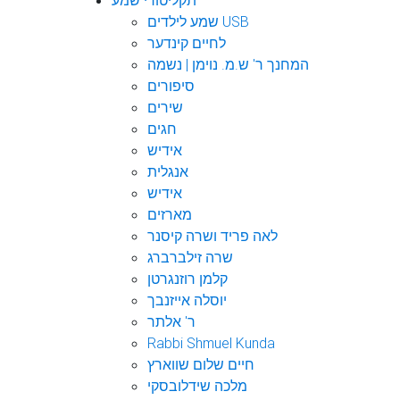
תקליטורי שמע
שמע לילדים USB
לחיים קינדער
המחנך ר' ש.מ. נוימן | נשמה
סיפורים
שירים
חגים
אידיש
אנגלית
אידיש
מארזים
לאה פריד ושרה קיסנר
שרה זילברברג
קלמן רוזנגרטן
יוסלה אייזנבך
ר' אלתר
Rabbi Shmuel Kunda
חיים שלום שווארץ
מלכה שידלובסקי