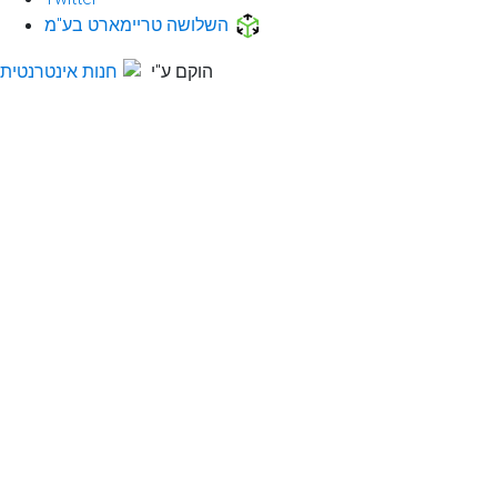
השלושה טריימארט בע"מ
הוקם ע"י
חנות אינטרנטית