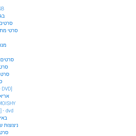
SB
בגן
סרטים 
סרטי מתח
מנו
סרטים 
סרטי
סרטי
ס
 - DVD]
אריא
MOISHY
] - dvd
DVD ב
ניצוצות ש
סרטי