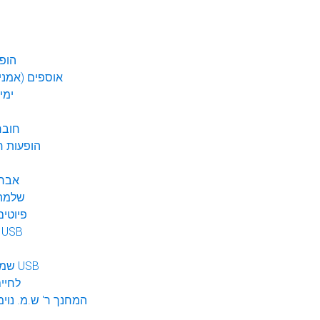
הופע
אוספים (אמנים
ימי
חובר
DVD הופעות 
אברה
שלמה 
פיוטים
מוזיקה ב USB
שמע לילדים USB
לחיי
המחנך ר' ש.מ. נוימ