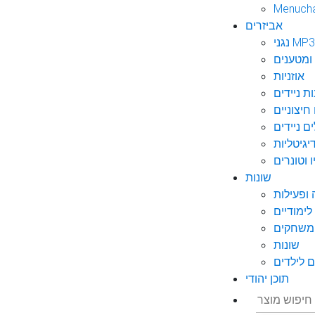
Menuch
אביזרים
גני MP3
ומטענים
אוזניות
ות ניידים
חיצוניים
ם ניידים
גיטליות
 וטונרים
שונות
ופעילות
ימודיים
משחקים
שונות
 לילדים
תוכן יהודי