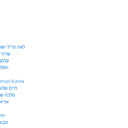
לאה פריד ושר
שרה ז
קלמן 
יוסלה
hmuel Kunda
חיים שלום
מלכה שי
אריא
חינ
חבור