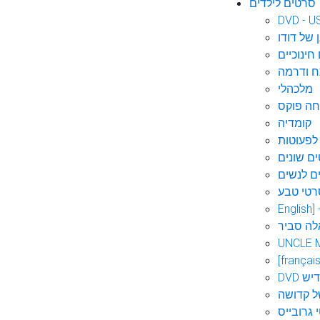
סרטים לילדים
DVD - U
 של דודו
חינוכיים
 ודרמה
מלכהלי
חה פוקס
קומדיה
לפעוטות
ם שונים
ם לנשים
רטי טבע
English]
לה סביר
UNCLE 
[français
אידיש
ל קדושה
 גרובייס