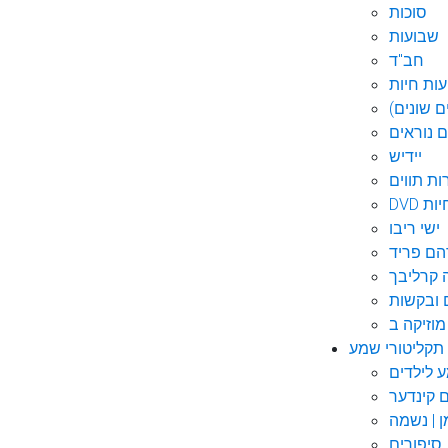
סוכות
שבועות
חב"ד
ות חיות
 שונים)
ם נוראים
יידיש
ות תווים
חיות
ישי ריבו
ם פריד
קרליבך
 ובקשות
תקליטורי שמע
ם קינדער
ן | נשמה
סיפורים