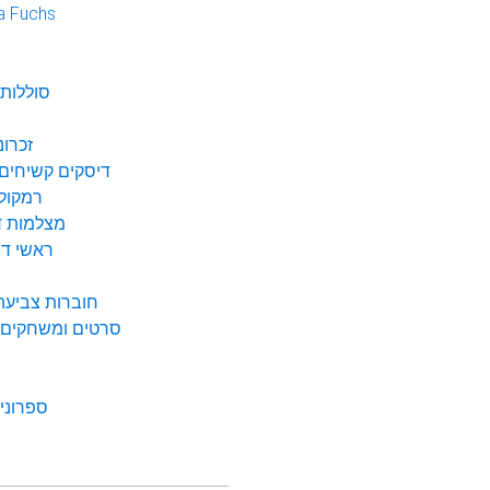
a Fuchs
נ
סוללות 
זכרונ
דיסקים קשיחים 
רמקולי
מצלמות די
ראשי דיו
חוברות צביעה 
סרטים ומשחקים ל
ספרונים