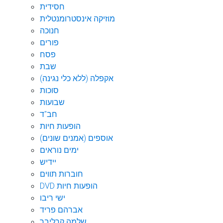
חסידית
מוזיקה אינסטרומנטלית
חנוכה
פורים
פסח
שבת
אקפלה (ללא כלי נגינה)
סוכות
שבועות
חב"ד
הופעות חיות
אוספים (אמנים שונים)
ימים נוראים
יידיש
חוברות תווים
DVD הופעות חיות
ישי ריבו
אברהם פריד
שלמה קרליבך