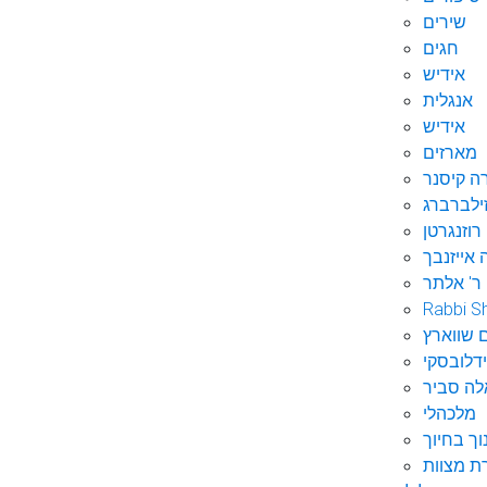
שירים
חגים
אידיש
אנגלית
אידיש
מארזים
ה קיסנר
ילברברג
רוזנגרטן
 אייזנבך
ר' אלתר
Rabbi S
 שווארץ
דלובסקי
לה סביר
מלכהלי
וך בחיוך
ת מצוות