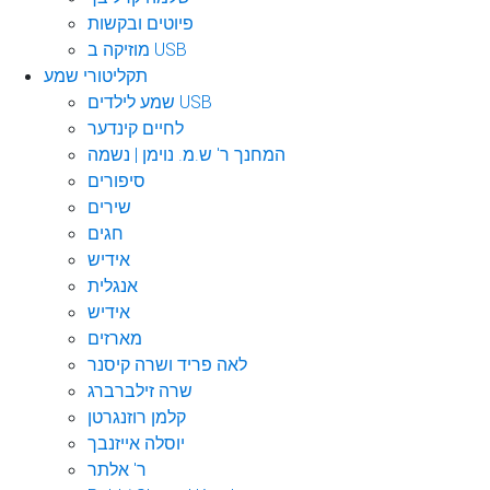
פיוטים ובקשות
מוזיקה ב USB
תקליטורי שמע
שמע לילדים USB
לחיים קינדער
המחנך ר' ש.מ. נוימן | נשמה
סיפורים
שירים
חגים
אידיש
אנגלית
אידיש
מארזים
לאה פריד ושרה קיסנר
שרה זילברברג
קלמן רוזנגרטן
יוסלה אייזנבך
ר' אלתר