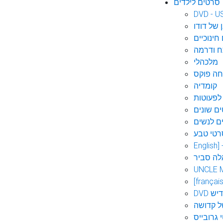
סרטים לילדים
DVD - U
 של דודו
חינוכיים
 ודרמה
מלכהלי
חה פוקס
קומדיה
לפעוטות
ם שונים
ם לנשים
רטי טבע
English]
לה סביר
UNCLE 
[français
אידיש
ל קדושה
 גרובייס