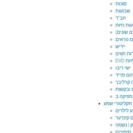
סוכות
שבועות
חב"ד
ות חיות
 שונים)
ם נוראים
יידיש
ות תווים
חיות
ישי ריבו
ם פריד
קרליבך
 ובקשות
תקליטורי שמע
ם קינדער
ן | נשמה
סיפורים