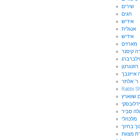
שירים
חגים
אידיש
אנגלית
אידיש
מארזים
ה קיסנר
ילברברג
רוזנגרטן
 אייזנבך
ר' אלתר
Rabbi S
 שווארץ
דלובסקי
לה סביר
מלכהלי
וך בחיוך
ת מצוות