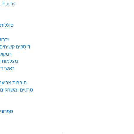
a Fuchs
נ
סוללות 
זכרונ
דיסקים קשיחים 
רמקולי
מצלמות די
ראשי דיו
חוברות צביעה 
סרטים ומשחקים ל
ספרונים