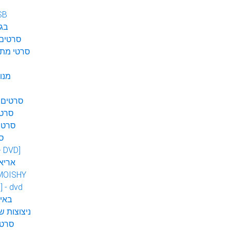
SB
בגן
סרטים 
סרטי מתח
מנו
סרטים 
סרטי
סרטי
ס
 - DVD]
אריא
MOISHY
] - dvd
DVD ב
ניצוצות ש
סרטי