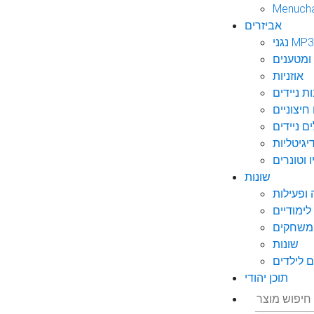
Menuch
אביזרים
גני MP3
ומטענים
אוזניות
ות ניידים
חיצוניים
ם ניידים
גיטליות
 וטונרים
שונות
ופעילות
ימודיים
משחקים
שונות
 לילדים
תוכן יהודי