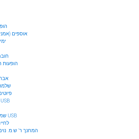
הופע
אוספים (אמנים
ימי
חובר
DVD הופעות 
אברה
שלמה 
פיוטים
מוזיקה ב USB
שמע לילדים USB
לחיי
המחנך ר' ש.מ. נוימ