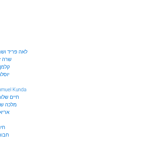
לאה פריד ושר
שרה ז
קלמן 
יוסלה
hmuel Kunda
חיים שלום
מלכה שי
אריא
חינ
חבור