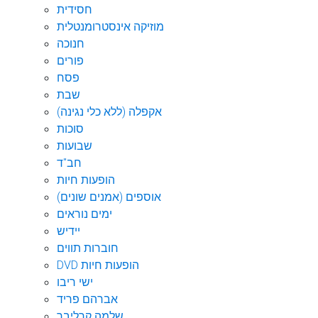
חסידית
מוזיקה אינסטרומנטלית
חנוכה
פורים
פסח
שבת
אקפלה (ללא כלי נגינה)
סוכות
שבועות
חב"ד
הופעות חיות
אוספים (אמנים שונים)
ימים נוראים
יידיש
חוברות תווים
DVD הופעות חיות
ישי ריבו
אברהם פריד
שלמה קרליבך