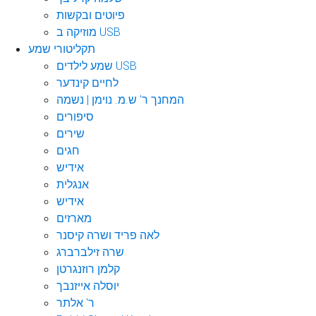
פיוטים ובקשות
מוזיקה ב USB
תקליטורי שמע
שמע לילדים USB
לחיים קינדער
המחנך ר' ש.מ. נוימן | נשמה
סיפורים
שירים
חגים
אידיש
אנגלית
אידיש
מארזים
לאה פריד ושרה קיסנר
שרה זילברברג
קלמן רוזנגרטן
יוסלה אייזנבך
ר' אלתר