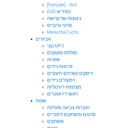
[français] - dvd
DVD באידיש
ניצוצות של קדושה
סרטי גרובייס
Menucha Fuchs
אביזרים
נגני MP3
סוללות ומטענים
אוזניות
זכרונות ניידים
דיסקים קשיחים חיצוניים
רמקולים ניידים
מצלמות דיגיטליות
ראשי דיו וטונרים
שונות
חוברות צביעה ופעילות
סרטים ומשחקים לימודיים
משחקים