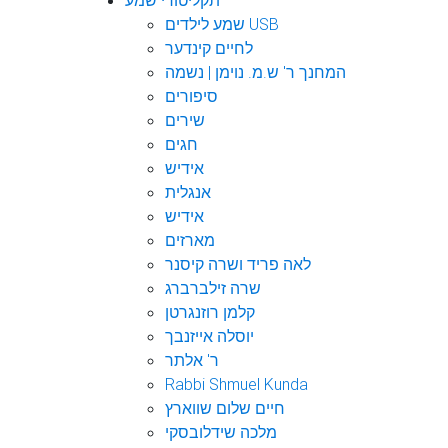
תקליטורי שמע
שמע לילדים USB
לחיים קינדער
המחנך ר' ש.מ. נוימן | נשמה
סיפורים
שירים
חגים
אידיש
אנגלית
אידיש
מארזים
לאה פריד ושרה קיסנר
שרה זילברברג
קלמן רוזנגרטן
יוסלה אייזנבך
ר' אלתר
Rabbi Shmuel Kunda
חיים שלום שווארץ
מלכה שידלובסקי