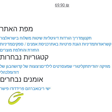
69.90 ₪
מפת האתר
תקנון
מדריך הורדות דיגיטליות
שיטות משלוח בישראל
צור
קשר
אודות
מדיניות הגנת פרטיות באתר
כניסת אמנים / ספקים
מדיניות
החזרת והחלפת מוצרים
קטגוריות נבחרות
מוזיקה יהודית
תקליטורי שמע
סרטים לילדים
ניצוצות של קדושה
בגן של
דודו
מלכהלי
אומנים נבחרים
ישי ריבו
אברהם פריד
דודו פישר