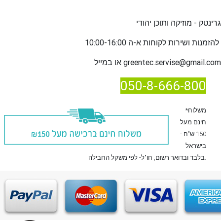
גרינטק - מוזיקה ותוכן יהודי
שירות לקוחות א-ה 10:00-16:00
להזמנות ו
greentec.servise@gmail.com
או במייל
050-8-666-800
*משלוח
חינם מעל
150 ש"ח -
בישראל
, חו"ל- לפי משקל החבילה.
בלבד
ובדואר רשום