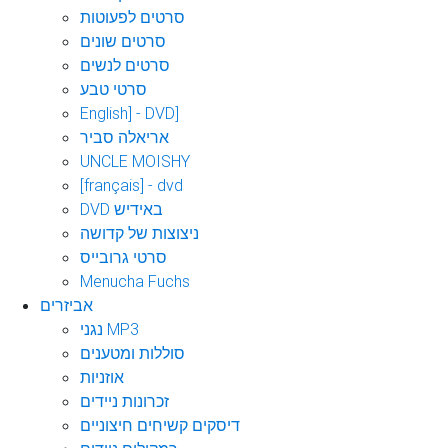
סרטים לפעוטות
סרטים שונים
סרטים לנשים
סרטי טבע
English] - DVD]
אריאלה סביר
UNCLE MOISHY
[français] - dvd
DVD באידיש
ניצוצות של קדושה
סרטי גרובייס
Menucha Fuchs
אביזרים
נגני MP3
סוללות ומטענים
אוזניות
זכרונות ניידים
דיסקים קשיחים חיצוניים