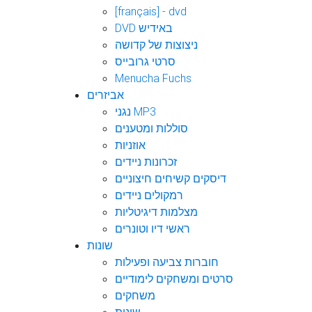
[français] - dvd
DVD באידיש
ניצוצות של קדושה
סרטי גרובייס
Menucha Fuchs
אביזרים
נגני MP3
סוללות ומטענים
אוזניות
זכרונות ניידים
דיסקים קשיחים חיצוניים
רמקולים ניידים
מצלמות דיגיטליות
ראשי דיו וטונרים
שונות
חוברות צביעה ופעילות
סרטים ומשחקים לימודיים
משחקים