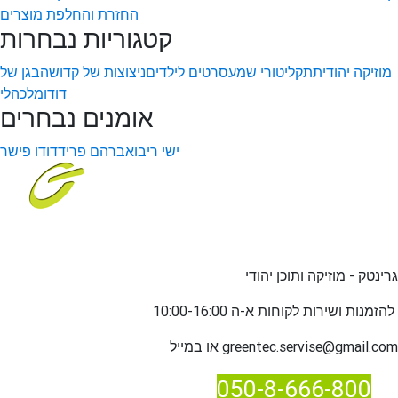
החזרת והחלפת מוצרים
קטגוריות נבחרות
מוזיקה יהודית
תקליטורי שמע
סרטים לילדים
ניצוצות של קדושה
בגן של
דודו
מלכהלי
אומנים נבחרים
ישי ריבו
אברהם פריד
דודו פישר
גרינטק - מוזיקה ותוכן יהודי
שירות לקוחות א-ה 10:00-16:00
להזמנות ו
greentec.servise@gmail.com
או במייל
050-8-666-800