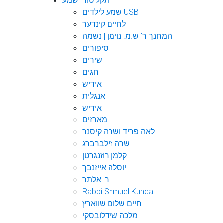
תקליטורי שמע
שמע לילדים USB
לחיים קינדער
המחנך ר' ש.מ. נוימן | נשמה
סיפורים
שירים
חגים
אידיש
אנגלית
אידיש
מארזים
לאה פריד ושרה קיסנר
שרה זילברברג
קלמן רוזנגרטן
יוסלה אייזנבך
ר' אלתר
Rabbi Shmuel Kunda
חיים שלום שווארץ
מלכה שידלובסקי