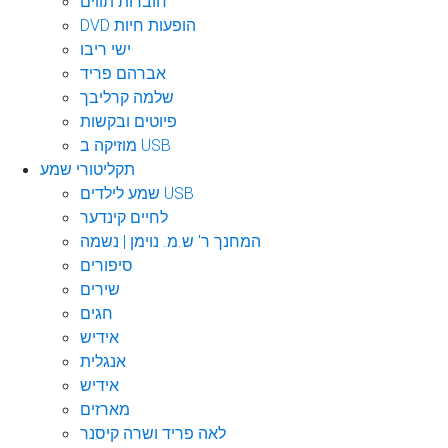
חוברות תווים
DVD הופעות חיות
ישי ריבו
אברהם פריד
שלמה קרליבך
פיוטים ובקשות
מוזיקה ב USB
תקליטורי שמע
שמע לילדים USB
לחיים קינדער
המחנך ר' ש.מ. נוימן | נשמה
סיפורים
שירים
חגים
אידיש
אנגלית
אידיש
מארזים
לאה פריד ושרה קיסנר