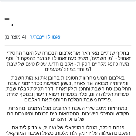
זאנוויל וויינברגר
(4 מוצרים)
בחלוף שנתיים מאז ראה אור אלבום הבכורה של הזמר החסידי
זאנוויל - 'מן השמים', משיק כעת זאנוויל ויינברגר בהפקת ר' יוסף
משה כהנא מלחיים הפקות - אלבום חדש, שכולו טעם של שבת
מיוחד במינו: 'מטעמים'!
באלבום חמש מחרוזות הטומנות בחובן את נעימות השבת
וזמירותיה מבואה ועד צאתה, כשהן מופיעות כסדר זמני השבת
החל מכניסת השבת וההכנות לקראתה, דרך תפילת קבלת שבת,
סעודות הלילה והיום, וכלה בסעודת רעווא דרעווין ובנוסף יצירת
פרידה משבת המלכה החותמת את האלבום.
במחרוזות מיטב שירי השבת האהובים מכל הזמנים, מחצרות
הקודש ומהיכלי הישיבות, מנוסחאות בית הכנסת ומאוצרותיהם
של גדולי היוצרים.
פנחס ביכלר, מנהלו המוזיקאלי של זאנוויל, עיבד קולית את
האלבום המלווה על ידי מקהלת מלכות, כשעל העיבוד המוזיקאלי