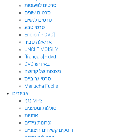
סרטים לפעוטות
סרטים שונים
סרטים לנשים
סרטי טבע
English] - DVD]
אריאלה סביר
UNCLE MOISHY
[français] - dvd
DVD באידיש
ניצוצות של קדושה
סרטי גרובייס
Menucha Fuchs
אביזרים
נגני MP3
סוללות ומטענים
אוזניות
זכרונות ניידים
דיסקים קשיחים חיצוניים