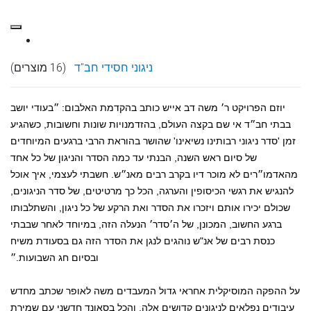
ניגוני חסידי חב"ד
(16 מוצרים)
יוזם הפרויקט ר׳
משה
דב אייש כותב בהקדמת האלבום: ״בעודי יושב
בבתי חב״ד אי שם בקצה העולם, בהזדמנויות שונות וחשובות, כשהגיע
זמן
'סדר ניגוני רבותינו נשיאינו'
שהושר בהוראת הרבי ברגעים המיוחדים
של סיום ראש השנה, הבנתי עד כמה הסדר והניגון של כל אחד
מהאדמו״רים לא מוכר דיו בקרב רבים מאנ״ש. חשבתי לעצמי, איך אוכל
להנגיש את רגשי הכיסופין והערגה, הכל כך מרטיטים, של סדר הניגונים,
שכולם יכירו אותם ויזכרו את הסדר ואת הרקע של כל ניגון, והשתלבותו
ברגע החשוב, המכונן, של ה׳סדר׳ הנעלה הזה, במיוחד לאחר שבבתי
כנסת רבים של אנ"ש נוהגים לנגן את הסדר הזה גם בסעודת משיח
ובסיום חג השבועות.״
על ההפקה המוסיקלית אחראי גדול המעבדים
משה לאופר
שכתב מחדש
עיבודים נפלאים לניגונים קדושים אלה, והכל בסאונד חדשני עם שמירת