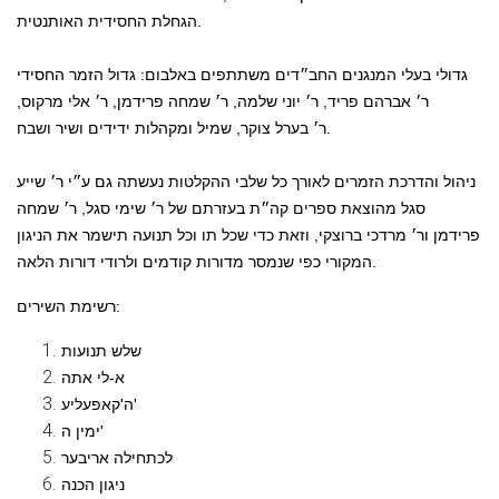
הגחלת החסידית האותנטית.
גדולי בעלי המנגנים החב״דים משתתפים באלבום: גדול הזמר החסידי
ר׳
אברהם פריד
, ר׳
יוני שלמה
, ר׳
שמחה פרידמן
, ר׳
אלי מרקוס
,
ומקהלות ידידים ושיר ושבח.
ר׳
בערל צוקר
,
שמיל
ניהול והדרכת הזמרים לאורך כל שלבי ההקלטות נעשתה גם ע״י ר׳
שייע
סגל
מהוצאת ספרים קה״ת בעזרתם של ר׳
שימי סגל
, ר׳
שמחה
פרידמן
ור׳
מרדכי ברוצקי
, וזאת כדי שכל תו וכל תנועה תישמר את הניגון
המקורי כפי שנמסר מדורות קודמים ולרודי דורות הלאה.
רשימת השירים:
שלש תנועות
א-לי אתה
ה'קאפעליע'
ימין ה'
לכתחילה אריבער
ניגון הכנה