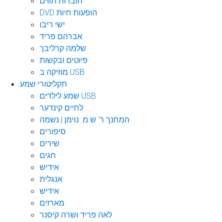
חוברות תווים
DVD הופעות חיות
ישי ריבו
אברהם פריד
שלמה קרליבך
פיוטים ובקשות
מוזיקה ב USB
תקליטורי שמע
שמע לילדים USB
לחיים קינדער
המחנך ר' ש.מ. נוימן | נשמה
סיפורים
שירים
חגים
אידיש
אנגלית
אידיש
מארזים
לאה פריד ושרה קיסנר