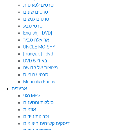
סרטים לפעוטות
סרטים שונים
סרטים לנשים
סרטי טבע
English] - DVD]
אריאלה סביר
UNCLE MOISHY
[français] - dvd
DVD באידיש
ניצוצות של קדושה
סרטי גרובייס
Menucha Fuchs
אביזרים
נגני MP3
סוללות ומטענים
אוזניות
זכרונות ניידים
דיסקים קשיחים חיצוניים