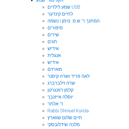
תקליטורי שמע
שמע לילדים USB
לחיים קינדער
המחנך ר' ש.מ. נוימן | נשמה
סיפורים
שירים
חגים
אידיש
אנגלית
אידיש
מארזים
לאה פריד ושרה קיסנר
שרה זילברברג
קלמן רוזנגרטן
יוסלה אייזנבך
ר' אלתר
Rabbi Shmuel Kunda
חיים שלום שווארץ
מלכה שידלובסקי