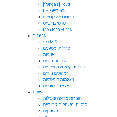
[français] - dvd
DVD באידיש
ניצוצות של קדושה
סרטי גרובייס
Menucha Fuchs
אביזרים
נגני MP3
סוללות ומטענים
אוזניות
זכרונות ניידים
דיסקים קשיחים חיצוניים
רמקולים ניידים
מצלמות דיגיטליות
ראשי דיו וטונרים
שונות
חוברות צביעה ופעילות
סרטים ומשחקים לימודיים
משחקים