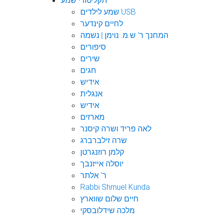
תקליטורי שמע
שמע לילדים USB
לחיים קינדער
המחנך ר' ש.מ. נוימן | נשמה
סיפורים
שירים
חגים
אידיש
אנגלית
אידיש
מארזים
לאה פריד ושרה קיסנר
שרה זילברברג
קלמן רוזנגרטן
יוסלה אייזנבך
ר' אלתר
Rabbi Shmuel Kunda
חיים שלום שווארץ
מלכה שידלובסקי