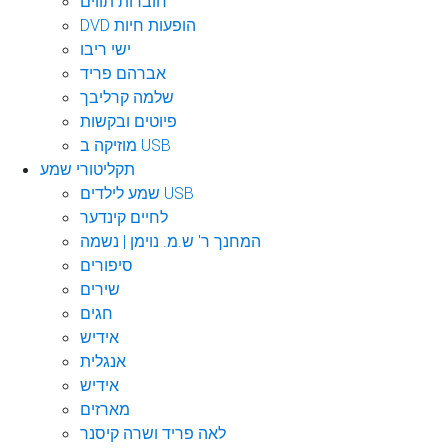
חוברות תווים
DVD הופעות חיות
ישי ריבו
אברהם פריד
שלמה קרליבך
פיוטים ובקשות
מוזיקה ב USB
תקליטורי שמע
שמע לילדים USB
לחיים קינדער
המחנך ר' ש.מ. נוימן | נשמה
סיפורים
שירים
חגים
אידיש
אנגלית
אידיש
מארזים
לאה פריד ושרה קיסנר