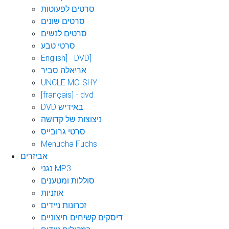
סרטים לפעוטות
סרטים שונים
סרטים לנשים
סרטי טבע
English] - DVD]
אריאלה סביר
UNCLE MOISHY
[français] - dvd
DVD באידיש
ניצוצות של קדושה
סרטי גרובייס
Menucha Fuchs
אביזרים
נגני MP3
סוללות ומטענים
אוזניות
זכרונות ניידים
דיסקים קשיחים חיצוניים