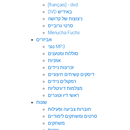
[français] - dvd
DVD באידיש
ניצוצות של קדושה
סרטי גרובייס
Menucha Fuchs
אביזרים
נגני MP3
סוללות ומטענים
אוזניות
זכרונות ניידים
דיסקים קשיחים חיצוניים
רמקולים ניידים
מצלמות דיגיטליות
ראשי דיו וטונרים
שונות
חוברות צביעה ופעילות
סרטים ומשחקים לימודיים
משחקים