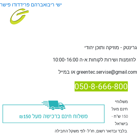
ישי ריבו
אברהם פריד
דודו פישר
גרינטק - מוזיקה ותוכן יהודי
שירות לקוחות א-ה 10:00-16:00
להזמנות ו
greentec.servise@gmail.com
או במייל
050-8-666-800
*משלוח
חינם מעל
150 ש"ח -
בישראל
, חו"ל- לפי משקל החבילה.
בלבד
ובדואר רשום