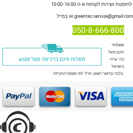
שירות לקוחות א-ה 10:00-16:00
להזמנות ו
greentec.servise@gmail.com
או במייל
050-8-666-800
*משלוח
חינם מעל
150 ש"ח -
בישראל
, חו"ל- לפי משקל החבילה.
בלבד
ובדואר רשום