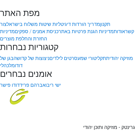
מפת האתר
תקנון
מדריך הורדות דיגיטליות
שיטות משלוח בישראל
צור
קשר
אודות
מדיניות הגנת פרטיות באתר
כניסת אמנים / ספקים
מדיניות
החזרת והחלפת מוצרים
קטגוריות נבחרות
מוזיקה יהודית
תקליטורי שמע
סרטים לילדים
ניצוצות של קדושה
בגן של
דודו
מלכהלי
אומנים נבחרים
ישי ריבו
אברהם פריד
דודו פישר
גרינטק - מוזיקה ותוכן יהודי