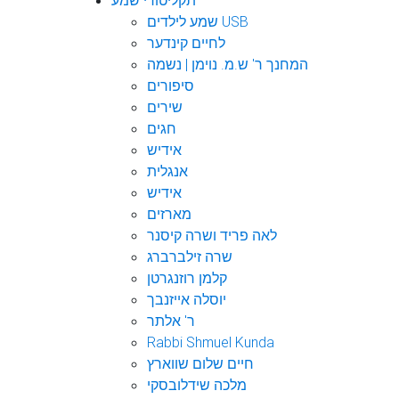
תקליטורי שמע
שמע לילדים USB
לחיים קינדער
המחנך ר' ש.מ. נוימן | נשמה
סיפורים
שירים
חגים
אידיש
אנגלית
אידיש
מארזים
לאה פריד ושרה קיסנר
שרה זילברברג
קלמן רוזנגרטן
יוסלה אייזנבך
ר' אלתר
Rabbi Shmuel Kunda
חיים שלום שווארץ
מלכה שידלובסקי