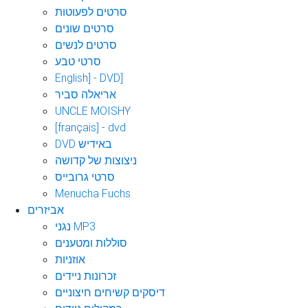
סרטים לפעוטות
סרטים שונים
סרטים לנשים
סרטי טבע
English] - DVD]
אריאלה סביר
UNCLE MOISHY
[français] - dvd
DVD באידיש
ניצוצות של קדושה
סרטי גרובייס
Menucha Fuchs
אביזרים
נגני MP3
סוללות ומטענים
אוזניות
זכרונות ניידים
דיסקים קשיחים חיצוניים