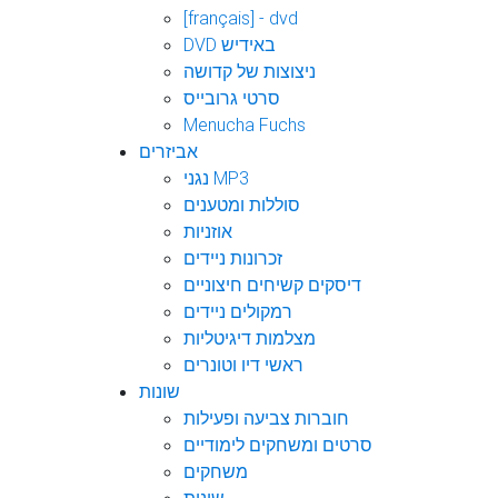
[français] - dvd
DVD באידיש
ניצוצות של קדושה
סרטי גרובייס
Menucha Fuchs
אביזרים
נגני MP3
סוללות ומטענים
אוזניות
זכרונות ניידים
דיסקים קשיחים חיצוניים
רמקולים ניידים
מצלמות דיגיטליות
ראשי דיו וטונרים
שונות
חוברות צביעה ופעילות
סרטים ומשחקים לימודיים
משחקים