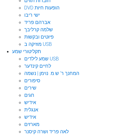
חוברות תווים
DVD הופעות חיות
ישי ריבו
אברהם פריד
שלמה קרליבך
פיוטים ובקשות
מוזיקה ב USB
תקליטורי שמע
שמע לילדים USB
לחיים קינדער
המחנך ר' ש.מ. נוימן | נשמה
סיפורים
שירים
חגים
אידיש
אנגלית
אידיש
מארזים
לאה פריד ושרה קיסנר