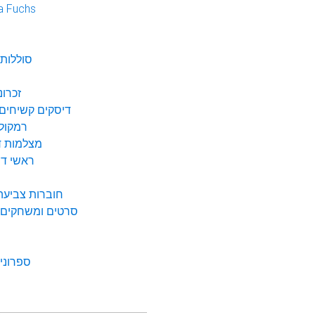
a Fuchs
נ
סוללות 
זכרונ
דיסקים קשיחים 
רמקולי
מצלמות די
ראשי דיו
חוברות צביעה 
סרטים ומשחקים ל
ספרונים