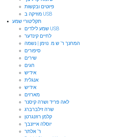
פיוטים ובקשות
מוזיקה ב USB
תקליטורי שמע
שמע לילדים USB
לחיים קינדער
המחנך ר' ש.מ. נוימן | נשמה
סיפורים
שירים
חגים
אידיש
אנגלית
אידיש
מארזים
לאה פריד ושרה קיסנר
שרה זילברברג
קלמן רוזנגרטן
יוסלה אייזנבך
ר' אלתר