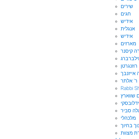
שירים
חגים
אידיש
אנגלית
אידיש
מארזים
ה קיסנר
ילברברג
רוזנגרטן
 אייזנבך
ר' אלתר
Rabbi S
 שווארץ
דלובסקי
לה סביר
מלכהלי
וך בחיוך
ת מצוות