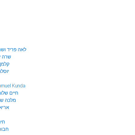
לאה פריד ושר
שרה ז
קלמן 
יוסלה
hmuel Kunda
חיים שלום
מלכה שי
אריא
חינ
חבור