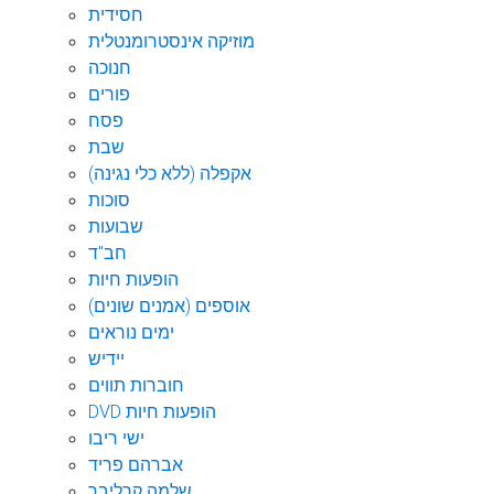
חסידית
מוזיקה אינסטרומנטלית
חנוכה
פורים
פסח
שבת
אקפלה (ללא כלי נגינה)
סוכות
שבועות
חב"ד
הופעות חיות
אוספים (אמנים שונים)
ימים נוראים
יידיש
חוברות תווים
DVD הופעות חיות
ישי ריבו
אברהם פריד
שלמה קרליבך