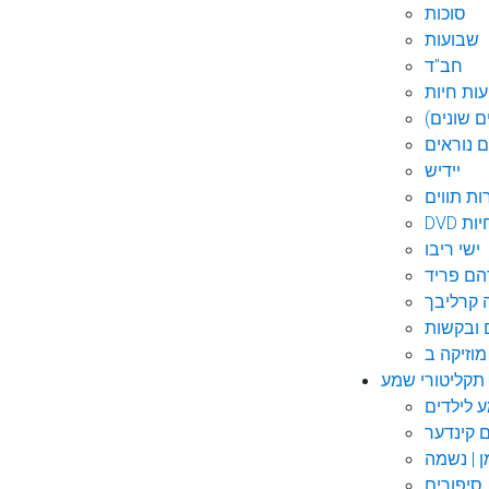
סוכות
שבועות
חב"ד
ות חיות
 שונים)
ם נוראים
יידיש
ות תווים
חיות
ישי ריבו
ם פריד
קרליבך
 ובקשות
תקליטורי שמע
ם קינדער
ן | נשמה
סיפורים