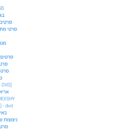
SB
בגן
סרטים 
סרטי מתח
מנו
סרטים 
סרטי
סרטי
ס
 - DVD]
אריא
MOISHY
] - dvd
DVD ב
ניצוצות ש
סרטי