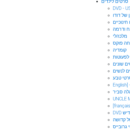
סרטים לילדים
DVD - U
 של דודו
חינוכיים
 ודרמה
מלכהלי
חה פוקס
קומדיה
לפעוטות
ם שונים
ם לנשים
רטי טבע
English]
לה סביר
UNCLE 
[français
אידיש
ל קדושה
 גרובייס