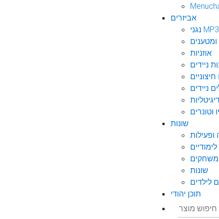
Menuch
אביזרים
גני MP3
ומטענים
אוזניות
ות ניידים
חיצוניים
ם ניידים
גיטליות
 וטונרים
שונות
ופעילות
ימודיים
משחקים
שונות
 לילדים
תוכן יהודי