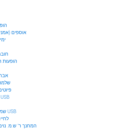
הופע
אוספים (אמנים
ימי
חובר
DVD הופעות 
אברה
שלמה 
פיוטים
מוזיקה ב USB
שמע לילדים USB
לחיי
המחנך ר' ש.מ. נוימ