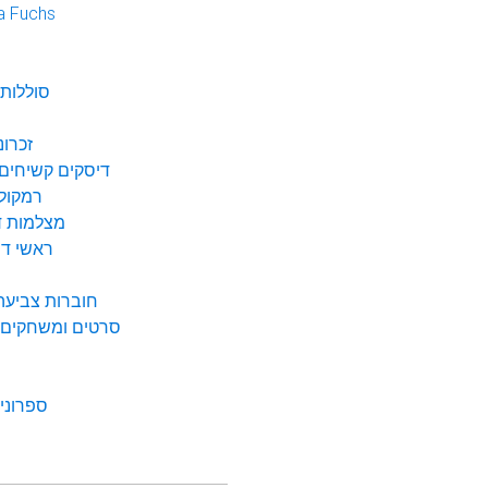
a Fuchs
נ
סוללות 
זכרונ
דיסקים קשיחים 
רמקולי
מצלמות די
ראשי דיו
חוברות צביעה 
סרטים ומשחקים ל
ספרונים