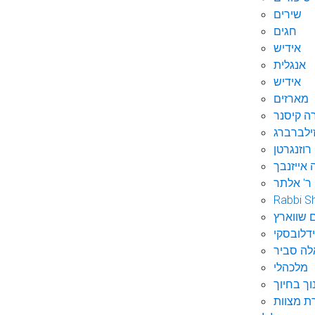
שירים
חגים
אידיש
אנגלית
אידיש
מארזים
ה קיסנר
ילברברג
רוזנגרטן
 אייזנבך
ר' אלתר
Rabbi S
 שווארץ
דלובסקי
לה סביר
מלכהלי
וך בחיוך
ת מצוות