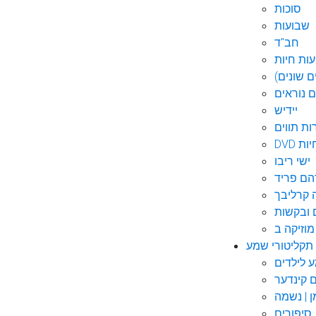
סוכות
שבועות
חב"ד
ות חיות
 שונים)
ם נוראים
יידיש
ות תווים
חיות
ישי ריבו
ם פריד
קרליבך
 ובקשות
תקליטורי שמע
ם קינדער
ן | נשמה
סיפורים