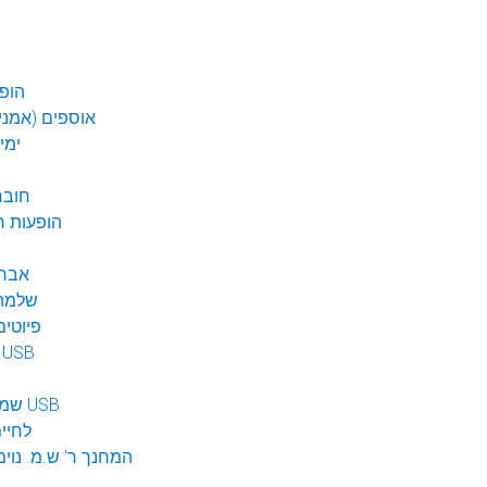
הופע
אוספים (אמנים
ימי
חובר
DVD הופעות 
אברה
שלמה 
פיוטים
מוזיקה ב USB
שמע לילדים USB
לחיי
המחנך ר' ש.מ. נוימ