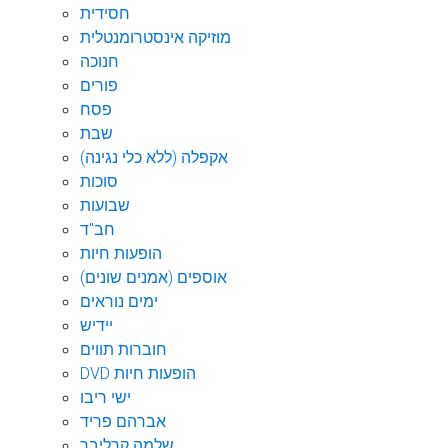
חסידית
מוזיקה אינסטרומנטלית
חנוכה
פורים
פסח
שבת
אקפלה (ללא כלי נגינה)
סוכות
שבועות
חב"ד
הופעות חיות
אוספים (אמנים שונים)
ימים נוראים
יידיש
חוברות תווים
DVD הופעות חיות
ישי ריבו
אברהם פריד
שלמה קרליבך