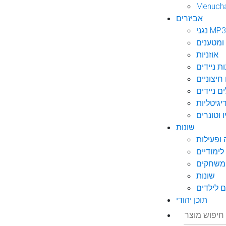
Menuch
אביזרים
גני MP3
ומטענים
אוזניות
ות ניידים
חיצוניים
ם ניידים
גיטליות
 וטונרים
שונות
ופעילות
ימודיים
משחקים
שונות
 לילדים
תוכן יהודי