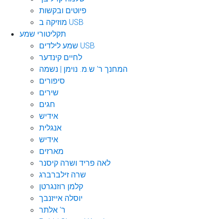
פיוטים ובקשות
מוזיקה ב USB
תקליטורי שמע
שמע לילדים USB
לחיים קינדער
המחנך ר' ש.מ. נוימן | נשמה
סיפורים
שירים
חגים
אידיש
אנגלית
אידיש
מארזים
לאה פריד ושרה קיסנר
שרה זילברברג
קלמן רוזנגרטן
יוסלה אייזנבך
ר' אלתר