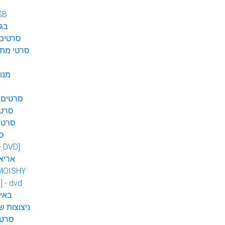
SB
בגן
סרטים 
סרטי מתח
מנו
סרטים 
סרטי
סרטי
ס
 - DVD]
אריא
MOISHY
] - dvd
DVD ב
ניצוצות ש
סרטי