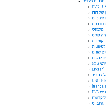
סרטים לילדים
DVD - U
 של דודו
חינוכיים
 ודרמה
מלכהלי
חה פוקס
קומדיה
לפעוטות
ם שונים
ם לנשים
רטי טבע
English]
לה סביר
UNCLE 
[français
אידיש
ל קדושה
 גרובייס