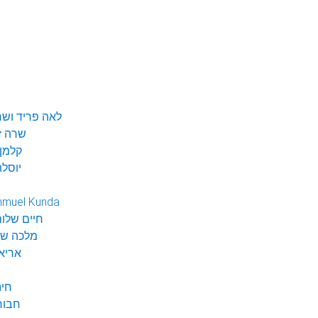
לאה פריד ושר
שרה ז
קלמן 
יוסלה
hmuel Kunda
חיים שלום
מלכה שי
אריא
חינ
חבור