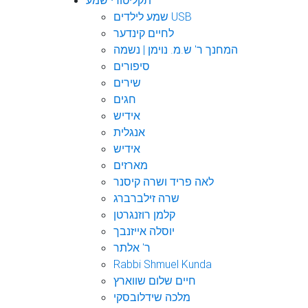
תקליטורי שמע
שמע לילדים USB
לחיים קינדער
המחנך ר' ש.מ. נוימן | נשמה
סיפורים
שירים
חגים
אידיש
אנגלית
אידיש
מארזים
לאה פריד ושרה קיסנר
שרה זילברברג
קלמן רוזנגרטן
יוסלה אייזנבך
ר' אלתר
Rabbi Shmuel Kunda
חיים שלום שווארץ
מלכה שידלובסקי