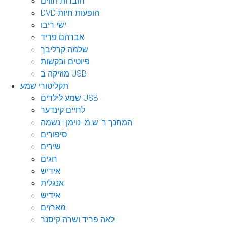
חוברות תווים
DVD הופעות חיות
ישי ריבו
אברהם פריד
שלמה קרליבך
פיוטים ובקשות
מוזיקה ב USB
תקליטורי שמע
שמע לילדים USB
לחיים קינדער
המחנך ר' ש.מ. נוימן | נשמה
סיפורים
שירים
חגים
אידיש
אנגלית
אידיש
מארזים
לאה פריד ושרה קיסנר