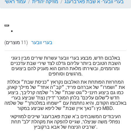
בערי וובער- א שבת פארברענג
מוזיקה יהודית
עמוד ראשי
בערי וובער
(11 מוצרים)
באלבום חדש, מבצע בערי וובער עשרות שירים מבין ניגוני
השבת הטובים ביותר עליהם גדלנו לצד שירי שבת עדכניים
ומרוממים, ובשירתו מלאת החום הוא מעניק להם ביצועים
מרגשים וסוחפים.
המחרוזת הפותחת את האלבום נקראץ ״כניסת שבת״ וכוללת
את ״ושמרו״ של אברהם פריד, ״קב״ה אחד״ של מיילך קאהן,
כמו גם ביצוע חינני ל״גוט שבת״ של ר׳ שלמה קרליבך, ביצוע
חדש ל”שלום עליכם” בלחן המוכר “דידן נצח” שביצע בערי
באלבומו הקודם, והיא נחתמת עם ״ישמחו במלכותך״ של שלמה
כץ ו״נאך איין שבת״ של ליפא שביצע במקור MBD.
העיבודים המשובחים ב’א שבת פאברענג’ שייכים למוזיקאי
נפתלי משה שניצלר, שגייס להפקה את מקהלת “לב” תחת
שרביט הניצוח של אבא ברקוביץ’.