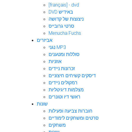
[français] - dvd
DVD באידיש
ניצוצות של קדושה
סרטי גרובייס
Menucha Fuchs
אביזרים
נגני MP3
סוללות ומטענים
אוזניות
זכרונות ניידים
דיסקים קשיחים חיצוניים
רמקולים ניידים
מצלמות דיגיטליות
ראשי דיו וטונרים
שונות
חוברות צביעה ופעילות
סרטים ומשחקים לימודיים
משחקים