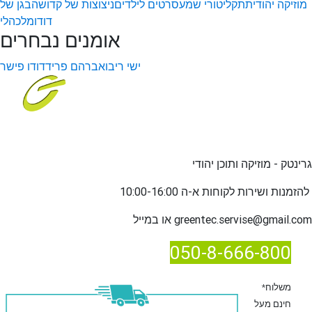
מוזיקה יהודית
תקליטורי שמע
סרטים לילדים
ניצוצות של קדושה
בגן של
דודו
מלכהלי
אומנים נבחרים
ישי ריבו
אברהם פריד
דודו פישר
גרינטק - מוזיקה ותוכן יהודי
שירות לקוחות א-ה 10:00-16:00
להזמנות ו
greentec.servise@gmail.com
או במייל
050-8-666-800
*משלוח
חינם מעל