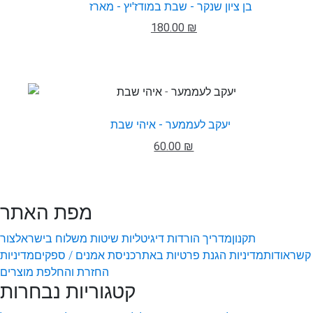
בן ציון שנקר - שבת במודז'יץ - מארז
180.00 ₪
יעקב לעממער - איהי שבת
60.00 ₪
מפת האתר
תקנון
מדריך הורדות דיגיטליות
שיטות משלוח בישראל
צור
קשר
אודות
מדיניות הגנת פרטיות באתר
כניסת אמנים / ספקים
מדיניות
החזרת והחלפת מוצרים
קטגוריות נבחרות