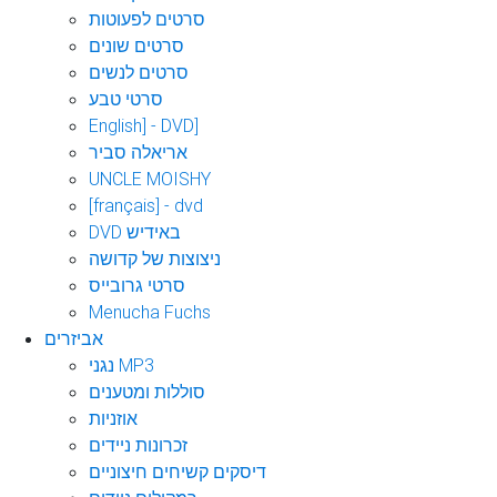
סרטים לפעוטות
סרטים שונים
סרטים לנשים
סרטי טבע
English] - DVD]
אריאלה סביר
UNCLE MOISHY
[français] - dvd
DVD באידיש
ניצוצות של קדושה
סרטי גרובייס
Menucha Fuchs
אביזרים
נגני MP3
סוללות ומטענים
אוזניות
זכרונות ניידים
דיסקים קשיחים חיצוניים