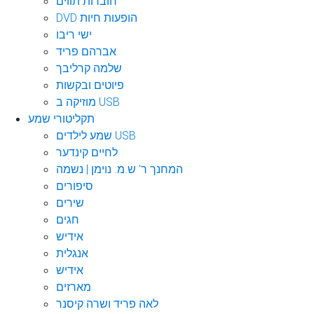
חוברות תווים
DVD הופעות חיות
ישי ריבו
אברהם פריד
שלמה קרליבך
פיוטים ובקשות
מוזיקה ב USB
תקליטורי שמע
שמע לילדים USB
לחיים קינדער
המחנך ר' ש.מ. נוימן | נשמה
סיפורים
שירים
חגים
אידיש
אנגלית
אידיש
מארזים
לאה פריד ושרה קיסנר