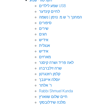
תקליטורי שמע
שמע לילדים USB
לחיים קינדער
המחנך ר' ש.מ. נוימן | נשמה
סיפורים
שירים
חגים
אידיש
אנגלית
אידיש
מארזים
לאה פריד ושרה קיסנר
שרה זילברברג
קלמן רוזנגרטן
יוסלה אייזנבך
ר' אלתר
Rabbi Shmuel Kunda
חיים שלום שווארץ
מלכה שידלובסקי