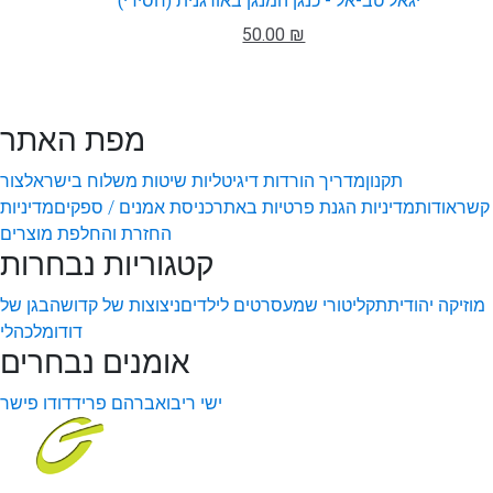
יגאל טב-אל - כנגן המנגן באורגנית (חסידי)
50.00 ₪
מפת האתר
תקנון
מדריך הורדות דיגיטליות
שיטות משלוח בישראל
צור
קשר
אודות
מדיניות הגנת פרטיות באתר
כניסת אמנים / ספקים
מדיניות
החזרת והחלפת מוצרים
קטגוריות נבחרות
מוזיקה יהודית
תקליטורי שמע
סרטים לילדים
ניצוצות של קדושה
בגן של
דודו
מלכהלי
אומנים נבחרים
ישי ריבו
אברהם פריד
דודו פישר