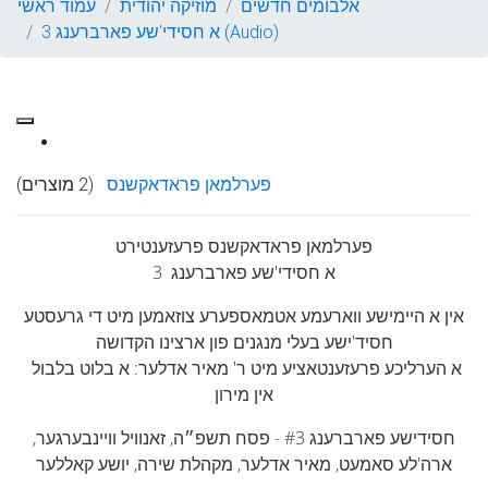
אלבומים חדשים
מוזיקה יהודית
עמוד ראשי
א חסידי'שע פארברענג 3 (Audio)
פערלמאן פראדאקשנס
(2 מוצרים)
פערלמאן פראדאקשנס פרעזענטירט
א חסידי'שע פארברענג 3
אין א היימישע ווארעמע אטמאספערע צוזאמען מיט די גרעסטע
חסיד'ישע בעלי מנגנים פון ארצינו הקדושה
א הערליכע פרעזענטאציע מיט ר' מאיר אדלער: א בלוט בלבול
אין מירון
חסידישע פארברענג #3 - פסח תשפ״ה, זאנוויל וויינבערגער,
ארה'לע סאמעט, מאיר אדלער, מקהלת שירה, יושע קאללער