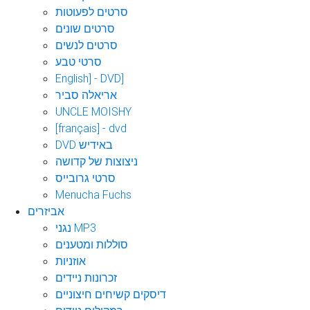
סרטים לפעוטות
סרטים שונים
סרטים לנשים
סרטי טבע
English] - DVD]
אריאלה סביר
UNCLE MOISHY
[français] - dvd
DVD באידיש
ניצוצות של קדושה
סרטי גרובייס
Menucha Fuchs
אביזרים
נגני MP3
סוללות ומטענים
אוזניות
זכרונות ניידים
דיסקים קשיחים חיצוניים