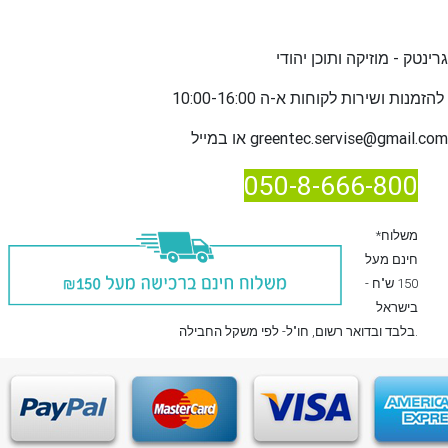
גרינטק - מוזיקה ותוכן יהודי
שירות לקוחות א-ה 10:00-16:00
להזמנות ו
greentec.servise@gmail.com
או במייל
050-8-666-800
*משלוח
חינם מעל
150 ש"ח -
בישראל
, חו"ל- לפי משקל החבילה.
בלבד
ובדואר רשום