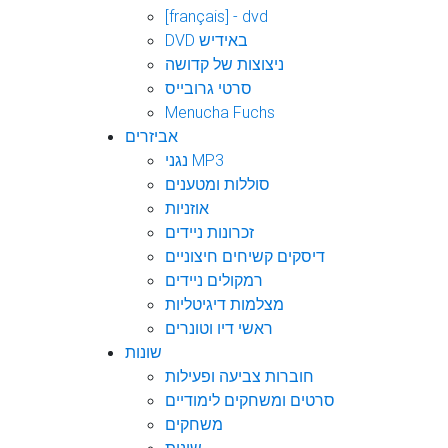
[français] - dvd
DVD באידיש
ניצוצות של קדושה
סרטי גרובייס
Menucha Fuchs
אביזרים
נגני MP3
סוללות ומטענים
אוזניות
זכרונות ניידים
דיסקים קשיחים חיצוניים
רמקולים ניידים
מצלמות דיגיטליות
ראשי דיו וטונרים
שונות
חוברות צביעה ופעילות
סרטים ומשחקים לימודיים
משחקים