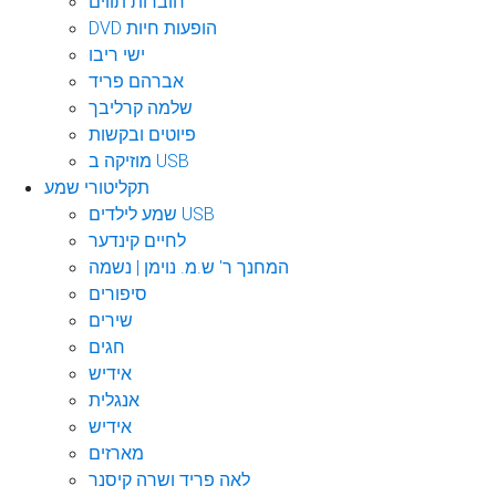
חוברות תווים
DVD הופעות חיות
ישי ריבו
אברהם פריד
שלמה קרליבך
פיוטים ובקשות
מוזיקה ב USB
תקליטורי שמע
שמע לילדים USB
לחיים קינדער
המחנך ר' ש.מ. נוימן | נשמה
סיפורים
שירים
חגים
אידיש
אנגלית
אידיש
מארזים
לאה פריד ושרה קיסנר