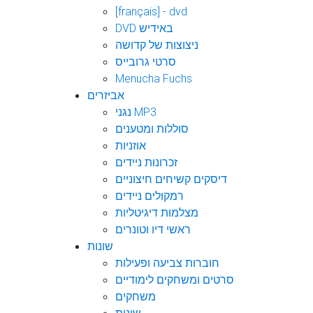
[français] - dvd
DVD באידיש
ניצוצות של קדושה
סרטי גרובייס
Menucha Fuchs
אביזרים
נגני MP3
סוללות ומטענים
אוזניות
זכרונות ניידים
דיסקים קשיחים חיצוניים
רמקולים ניידים
מצלמות דיגיטליות
ראשי דיו וטונרים
שונות
חוברות צביעה ופעילות
סרטים ומשחקים לימודיים
משחקים