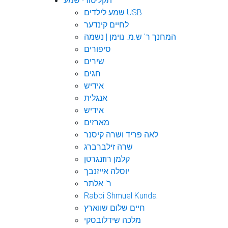
תקליטורי שמע
שמע לילדים USB
לחיים קינדער
המחנך ר' ש.מ. נוימן | נשמה
סיפורים
שירים
חגים
אידיש
אנגלית
אידיש
מארזים
לאה פריד ושרה קיסנר
שרה זילברברג
קלמן רוזנגרטן
יוסלה אייזנבך
ר' אלתר
Rabbi Shmuel Kunda
חיים שלום שווארץ
מלכה שידלובסקי