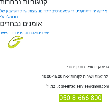
קטגוריות נבחרות
מוזיקה יהודית
תקליטורי שמע
סרטים לילדים
ניצוצות של קדושה
בגן של
דודו
מלכהלי
אומנים נבחרים
ישי ריבו
אברהם פריד
דודו פישר
גרינטק - מוזיקה ותוכן יהודי
שירות לקוחות א-ה 10:00-16:00
להזמנות ו
greentec.servise@gmail.com
או במייל
050-8-666-800