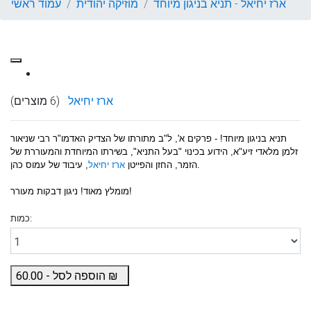
ארז יחיאל - תניא בניגון מיוחד
מוזיקה יהודית
עמוד ראשי
ארז יחיאל
(6 מוצרים)
תניא בניגון מיוחד! -
פרקים א', ל"ב מתורתו של הצדיק
האדמו"ר רבי שניאור
זלמן מלאדי זיע"א, הידוע בכינוי "בעל התניא"
, בשירתו המיוחדת והמעוררת של
.
הזמר, החזן והפייטן
ארז
יחיאל
, עיבוד של
עמוס כהן
מומלץ מאוד! ניגון דבקות מעורר!
כמות:
₪
הוספה לסל -
60.00