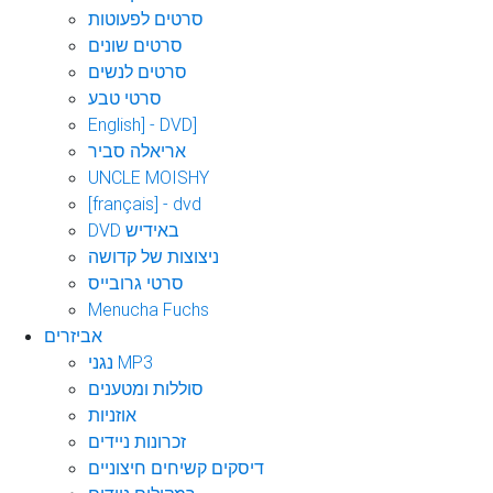
סרטים לפעוטות
סרטים שונים
סרטים לנשים
סרטי טבע
English] - DVD]
אריאלה סביר
UNCLE MOISHY
[français] - dvd
DVD באידיש
ניצוצות של קדושה
סרטי גרובייס
Menucha Fuchs
אביזרים
נגני MP3
סוללות ומטענים
אוזניות
זכרונות ניידים
דיסקים קשיחים חיצוניים