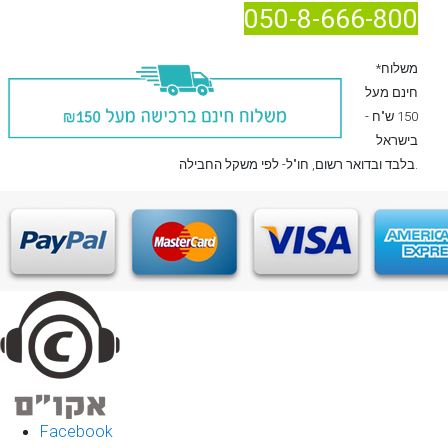
050-8-666-800
*משלוח
חינם מעל
150 ש"ח -
בישראל
, חו"ל- לפי משקל החבילה.
בלבד
ובדואר רשום
Facebook