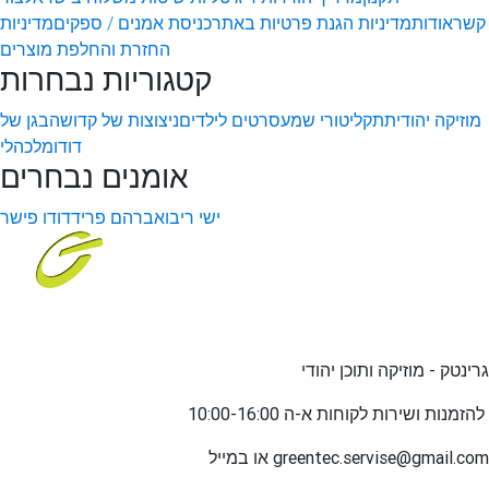
קשר
אודות
מדיניות הגנת פרטיות באתר
כניסת אמנים / ספקים
מדיניות
החזרת והחלפת מוצרים
קטגוריות נבחרות
מוזיקה יהודית
תקליטורי שמע
סרטים לילדים
ניצוצות של קדושה
בגן של
דודו
מלכהלי
אומנים נבחרים
ישי ריבו
אברהם פריד
דודו פישר
גרינטק - מוזיקה ותוכן יהודי
שירות לקוחות א-ה 10:00-16:00
להזמנות ו
greentec.servise@gmail.com
או במייל