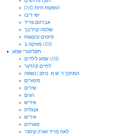
חוברות תווים
DVD הופעות חיות
ישי ריבו
אברהם פריד
שלמה קרליבך
פיוטים ובקשות
מוזיקה ב USB
תקליטורי שמע
שמע לילדים USB
לחיים קינדער
המחנך ר' ש.מ. נוימן | נשמה
סיפורים
שירים
חגים
אידיש
אנגלית
אידיש
מארזים
לאה פריד ושרה קיסנר