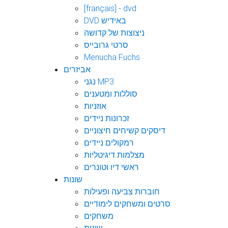
[français] - dvd
DVD באידיש
ניצוצות של קדושה
סרטי גרובייס
Menucha Fuchs
אביזרים
נגני MP3
סוללות ומטענים
אוזניות
זכרונות ניידים
דיסקים קשיחים חיצוניים
רמקולים ניידים
מצלמות דיגיטליות
ראשי דיו וטונרים
שונות
חוברות צביעה ופעילות
סרטים ומשחקים לימודיים
משחקים