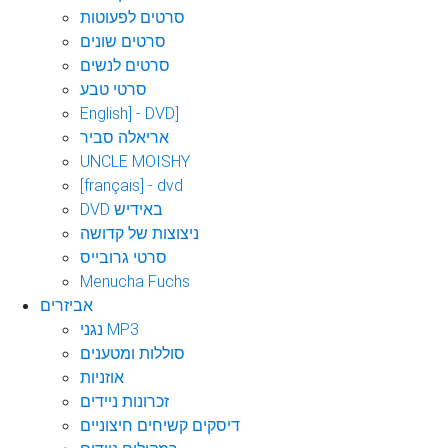
סרטים לפעוטות
סרטים שונים
סרטים לנשים
סרטי טבע
English] - DVD]
אריאלה סביר
UNCLE MOISHY
[français] - dvd
DVD באידיש
ניצוצות של קדושה
סרטי גרובייס
Menucha Fuchs
אביזרים
נגני MP3
סוללות ומטענים
אוזניות
זכרונות ניידים
דיסקים קשיחים חיצוניים