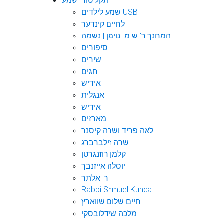
תקליטורי שמע
שמע לילדים USB
לחיים קינדער
המחנך ר' ש.מ. נוימן | נשמה
סיפורים
שירים
חגים
אידיש
אנגלית
אידיש
מארזים
לאה פריד ושרה קיסנר
שרה זילברברג
קלמן רוזנגרטן
יוסלה אייזנבך
ר' אלתר
Rabbi Shmuel Kunda
חיים שלום שווארץ
מלכה שידלובסקי