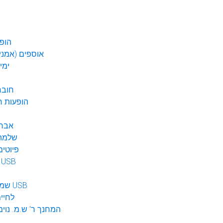
הופע
אוספים (אמנים
ימי
חובר
DVD הופעות 
אברה
שלמה 
פיוטים
מוזיקה ב USB
שמע לילדים USB
לחיי
המחנך ר' ש.מ. נוימ