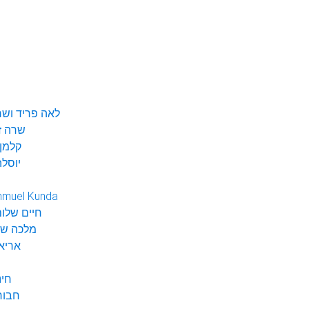
לאה פריד ושר
שרה ז
קלמן 
יוסלה
hmuel Kunda
חיים שלום
מלכה שי
אריא
חינ
חבור