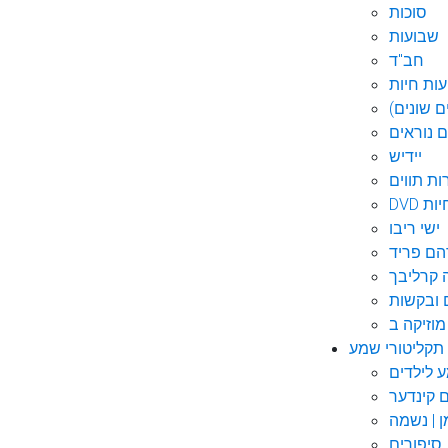
סוכות
שבועות
חב"ד
ות חיות
 שונים)
ם נוראים
יידיש
ות תווים
חיות
ישי ריבו
ם פריד
קרליבך
 ובקשות
תקליטורי שמע
ם קינדער
ן | נשמה
סיפורים