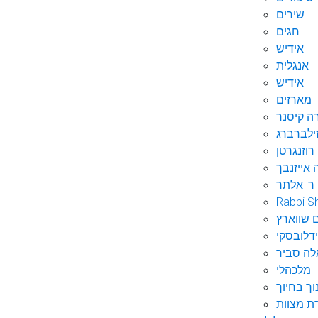
שירים
חגים
אידיש
אנגלית
אידיש
מארזים
ה קיסנר
ילברברג
רוזנגרטן
 אייזנבך
ר' אלתר
Rabbi S
 שווארץ
דלובסקי
לה סביר
מלכהלי
וך בחיוך
ת מצוות