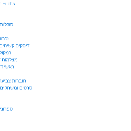
a Fuchs
נ
סוללות 
זכרונ
דיסקים קשיחים 
רמקולי
מצלמות די
ראשי דיו
חוברות צביעה 
סרטים ומשחקים ל
ספרונים