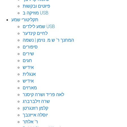
פיוטים ובקשות
מוזיקה ב USB
תקליטורי שמע
שמע לילדים USB
לחיים קינדער
המחנך ר' ש.מ. נוימן | נשמה
סיפורים
שירים
חגים
אידיש
אנגלית
אידיש
מארזים
לאה פריד ושרה קיסנר
שרה זילברברג
קלמן רוזנגרטן
יוסלה אייזנבך
ר' אלתר