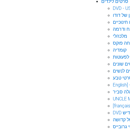
סרטים לילדים
DVD - U
 של דודו
חינוכיים
 ודרמה
מלכהלי
חה פוקס
קומדיה
לפעוטות
ם שונים
ם לנשים
רטי טבע
English]
לה סביר
UNCLE 
[français
אידיש
ל קדושה
 גרובייס