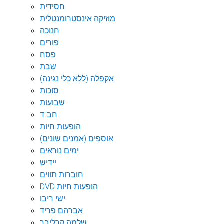
חסידית
מוזיקה אינסטרומנטלית
חנוכה
פורים
פסח
שבת
אקפלה (ללא כלי נגינה)
סוכות
שבועות
חב"ד
הופעות חיות
אוספים (אמנים שונים)
ימים נוראים
יידיש
חוברות תווים
DVD הופעות חיות
ישי ריבו
אברהם פריד
שלמה קרליבך