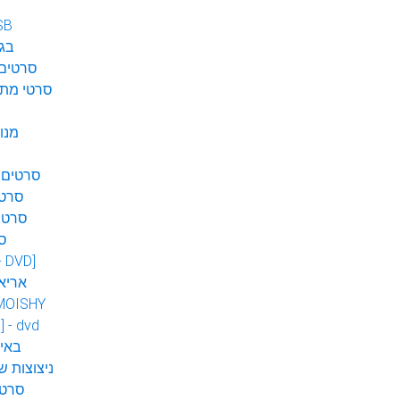
SB
בגן
סרטים 
סרטי מתח
מנו
סרטים 
סרטי
סרטי
ס
 - DVD]
אריא
MOISHY
] - dvd
DVD ב
ניצוצות ש
סרטי