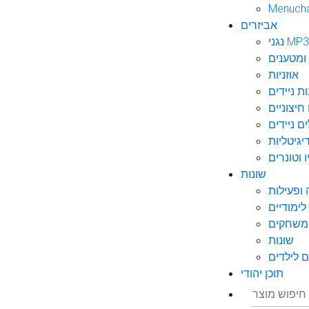
Menuch
אביזרים
גני MP3
ומטענים
אוזניות
ות ניידים
חיצוניים
ם ניידים
גיטליות
 וטונרים
שונות
ופעילות
ימודיים
משחקים
שונות
 לילדים
תוכן יהודי