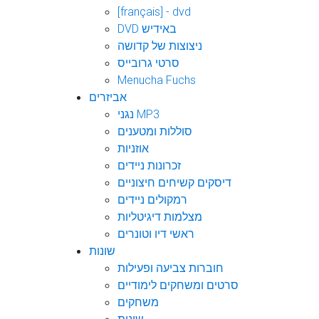
[français] - dvd
DVD באידיש
ניצוצות של קדושה
סרטי גרובייס
Menucha Fuchs
אביזרים
נגני MP3
סוללות ומטענים
אוזניות
זכרונות ניידים
דיסקים קשיחים חיצוניים
רמקולים ניידים
מצלמות דיגיטליות
ראשי דיו וטונרים
שונות
חוברות צביעה ופעילות
סרטים ומשחקים לימודיים
משחקים