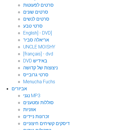
סרטים לפעוטות
סרטים שונים
סרטים לנשים
סרטי טבע
English] - DVD]
אריאלה סביר
UNCLE MOISHY
[français] - dvd
DVD באידיש
ניצוצות של קדושה
סרטי גרובייס
Menucha Fuchs
אביזרים
נגני MP3
סוללות ומטענים
אוזניות
זכרונות ניידים
דיסקים קשיחים חיצוניים