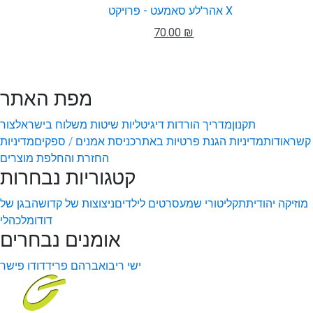
אהר'לע סאמעט - פרויקט X
70.00 ₪
מפת האתר
תקנון
מדריך הורדות דיגיטליות
שיטות משלוח בישראל
צור
קשר
אודות
מדיניות הגנת פרטיות באתר
כניסת אמנים / ספקים
מדיניות
החזרת והחלפת מוצרים
קטגוריות נבחרות
מוזיקה יהודית
תקליטורי שמע
סרטים לילדים
ניצוצות של קדושה
בגן של
דודו
מלכהלי
אומנים נבחרים
ישי ריבו
אברהם פריד
דודו פישר