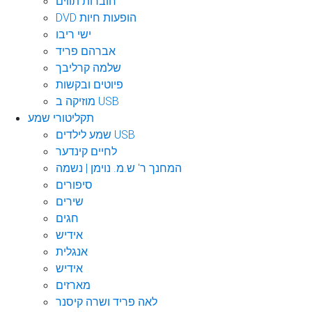
חוברות תווים
DVD הופעות חיות
ישי ריבו
אברהם פריד
שלמה קרליבך
פיוטים ובקשות
מוזיקה ב USB
תקליטורי שמע
שמע לילדים USB
לחיים קינדער
המחנך ר' ש.מ. נוימן | נשמה
סיפורים
שירים
חגים
אידיש
אנגלית
אידיש
מארזים
לאה פריד ושרה קיסנר