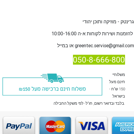
גרינטק - מוזיקה ותוכן יהודי
שירות לקוחות א-ה 10:00-16:00
להזמנות ו
greentec.servise@gmail.com
או במייל
050-8-666-800
*משלוח
חינם מעל
150 ש"ח -
בישראל
, חו"ל- לפי משקל החבילה.
בלבד
ובדואר רשום