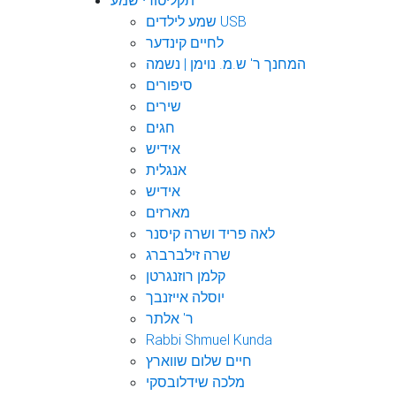
תקליטורי שמע
שמע לילדים USB
לחיים קינדער
המחנך ר' ש.מ. נוימן | נשמה
סיפורים
שירים
חגים
אידיש
אנגלית
אידיש
מארזים
לאה פריד ושרה קיסנר
שרה זילברברג
קלמן רוזנגרטן
יוסלה אייזנבך
ר' אלתר
Rabbi Shmuel Kunda
חיים שלום שווארץ
מלכה שידלובסקי