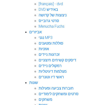
[français] - dvd
DVD באידיש
ניצוצות של קדושה
סרטי גרובייס
Menucha Fuchs
אביזרים
נגני MP3
סוללות ומטענים
אוזניות
זכרונות ניידים
דיסקים קשיחים חיצוניים
רמקולים ניידים
מצלמות דיגיטליות
ראשי דיו וטונרים
שונות
חוברות צביעה ופעילות
סרטים ומשחקים לימודיים
משחקים