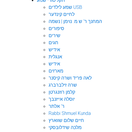
תקליטורי שמע
שמע לילדים USB
לחיים קינדער
המחנך ר' ש.מ. נוימן | נשמה
סיפורים
שירים
חגים
אידיש
אנגלית
אידיש
מארזים
לאה פריד ושרה קיסנר
שרה זילברברג
קלמן רוזנגרטן
יוסלה אייזנבך
ר' אלתר
Rabbi Shmuel Kunda
חיים שלום שווארץ
מלכה שידלובסקי