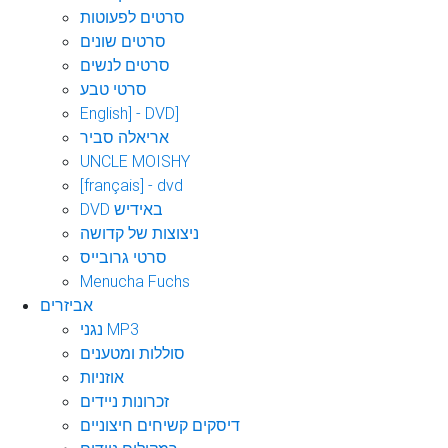
סרטים לפעוטות
סרטים שונים
סרטים לנשים
סרטי טבע
English] - DVD]
אריאלה סביר
UNCLE MOISHY
[français] - dvd
DVD באידיש
ניצוצות של קדושה
סרטי גרובייס
Menucha Fuchs
אביזרים
נגני MP3
סוללות ומטענים
אוזניות
זכרונות ניידים
דיסקים קשיחים חיצוניים