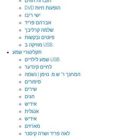
חוברות תווים
DVD הופעות חיות
ישי ריבו
אברהם פריד
שלמה קרליבך
פיוטים ובקשות
מוזיקה ב USB
תקליטורי שמע
שמע לילדים USB
לחיים קינדער
המחנך ר' ש.מ. נוימן | נשמה
סיפורים
שירים
חגים
אידיש
אנגלית
אידיש
מארזים
לאה פריד ושרה קיסנר