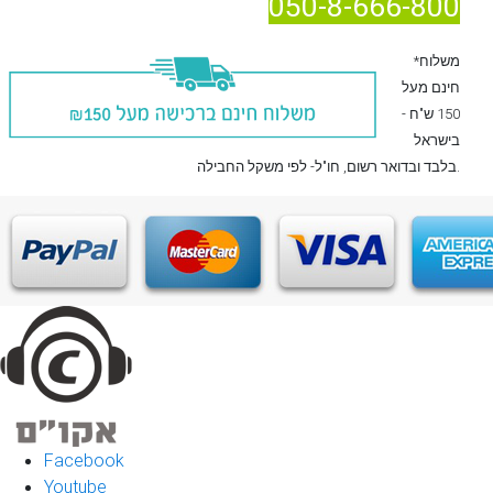
050-8-666-800
*משלוח
חינם מעל
150 ש"ח -
בישראל
, חו"ל- לפי משקל החבילה.
בלבד
ובדואר רשום
Facebook
Youtube