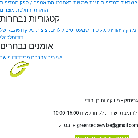
קשר
אודות
מדיניות הגנת פרטיות באתר
כניסת אמנים / ספקים
מדיניות
החזרת והחלפת מוצרים
קטגוריות נבחרות
מוזיקה יהודית
תקליטורי שמע
סרטים לילדים
ניצוצות של קדושה
בגן של
דודו
מלכהלי
אומנים נבחרים
ישי ריבו
אברהם פריד
דודו פישר
גרינטק - מוזיקה ותוכן יהודי
שירות לקוחות א-ה 10:00-16:00
להזמנות ו
greentec.servise@gmail.com
או במייל