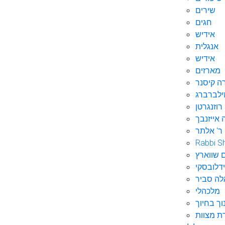
שירים
חגים
אידיש
אנגלית
אידיש
מארזים
ה קיסנר
ילברברג
רוזנגרטן
 אייזנבך
ר' אלתר
Rabbi S
 שווארץ
דלובסקי
לה סביר
מלכהלי
וך בחיוך
ת מצוות