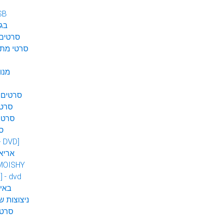
SB
בגן
סרטים 
סרטי מתח
מנו
סרטים 
סרטי
סרטי
ס
 - DVD]
אריא
MOISHY
] - dvd
DVD ב
ניצוצות ש
סרטי