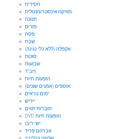
חסידית
מוזיקה אינסטרומנטלית
חנוכה
פורים
פסח
שבת
אקפלה (ללא כלי נגינה)
סוכות
שבועות
חב"ד
הופעות חיות
אוספים (אמנים שונים)
ימים נוראים
יידיש
חוברות תווים
DVD הופעות חיות
ישי ריבו
אברהם פריד
שלמה קרליבך