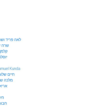
לאה פריד ושר
שרה ז
קלמן 
יוסלה
hmuel Kunda
חיים שלום
מלכה שי
אריא
חינ
חבור