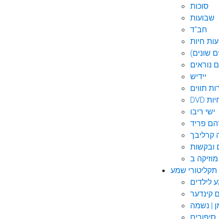
סוכות
שבועות
חב"ד
ות חיות
 שונים)
ם נוראים
יידיש
ות תווים
חיות
ישי ריבו
ם פריד
קרליבך
 ובקשות
תקליטורי שמע
ם קינדער
ן | נשמה
סיפורים