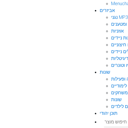
Menuch
אביזרים
גני MP3
ומטענים
אוזניות
ות ניידים
חיצוניים
ם ניידים
גיטליות
 וטונרים
שונות
ופעילות
ימודיים
משחקים
שונות
 לילדים
תוכן יהודי