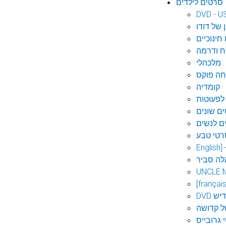
סרטים לילדים
DVD - U
 של דודו
חינוכיים
 ודרמה
מלכהלי
חה פוקס
קומדיה
לפעוטות
ם שונים
ם לנשים
רטי טבע
English]
לה סביר
UNCLE 
[français
אידיש
ל קדושה
 גרובייס