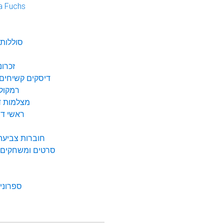
a Fuchs
נ
סוללות 
זכרונ
דיסקים קשיחים 
רמקולי
מצלמות די
ראשי דיו
חוברות צביעה 
סרטים ומשחקים ל
ספרונים