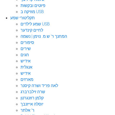
פיוטים ובקשות
מוזיקה ב USB
תקליטורי שמע
שמע לילדים USB
לחיים קינדער
המחנך ר' ש.מ. נוימן | נשמה
סיפורים
שירים
חגים
אידיש
אנגלית
אידיש
מארזים
לאה פריד ושרה קיסנר
שרה זילברברג
קלמן רוזנגרטן
יוסלה אייזנבך
ר' אלתר