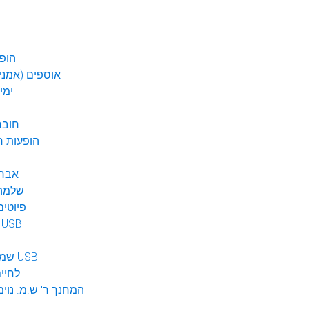
הופע
אוספים (אמנים
ימי
חובר
DVD הופעות 
אברה
שלמה 
פיוטים
מוזיקה ב USB
שמע לילדים USB
לחיי
המחנך ר' ש.מ. נוימ