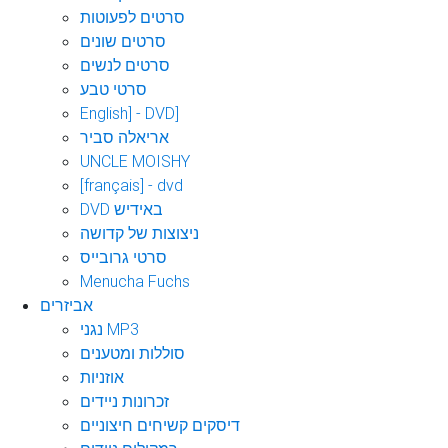
סרטים לפעוטות
סרטים שונים
סרטים לנשים
סרטי טבע
English] - DVD]
אריאלה סביר
UNCLE MOISHY
[français] - dvd
DVD באידיש
ניצוצות של קדושה
סרטי גרובייס
Menucha Fuchs
אביזרים
נגני MP3
סוללות ומטענים
אוזניות
זכרונות ניידים
דיסקים קשיחים חיצוניים