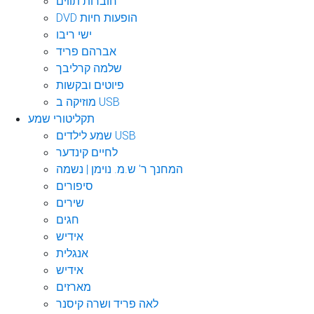
חוברות תווים
DVD הופעות חיות
ישי ריבו
אברהם פריד
שלמה קרליבך
פיוטים ובקשות
מוזיקה ב USB
תקליטורי שמע
שמע לילדים USB
לחיים קינדער
המחנך ר' ש.מ. נוימן | נשמה
סיפורים
שירים
חגים
אידיש
אנגלית
אידיש
מארזים
לאה פריד ושרה קיסנר