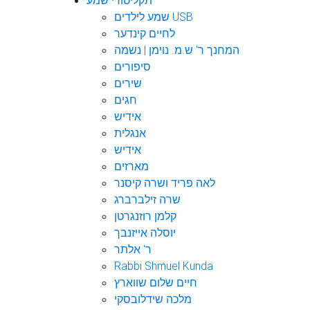
תקליטורי שמע
שמע לילדים USB
לחיים קינדער
המחנך ר' ש.מ. נוימן | נשמה
סיפורים
שירים
חגים
אידיש
אנגלית
אידיש
מארזים
לאה פריד ושרה קיסנר
שרה זילברברג
קלמן רוזנגרטן
יוסלה אייזנבך
ר' אלתר
Rabbi Shmuel Kunda
חיים שלום שווארץ
מלכה שידלובסקי