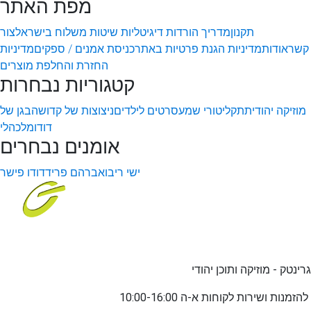
מפת האתר
תקנון
מדריך הורדות דיגיטליות
שיטות משלוח בישראל
צור
קשר
אודות
מדיניות הגנת פרטיות באתר
כניסת אמנים / ספקים
מדיניות
החזרת והחלפת מוצרים
קטגוריות נבחרות
מוזיקה יהודית
תקליטורי שמע
סרטים לילדים
ניצוצות של קדושה
בגן של
דודו
מלכהלי
אומנים נבחרים
ישי ריבו
אברהם פריד
דודו פישר
גרינטק - מוזיקה ותוכן יהודי
שירות לקוחות א-ה 10:00-16:00
להזמנות ו