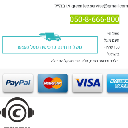
greentec.servise@gmail.com
או במייל
050-8-666-800
*משלוח
חינם מעל
150 ש"ח -
בישראל
, חו"ל- לפי משקל החבילה.
בלבד
ובדואר רשום