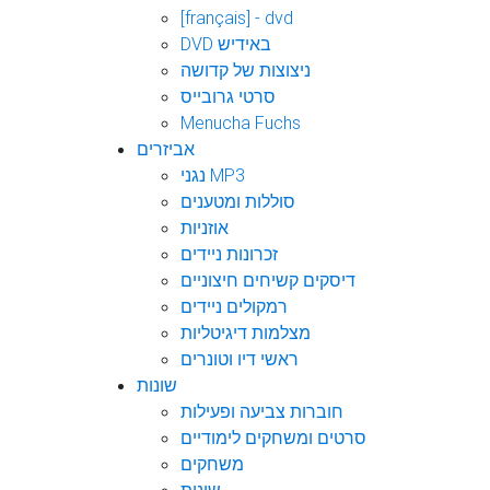
[français] - dvd
DVD באידיש
ניצוצות של קדושה
סרטי גרובייס
Menucha Fuchs
אביזרים
נגני MP3
סוללות ומטענים
אוזניות
זכרונות ניידים
דיסקים קשיחים חיצוניים
רמקולים ניידים
מצלמות דיגיטליות
ראשי דיו וטונרים
שונות
חוברות צביעה ופעילות
סרטים ומשחקים לימודיים
משחקים