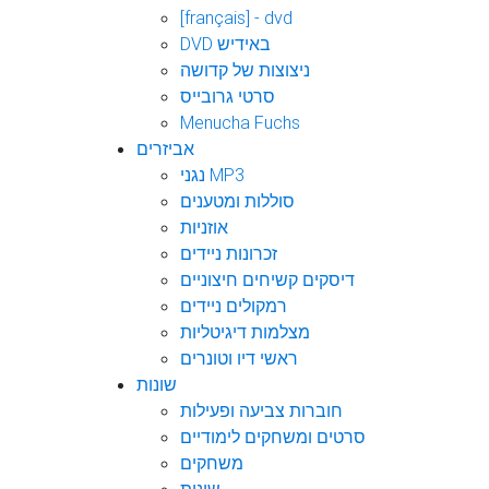
[français] - dvd
DVD באידיש
ניצוצות של קדושה
סרטי גרובייס
Menucha Fuchs
אביזרים
נגני MP3
סוללות ומטענים
אוזניות
זכרונות ניידים
דיסקים קשיחים חיצוניים
רמקולים ניידים
מצלמות דיגיטליות
ראשי דיו וטונרים
שונות
חוברות צביעה ופעילות
סרטים ומשחקים לימודיים
משחקים