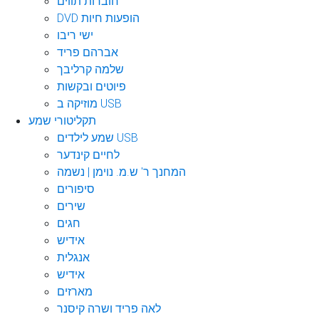
חוברות תווים
DVD הופעות חיות
ישי ריבו
אברהם פריד
שלמה קרליבך
פיוטים ובקשות
מוזיקה ב USB
תקליטורי שמע
שמע לילדים USB
לחיים קינדער
המחנך ר' ש.מ. נוימן | נשמה
סיפורים
שירים
חגים
אידיש
אנגלית
אידיש
מארזים
לאה פריד ושרה קיסנר