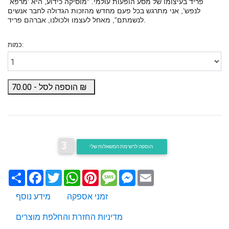
פריד בעיצומו של מסע הופעות עולמי. “מוסיקה כידוע, היא ‘מרפא
לנפש’, אני מתרגש בכל פעם מחדש מהזכות הגדולה לחבר אנשים
לנשמתם”, מאחל לעצמו ולכולנו, אברהם פריד.
כמות:
₪
הוספה לסל -
70.00
3
הוספה לרשימת המשאלות שלי
Email
Messenger
Message
Pinterest
WhatsApp
Twitter
Facebook
שתף
זמני אספקה
מידע נוסף
מדיניות החזרת והחלפת מוצרים