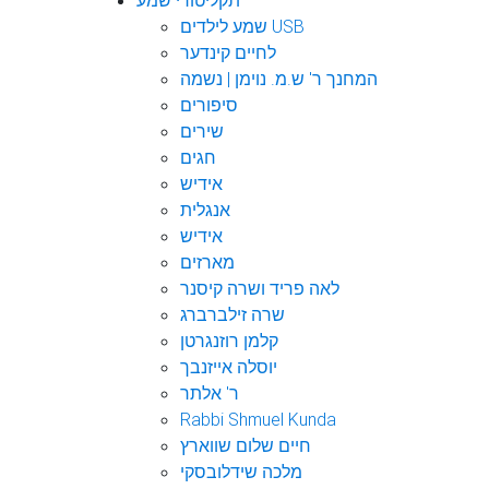
תקליטורי שמע
שמע לילדים USB
לחיים קינדער
המחנך ר' ש.מ. נוימן | נשמה
סיפורים
שירים
חגים
אידיש
אנגלית
אידיש
מארזים
לאה פריד ושרה קיסנר
שרה זילברברג
קלמן רוזנגרטן
יוסלה אייזנבך
ר' אלתר
Rabbi Shmuel Kunda
חיים שלום שווארץ
מלכה שידלובסקי