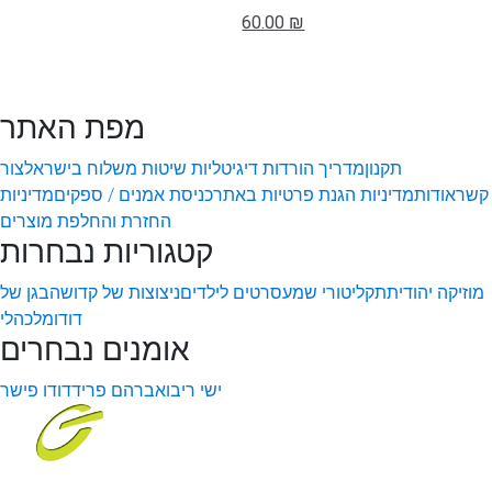
60.00 ₪
מפת האתר
תקנון
מדריך הורדות דיגיטליות
שיטות משלוח בישראל
צור
קשר
אודות
מדיניות הגנת פרטיות באתר
כניסת אמנים / ספקים
מדיניות
החזרת והחלפת מוצרים
קטגוריות נבחרות
מוזיקה יהודית
תקליטורי שמע
סרטים לילדים
ניצוצות של קדושה
בגן של
דודו
מלכהלי
אומנים נבחרים
ישי ריבו
אברהם פריד
דודו פישר