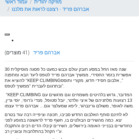
מוזיקה יהודית
עמוד ראשי
אברהם פריד - רצוננו לראות את מלכנו
אברהם פריד
(41 מוצרים)
30 שנה מאז החל במסע חובק עולם וכבש כמעט כל פסגה מוסיקלית
אפשרית בזמר החסידי, ממשיך אברהם פריד לטפס ליעד הבא ומתפנה
להוציא את “KEEP CLIMBING‏”, אלבום חסידי חדש, מקורי ותוסס
ובתרגום לעברית “ממשיך לטפס”.
“KEEP CLIMBING המדובר, גדוש בלהיטים משמחים וגם מרגשים עם
13 רצועות מלחניהם של איצי וולדנר, יובל סטופל, מנדי ג’רופי, יוסי גרין,
משה לאופר, משולם גרינברגר, ליפא שמעלצר וגם… אברהם פריד עצמו.
לא לחינם סוחף האלבום החדש סביבו, תכונה וציפייה רבה עוד בטרם
יצא. כמה מהשירים הבולטים בו, חשף פריד לראשונה במופע לפני
כחודשיים בבנייני האומה בירושלים, השירים קיבלו הדים רבים והתקבלו
ע”י הקהל בהתלהבות ובעניין רב.