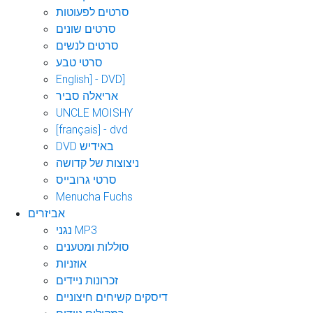
סרטים לפעוטות
סרטים שונים
סרטים לנשים
סרטי טבע
English] - DVD]
אריאלה סביר
UNCLE MOISHY
[français] - dvd
DVD באידיש
ניצוצות של קדושה
סרטי גרובייס
Menucha Fuchs
אביזרים
נגני MP3
סוללות ומטענים
אוזניות
זכרונות ניידים
דיסקים קשיחים חיצוניים