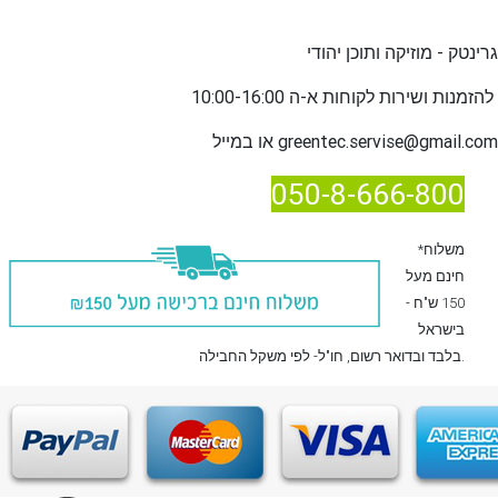
גרינטק - מוזיקה ותוכן יהודי
שירות לקוחות א-ה 10:00-16:00
להזמנות ו
greentec.servise@gmail.com
או במייל
050-8-666-800
*משלוח
חינם מעל
150 ש"ח -
בישראל
, חו"ל- לפי משקל החבילה.
בלבד
ובדואר רשום