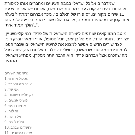
שמדברים אל כל ישראלי בגובה העיניים ומחברים אותו למסורת
וליהדות. כעת זה קורה עם כמה טוב שנפגשנו, אלבום ישראלי חדש עם
11 שירים מקוריים. “סיפורו של האלבום”, נזכר אברהם “מתחיל בעלה
אחד קטן שידע סופות ורעמים, אך גבר על משברי הזמן בידיעה ש’מישהו
הולך תמיד איתי’..”.
מיטב המוזיקאים שותפים ליצירה הישראלית של פריד: רמי קליינשטיין,
ישי ריבו, תומר הדדי, חמוטל בן זאב, יובל סטופל, אודי דמארי וברק רוני.
לצד שירים חדשים אפשר למצוא את להיטיו הישראליים שכבר הפכו
להמנונים: כמה טוב שנפגשנו, וירושלים שבלב. האלבום הזה, שונה מכל
מה שהכרנו אצל אברהם פריד, הוא הרבה יותר מסקרן, מפתיע וישראלי
מתמיד.
שיתוף
רשימת השירים:
1. מסלול מחדש
2. עובר מה שעובר
3. אני שר
4. רק מלים פשוטות
5. פשוט אנשים
6. אחים בנפש
7. זה לזה
8. אל האור
9. שלח לי כח
10. ירושלים שבלב
11. שירת העשבים