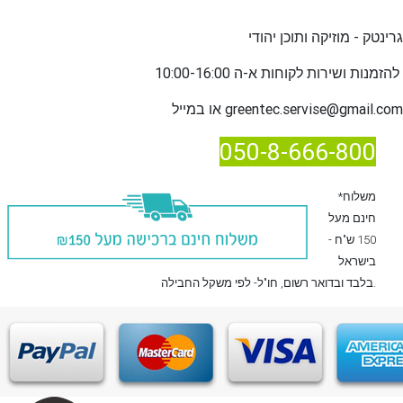
גרינטק - מוזיקה ותוכן יהודי
שירות לקוחות א-ה 10:00-16:00
להזמנות ו
greentec.servise@gmail.com
או במייל
050-8-666-800
*משלוח
חינם מעל
150 ש"ח -
בישראל
, חו"ל- לפי משקל החבילה.
בלבד
ובדואר רשום