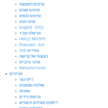
סרטים לפעוטות
סרטים שונים
סרטים לנשים
סרטי טבע
English] - DVD]
אריאלה סביר
UNCLE MOISHY
[français] - dvd
DVD באידיש
ניצוצות של קדושה
סרטי גרובייס
Menucha Fuchs
אביזרים
נגני MP3
סוללות ומטענים
אוזניות
זכרונות ניידים
דיסקים קשיחים חיצוניים