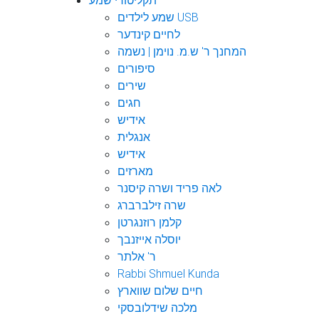
תקליטורי שמע
שמע לילדים USB
לחיים קינדער
המחנך ר' ש.מ. נוימן | נשמה
סיפורים
שירים
חגים
אידיש
אנגלית
אידיש
מארזים
לאה פריד ושרה קיסנר
שרה זילברברג
קלמן רוזנגרטן
יוסלה אייזנבך
ר' אלתר
Rabbi Shmuel Kunda
חיים שלום שווארץ
מלכה שידלובסקי