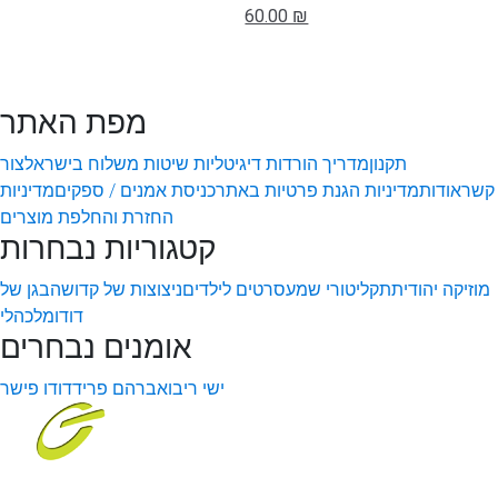
60.00 ₪
מפת האתר
תקנון
מדריך הורדות דיגיטליות
שיטות משלוח בישראל
צור
קשר
אודות
מדיניות הגנת פרטיות באתר
כניסת אמנים / ספקים
מדיניות
החזרת והחלפת מוצרים
קטגוריות נבחרות
מוזיקה יהודית
תקליטורי שמע
סרטים לילדים
ניצוצות של קדושה
בגן של
דודו
מלכהלי
אומנים נבחרים
ישי ריבו
אברהם פריד
דודו פישר