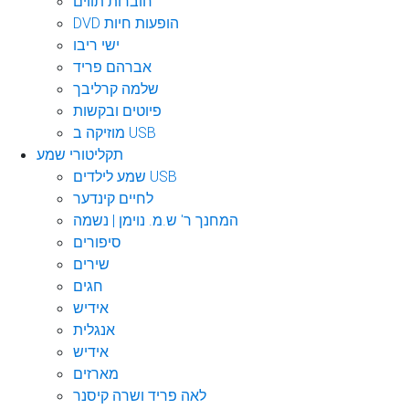
חוברות תווים
DVD הופעות חיות
ישי ריבו
אברהם פריד
שלמה קרליבך
פיוטים ובקשות
מוזיקה ב USB
תקליטורי שמע
שמע לילדים USB
לחיים קינדער
המחנך ר' ש.מ. נוימן | נשמה
סיפורים
שירים
חגים
אידיש
אנגלית
אידיש
מארזים
לאה פריד ושרה קיסנר