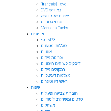
[français] - dvd
DVD באידיש
ניצוצות של קדושה
סרטי גרובייס
Menucha Fuchs
אביזרים
נגני MP3
סוללות ומטענים
אוזניות
זכרונות ניידים
דיסקים קשיחים חיצוניים
רמקולים ניידים
מצלמות דיגיטליות
ראשי דיו וטונרים
שונות
חוברות צביעה ופעילות
סרטים ומשחקים לימודיים
משחקים