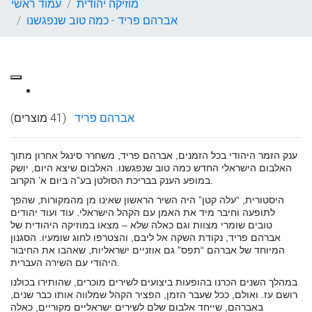
מוזיקה יהודית
עמוד ראשי
אברהם פריד - כמה טוב שנפגשנו
אברהם פריד
(41 מוצרים)
ענק הזמר היהודי בכל הזמנים, אברהם פריד, משחרר סינגל אחרון מתוך
האלבום הישראלי החדש כמה טוב שנפגשנו. האלבום שיצא היום, יושק
במופע הענק בבריכת הסולטן בע”ה ביום א’ הקרוב.
היסטורית, “עלה קטן” היה השיר הראשון שאינו מן מהמקורות, שהפך
לתופעה וחיבר מיד את האמן עם הקהל הישראלי. עוד ועוד יהודים
טובים שומרי מצוות וגם כאלה שלא – מצאו במוזיקה היהודית של
אברהם פריד, נקודת השקה אל ליבם, והצטרפו לחוג שומעיו. הסגנון
המיוחד של אברהם “תפס” גם אוזניים ישראליות, שאהבו את החיבור
היהודי עם השירה העברית.
במהלך השנים הכרנו בהופעות ביצועים לשירים מוכרים, שהותירו בכולנו
רושם עז. ואולם, ככל שעבר הזמן, הפציר הקהל שמלווה אותו כבר שנים,
באברהם, שייחד אלבום שלם לשירים ישראליים מקוריים, כאלה