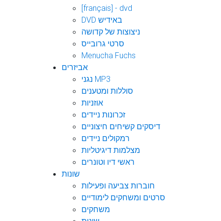
[français] - dvd
DVD באידיש
ניצוצות של קדושה
סרטי גרובייס
Menucha Fuchs
אביזרים
נגני MP3
סוללות ומטענים
אוזניות
זכרונות ניידים
דיסקים קשיחים חיצוניים
רמקולים ניידים
מצלמות דיגיטליות
ראשי דיו וטונרים
שונות
חוברות צביעה ופעילות
סרטים ומשחקים לימודיים
משחקים