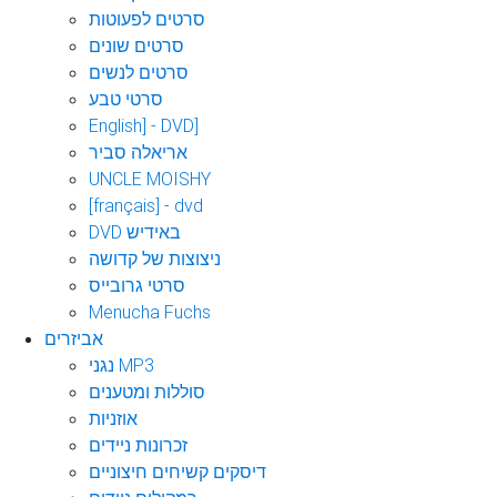
סרטים לפעוטות
סרטים שונים
סרטים לנשים
סרטי טבע
English] - DVD]
אריאלה סביר
UNCLE MOISHY
[français] - dvd
DVD באידיש
ניצוצות של קדושה
סרטי גרובייס
Menucha Fuchs
אביזרים
נגני MP3
סוללות ומטענים
אוזניות
זכרונות ניידים
דיסקים קשיחים חיצוניים