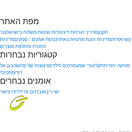
מפת האתר
תקנון
מדריך הורדות דיגיטליות
שיטות משלוח בישראל
צור
קשר
אודות
מדיניות הגנת פרטיות באתר
כניסת אמנים / ספקים
מדיניות
החזרת והחלפת מוצרים
קטגוריות נבחרות
מוזיקה יהודית
תקליטורי שמע
סרטים לילדים
ניצוצות של קדושה
בגן של
דודו
מלכהלי
אומנים נבחרים
ישי ריבו
אברהם פריד
דודו פישר