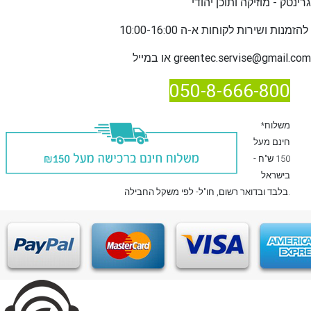
גרינטק - מוזיקה ותוכן יהודי
שירות לקוחות א-ה 10:00-16:00
להזמנות ו
greentec.servise@gmail.com
או במייל
050-8-666-800
*משלוח
חינם מעל
150 ש"ח -
בישראל
, חו"ל- לפי משקל החבילה.
בלבד
ובדואר רשום