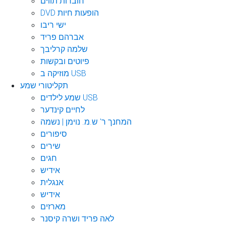
חוברות תווים
DVD הופעות חיות
ישי ריבו
אברהם פריד
שלמה קרליבך
פיוטים ובקשות
מוזיקה ב USB
תקליטורי שמע
שמע לילדים USB
לחיים קינדער
המחנך ר' ש.מ. נוימן | נשמה
סיפורים
שירים
חגים
אידיש
אנגלית
אידיש
מארזים
לאה פריד ושרה קיסנר