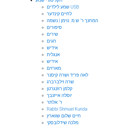
תקליטורי שמע
שמע לילדים USB
לחיים קינדער
המחנך ר' ש.מ. נוימן | נשמה
סיפורים
שירים
חגים
אידיש
אנגלית
אידיש
מארזים
לאה פריד ושרה קיסנר
שרה זילברברג
קלמן רוזנגרטן
יוסלה אייזנבך
ר' אלתר
Rabbi Shmuel Kunda
חיים שלום שווארץ
מלכה שידלובסקי