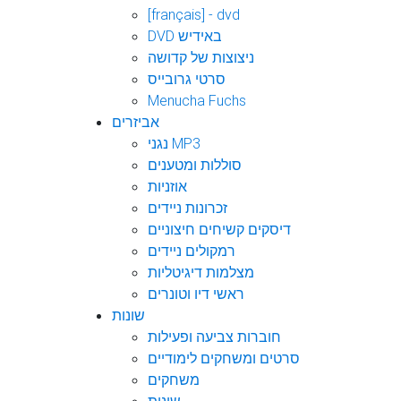
[français] - dvd
DVD באידיש
ניצוצות של קדושה
סרטי גרובייס
Menucha Fuchs
אביזרים
נגני MP3
סוללות ומטענים
אוזניות
זכרונות ניידים
דיסקים קשיחים חיצוניים
רמקולים ניידים
מצלמות דיגיטליות
ראשי דיו וטונרים
שונות
חוברות צביעה ופעילות
סרטים ומשחקים לימודיים
משחקים