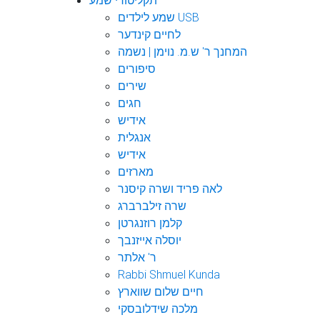
תקליטורי שמע
שמע לילדים USB
לחיים קינדער
המחנך ר' ש.מ. נוימן | נשמה
סיפורים
שירים
חגים
אידיש
אנגלית
אידיש
מארזים
לאה פריד ושרה קיסנר
שרה זילברברג
קלמן רוזנגרטן
יוסלה אייזנבך
ר' אלתר
Rabbi Shmuel Kunda
חיים שלום שווארץ
מלכה שידלובסקי