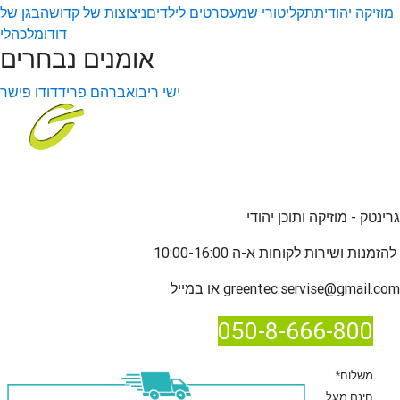
מוזיקה יהודית
תקליטורי שמע
סרטים לילדים
ניצוצות של קדושה
בגן של
דודו
מלכהלי
אומנים נבחרים
ישי ריבו
אברהם פריד
דודו פישר
גרינטק - מוזיקה ותוכן יהודי
שירות לקוחות א-ה 10:00-16:00
להזמנות ו
greentec.servise@gmail.com
או במייל
050-8-666-800
*משלוח
חינם מעל