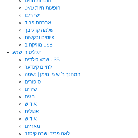
חוברות תווים
DVD הופעות חיות
ישי ריבו
אברהם פריד
שלמה קרליבך
פיוטים ובקשות
מוזיקה ב USB
תקליטורי שמע
שמע לילדים USB
לחיים קינדער
המחנך ר' ש.מ. נוימן | נשמה
סיפורים
שירים
חגים
אידיש
אנגלית
אידיש
מארזים
לאה פריד ושרה קיסנר