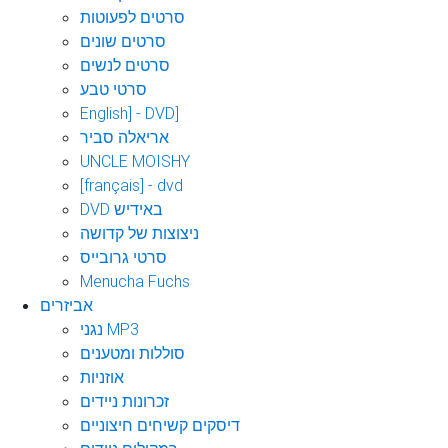
סרטים לפעוטות
סרטים שונים
סרטים לנשים
סרטי טבע
English] - DVD]
אריאלה סביר
UNCLE MOISHY
[français] - dvd
DVD באידיש
ניצוצות של קדושה
סרטי גרובייס
Menucha Fuchs
אביזרים
נגני MP3
סוללות ומטענים
אוזניות
זכרונות ניידים
דיסקים קשיחים חיצוניים