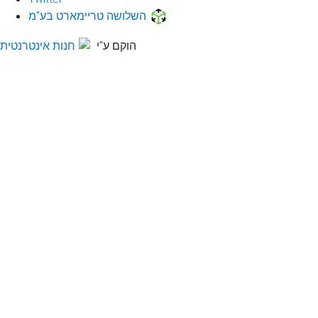
השלושה טריימארט בע"מ
הוקם ע"י
חנות אינטרנטית