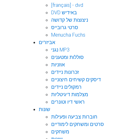
[français] - dvd
DVD באידיש
ניצוצות של קדושה
סרטי גרובייס
Menucha Fuchs
אביזרים
נגני MP3
סוללות ומטענים
אוזניות
זכרונות ניידים
דיסקים קשיחים חיצוניים
רמקולים ניידים
מצלמות דיגיטליות
ראשי דיו וטונרים
שונות
חוברות צביעה ופעילות
סרטים ומשחקים לימודיים
משחקים