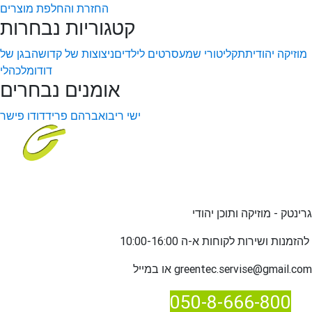
החזרת והחלפת מוצרים
קטגוריות נבחרות
מוזיקה יהודית
תקליטורי שמע
סרטים לילדים
ניצוצות של קדושה
בגן של
דודו
מלכהלי
אומנים נבחרים
ישי ריבו
אברהם פריד
דודו פישר
גרינטק - מוזיקה ותוכן יהודי
שירות לקוחות א-ה 10:00-16:00
להזמנות ו
greentec.servise@gmail.com
או במייל
050-8-666-800