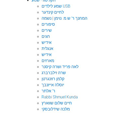
תקליטורי שמע
שמע לילדים USB
לחיים קינדער
המחנך ר' ש.מ. נוימן | נשמה
סיפורים
שירים
חגים
אידיש
אנגלית
אידיש
מארזים
לאה פריד ושרה קיסנר
שרה זילברברג
קלמן רוזנגרטן
יוסלה אייזנבך
ר' אלתר
Rabbi Shmuel Kunda
חיים שלום שווארץ
מלכה שידלובסקי