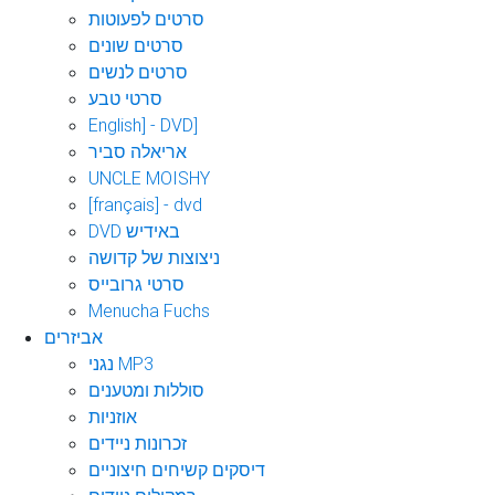
סרטים לפעוטות
סרטים שונים
סרטים לנשים
סרטי טבע
English] - DVD]
אריאלה סביר
UNCLE MOISHY
[français] - dvd
DVD באידיש
ניצוצות של קדושה
סרטי גרובייס
Menucha Fuchs
אביזרים
נגני MP3
סוללות ומטענים
אוזניות
זכרונות ניידים
דיסקים קשיחים חיצוניים