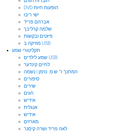
חוברות תווים
DVD הופעות חיות
ישי ריבו
אברהם פריד
שלמה קרליבך
פיוטים ובקשות
מוזיקה ב USB
תקליטורי שמע
שמע לילדים USB
לחיים קינדער
המחנך ר' ש.מ. נוימן | נשמה
סיפורים
שירים
חגים
אידיש
אנגלית
אידיש
מארזים
לאה פריד ושרה קיסנר