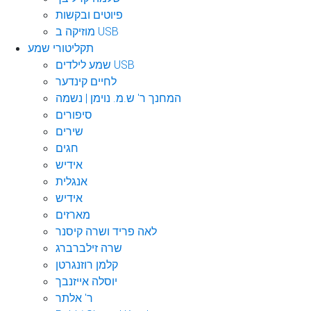
פיוטים ובקשות
מוזיקה ב USB
תקליטורי שמע
שמע לילדים USB
לחיים קינדער
המחנך ר' ש.מ. נוימן | נשמה
סיפורים
שירים
חגים
אידיש
אנגלית
אידיש
מארזים
לאה פריד ושרה קיסנר
שרה זילברברג
קלמן רוזנגרטן
יוסלה אייזנבך
ר' אלתר