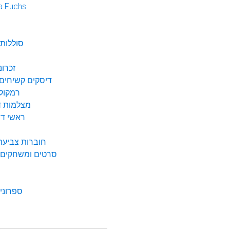
a Fuchs
נ
סוללות 
זכרונ
דיסקים קשיחים 
רמקולי
מצלמות די
ראשי דיו
חוברות צביעה 
סרטים ומשחקים ל
ספרונים