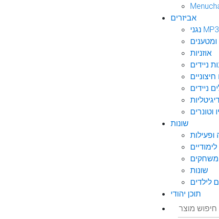
Menuch
אביזרים
גני MP3
ומטענים
אוזניות
ות ניידים
חיצוניים
ם ניידים
גיטליות
 וטונרים
שונות
ופעילות
ימודיים
משחקים
שונות
 לילדים
תוכן יהודי