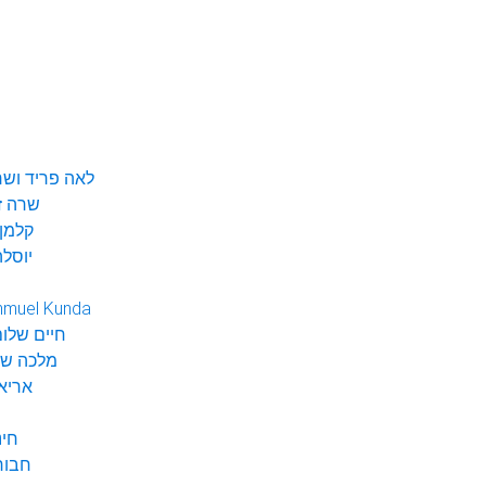
לאה פריד ושר
שרה ז
קלמן 
יוסלה
hmuel Kunda
חיים שלום
מלכה שי
אריא
חינ
חבור