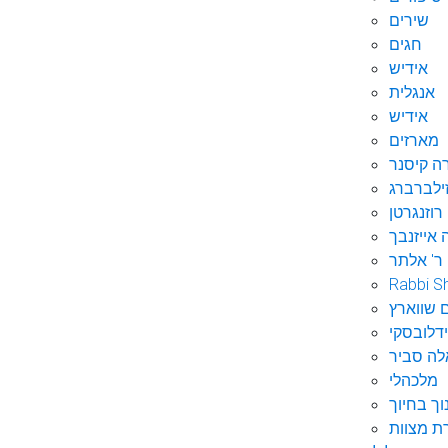
שירים
חגים
אידיש
אנגלית
אידיש
מארזים
ה קיסנר
ילברברג
רוזנגרטן
 אייזנבך
ר' אלתר
Rabbi S
 שווארץ
דלובסקי
לה סביר
מלכהלי
וך בחיוך
ת מצוות