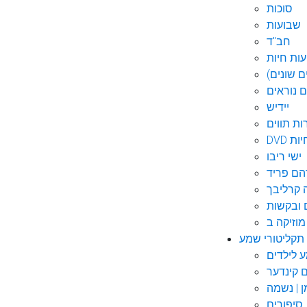
סוכות
שבועות
חב"ד
ות חיות
 שונים)
ם נוראים
יידיש
ות תווים
חיות
ישי ריבו
ם פריד
קרליבך
 ובקשות
תקליטורי שמע
ם קינדער
ן | נשמה
סיפורים