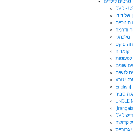
סרטים לילדים
DVD - U
 של דודו
חינוכיים
 ודרמה
מלכהלי
חה פוקס
קומדיה
לפעוטות
ם שונים
ם לנשים
רטי טבע
English]
לה סביר
UNCLE 
[français
אידיש
ל קדושה
 גרובייס