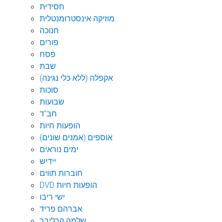
חסידית
מוזיקה אינסטרומנטלית
חנוכה
פורים
פסח
שבת
אקפלה (ללא כלי נגינה)
סוכות
שבועות
חב"ד
הופעות חיות
אוספים (אמנים שונים)
ימים נוראים
יידיש
חוברות תווים
DVD הופעות חיות
ישי ריבו
אברהם פריד
שלמה קרליבך