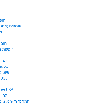
הופע
אוספים (אמנים
ימי
חובר
DVD הופעות 
אברה
שלמה 
פיוטים
מוזיקה ב USB
שמע לילדים USB
לחיי
המחנך ר' ש.מ. נוימ