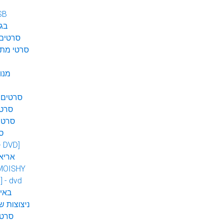
SB
בגן
סרטים 
סרטי מתח
מנו
סרטים 
סרטי
סרטי
ס
 - DVD]
אריא
MOISHY
] - dvd
DVD ב
ניצוצות ש
סרטי