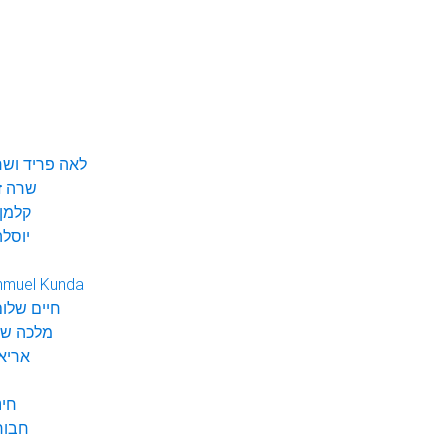
לאה פריד ושר
שרה ז
קלמן 
יוסלה
hmuel Kunda
חיים שלום
מלכה שי
אריא
חינ
חבור