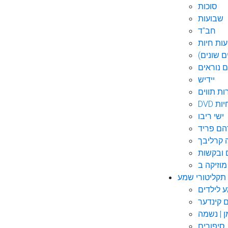
סוכות
שבועות
חב"ד
ות חיות
 שונים)
ם נוראים
יידיש
ות תווים
חיות
ישי ריבו
ם פריד
קרליבך
 ובקשות
תקליטורי שמע
ם קינדער
ן | נשמה
סיפורים