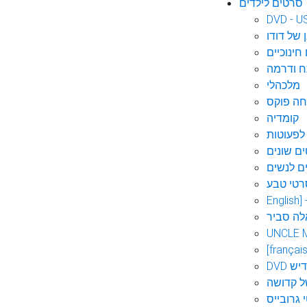
סרטים לילדים
DVD - U
 של דודו
חינוכיים
 ודרמה
מלכהלי
חה פוקס
קומדיה
לפעוטות
ם שונים
ם לנשים
רטי טבע
English]
לה סביר
UNCLE 
[français
אידיש
ל קדושה
 גרובייס