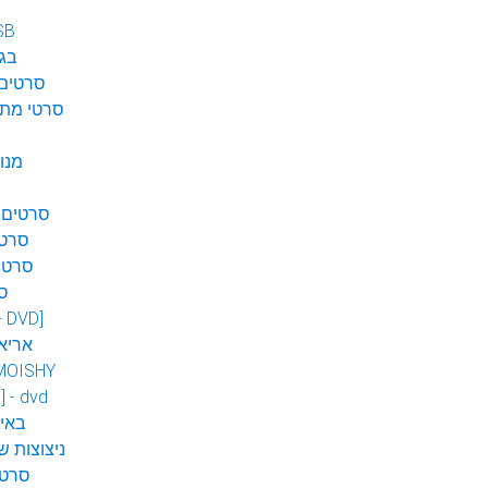
SB
בגן
סרטים 
סרטי מתח
מנו
סרטים 
סרטי
סרטי
ס
 - DVD]
אריא
MOISHY
] - dvd
DVD ב
ניצוצות ש
סרטי