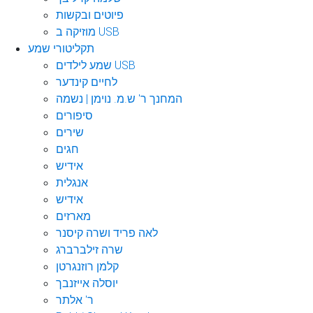
פיוטים ובקשות
מוזיקה ב USB
תקליטורי שמע
שמע לילדים USB
לחיים קינדער
המחנך ר' ש.מ. נוימן | נשמה
סיפורים
שירים
חגים
אידיש
אנגלית
אידיש
מארזים
לאה פריד ושרה קיסנר
שרה זילברברג
קלמן רוזנגרטן
יוסלה אייזנבך
ר' אלתר