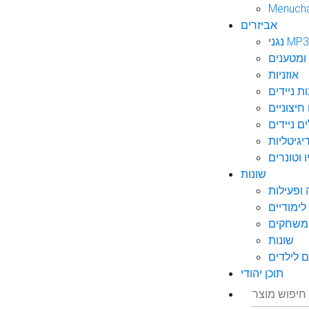
Menuch
אביזרים
גני MP3
ומטענים
אוזניות
ות ניידים
חיצוניים
ם ניידים
גיטליות
 וטונרים
שונות
ופעילות
ימודיים
משחקים
שונות
 לילדים
תוכן יהודי