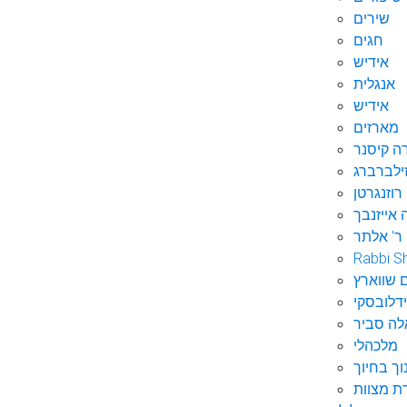
שירים
חגים
אידיש
אנגלית
אידיש
מארזים
ה קיסנר
ילברברג
רוזנגרטן
 אייזנבך
ר' אלתר
Rabbi S
 שווארץ
דלובסקי
לה סביר
מלכהלי
וך בחיוך
ת מצוות