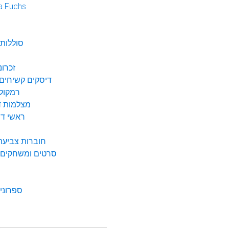
a Fuchs
נ
סוללות 
זכרונ
דיסקים קשיחים 
רמקולי
מצלמות די
ראשי דיו
חוברות צביעה 
סרטים ומשחקים ל
ספרונים