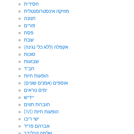
חסידית
מוזיקה אינסטרומנטלית
חנוכה
פורים
פסח
שבת
אקפלה (ללא כלי נגינה)
סוכות
שבועות
חב"ד
הופעות חיות
אוספים (אמנים שונים)
ימים נוראים
יידיש
חוברות תווים
DVD הופעות חיות
ישי ריבו
אברהם פריד
שלמה קרליבך