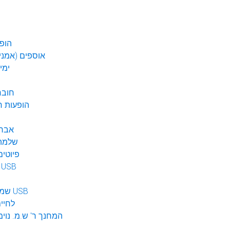
הופע
אוספים (אמנים
ימי
חובר
DVD הופעות 
אברה
שלמה 
פיוטים
מוזיקה ב USB
שמע לילדים USB
לחיי
המחנך ר' ש.מ. נוימ