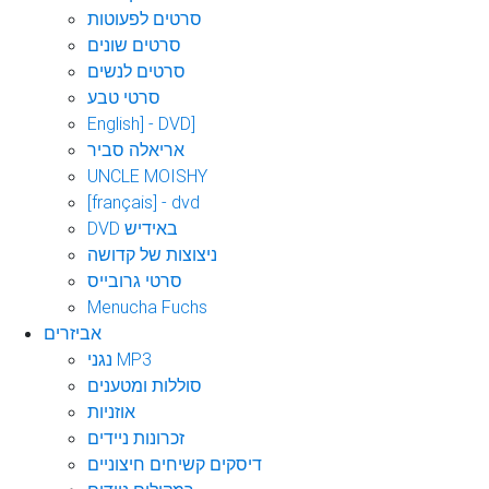
סרטים לפעוטות
סרטים שונים
סרטים לנשים
סרטי טבע
English] - DVD]
אריאלה סביר
UNCLE MOISHY
[français] - dvd
DVD באידיש
ניצוצות של קדושה
סרטי גרובייס
Menucha Fuchs
אביזרים
נגני MP3
סוללות ומטענים
אוזניות
זכרונות ניידים
דיסקים קשיחים חיצוניים