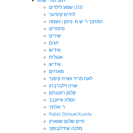
תקליטורי שמע
שמע לילדים USB
לחיים קינדער
המחנך ר' ש.מ. נוימן | נשמה
סיפורים
שירים
חגים
אידיש
אנגלית
אידיש
מארזים
לאה פריד ושרה קיסנר
שרה זילברברג
קלמן רוזנגרטן
יוסלה אייזנבך
ר' אלתר
Rabbi Shmuel Kunda
חיים שלום שווארץ
מלכה שידלובסקי