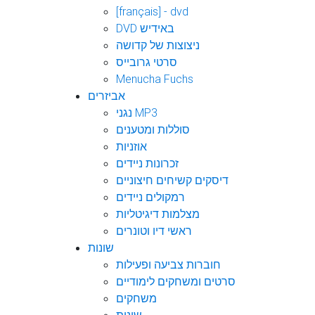
[français] - dvd
DVD באידיש
ניצוצות של קדושה
סרטי גרובייס
Menucha Fuchs
אביזרים
נגני MP3
סוללות ומטענים
אוזניות
זכרונות ניידים
דיסקים קשיחים חיצוניים
רמקולים ניידים
מצלמות דיגיטליות
ראשי דיו וטונרים
שונות
חוברות צביעה ופעילות
סרטים ומשחקים לימודיים
משחקים