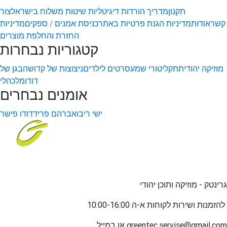
תקנון
מדריך הורדות דיגיטליות
שיטות משלוח בישראל
צור
קשר
אודות
מדיניות הגנת פרטיות באתר
כניסת אמנים / ספקים
מדיניות
החזרת והחלפת מוצרים
קטגוריות נבחרות
מוזיקה יהודית
תקליטורי שמע
סרטים לילדים
ניצוצות של קדושה
בגן של
דודו
מלכהלי
אומנים נבחרים
ישי ריבו
אברהם פריד
דודו פישר
גרינטק - מוזיקה ותוכן יהודי
שירות לקוחות א-ה 10:00-16:00
להזמנות ו
greentec.servise@gmail.com
או במייל