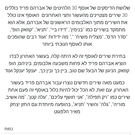
שלושת הדיסקים של אוסף 30 הלהיטים של אברהם פריד כוללים
30 שירים מצטיינים מהעשור וחצי האחרונים. האוסף אינו כולל
את השירים מתוך האלבומים הראשונים של אברהם, אלא הוא
מתמקד בשירים כמו "בנימין", "דידו ביי", "תניא", "קוזאק הופ",
"סדר הדס", "מצליח משיח" "," מה ידידות "ועוד רבים שהופכים
אותו לאוסף הנוכחי ביותר.
בחירת שירים לאוסף זה לא היתה קלה, בעשור האחרון לבדו
הוציא אברהם פריד לא פחות משבעה אלבומים, ביניהם; הופ
קוזאק, הניגון של הבעל שם טוב, ביין כך ובין כך, יענקל יענקל ועוד.
כמעט מאה שירים חדשים נוצרו עבור אברהם פריד בעשור
האחרון, עם זאת, לא הכל יכול להיות כלול באוסף זה פעם אחת.
שירים כמו "רק תפילה", "אני חושף עליכם", "עלה קטן", "מה אשיב,
מוריה", "גלה" והשיר "תניא", בהופעה מיוחדת עם החזן יצחק
מאיר הלפגוט.
כמות: