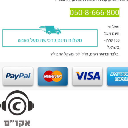
050-8-666-800
*משלוח
חינם מעל
150 ש"ח -
בישראל
, חו"ל- לפי משקל החבילה.
בלבד
ובדואר רשום