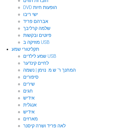
חוברות תווים
DVD הופעות חיות
ישי ריבו
אברהם פריד
שלמה קרליבך
פיוטים ובקשות
מוזיקה ב USB
תקליטורי שמע
שמע לילדים USB
לחיים קינדער
המחנך ר' ש.מ. נוימן | נשמה
סיפורים
שירים
חגים
אידיש
אנגלית
אידיש
מארזים
לאה פריד ושרה קיסנר