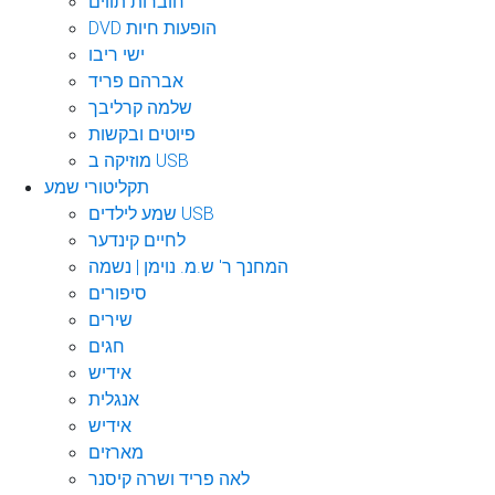
חוברות תווים
DVD הופעות חיות
ישי ריבו
אברהם פריד
שלמה קרליבך
פיוטים ובקשות
מוזיקה ב USB
תקליטורי שמע
שמע לילדים USB
לחיים קינדער
המחנך ר' ש.מ. נוימן | נשמה
סיפורים
שירים
חגים
אידיש
אנגלית
אידיש
מארזים
לאה פריד ושרה קיסנר