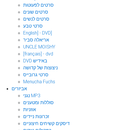
סרטים לפעוטות
סרטים שונים
סרטים לנשים
סרטי טבע
English] - DVD]
אריאלה סביר
UNCLE MOISHY
[français] - dvd
DVD באידיש
ניצוצות של קדושה
סרטי גרובייס
Menucha Fuchs
אביזרים
נגני MP3
סוללות ומטענים
אוזניות
זכרונות ניידים
דיסקים קשיחים חיצוניים