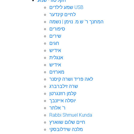
תקליטורי שמע
שמע לילדים USB
לחיים קינדער
המחנך ר' ש.מ. נוימן | נשמה
סיפורים
שירים
חגים
אידיש
אנגלית
אידיש
מארזים
לאה פריד ושרה קיסנר
שרה זילברברג
קלמן רוזנגרטן
יוסלה אייזנבך
ר' אלתר
Rabbi Shmuel Kunda
חיים שלום שווארץ
מלכה שידלובסקי