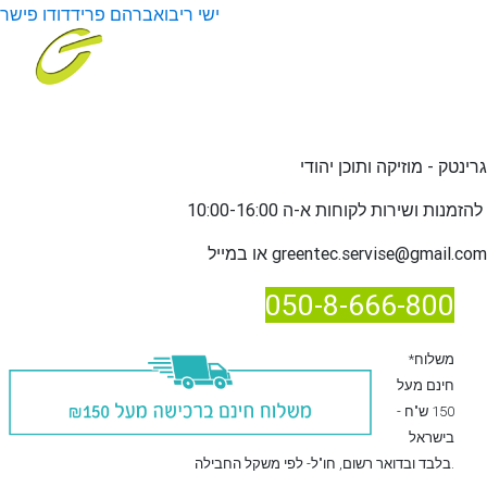
ישי ריבו
אברהם פריד
דודו פישר
גרינטק - מוזיקה ותוכן יהודי
שירות לקוחות א-ה 10:00-16:00
להזמנות ו
greentec.servise@gmail.com
או במייל
050-8-666-800
*משלוח
חינם מעל
150 ש"ח -
בישראל
, חו"ל- לפי משקל החבילה.
בלבד
ובדואר רשום