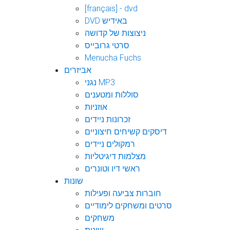
[français] - dvd
DVD באידיש
ניצוצות של קדושה
סרטי גרובייס
Menucha Fuchs
אביזרים
נגני MP3
סוללות ומטענים
אוזניות
זכרונות ניידים
דיסקים קשיחים חיצוניים
רמקולים ניידים
מצלמות דיגיטליות
ראשי דיו וטונרים
שונות
חוברות צביעה ופעילות
סרטים ומשחקים לימודיים
משחקים