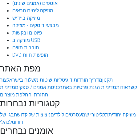
אוספים (אמנים שונים)
מוזיקה לימים נוראים
מוזיקה ביידיש
מבצעי דיסקים - מוזיקה
פיוטים ובקשות
מוזיקה ב USB
חוברות תווים
DVD הופעות חיות
מפת האתר
תקנון
מדריך הורדות דיגיטליות
שיטות משלוח בישראל
צור
קשר
אודות
מדיניות הגנת פרטיות באתר
כניסת אמנים / ספקים
מדיניות
החזרת והחלפת מוצרים
קטגוריות נבחרות
מוזיקה יהודית
תקליטורי שמע
סרטים לילדים
ניצוצות של קדושה
בגן של
דודו
מלכהלי
אומנים נבחרים