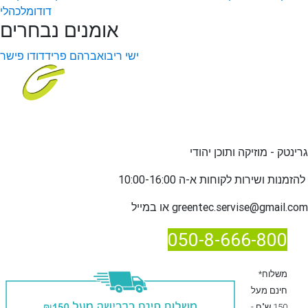
דודו
מלכהלי
אומנים נבחרים
ישי ריבו
אברהם פריד
דודו פישר
גרינטק - מוזיקה ותוכן יהודי
שירות לקוחות א-ה 10:00-16:00
להזמנות ו
greentec.servise@gmail.com
או במייל
050-8-666-800
*משלוח
חינם מעל
150 ש"ח -