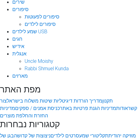
שירים
סיפורים
סיפורים לפעוטות
סיפורים לילדים
שמע לילדים USB
חגים
אידיש
אנגלית
Uncle Moishy
Rabbi Shmuel Kunda
מארזים
מפת האתר
תקנון
מדריך הורדות דיגיטליות
שיטות משלוח בישראל
צור
קשר
אודות
מדיניות הגנת פרטיות באתר
כניסת אמנים / ספקים
מדיניות
החזרת והחלפת מוצרים
קטגוריות נבחרות
מוזיקה יהודית
תקליטורי שמע
סרטים לילדים
ניצוצות של קדושה
בגן של