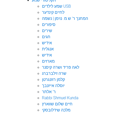
תקליטורי שמע
שמע לילדים USB
לחיים קינדער
המחנך ר' ש.מ. נוימן | נשמה
סיפורים
שירים
חגים
אידיש
אנגלית
אידיש
מארזים
לאה פריד ושרה קיסנר
שרה זילברברג
קלמן רוזנגרטן
יוסלה אייזנבך
ר' אלתר
Rabbi Shmuel Kunda
חיים שלום שווארץ
מלכה שידלובסקי