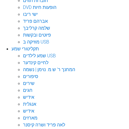
חוברות תווים
DVD הופעות חיות
ישי ריבו
אברהם פריד
שלמה קרליבך
פיוטים ובקשות
מוזיקה ב USB
תקליטורי שמע
שמע לילדים USB
לחיים קינדער
המחנך ר' ש.מ. נוימן | נשמה
סיפורים
שירים
חגים
אידיש
אנגלית
אידיש
מארזים
לאה פריד ושרה קיסנר