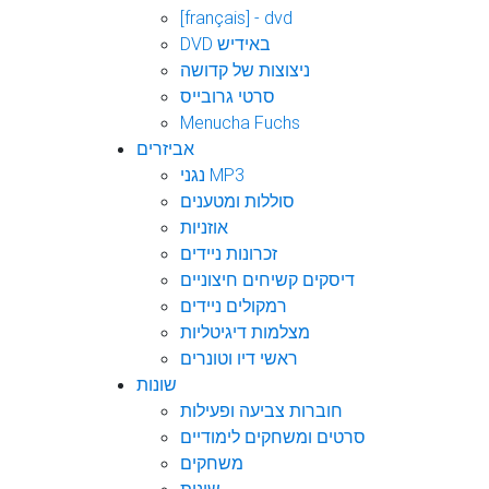
[français] - dvd
DVD באידיש
ניצוצות של קדושה
סרטי גרובייס
Menucha Fuchs
אביזרים
נגני MP3
סוללות ומטענים
אוזניות
זכרונות ניידים
דיסקים קשיחים חיצוניים
רמקולים ניידים
מצלמות דיגיטליות
ראשי דיו וטונרים
שונות
חוברות צביעה ופעילות
סרטים ומשחקים לימודיים
משחקים