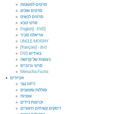
סרטים לפעוטות
סרטים שונים
סרטים לנשים
סרטי טבע
English] - DVD]
אריאלה סביר
UNCLE MOISHY
[français] - dvd
DVD באידיש
ניצוצות של קדושה
סרטי גרובייס
Menucha Fuchs
אביזרים
נגני MP3
סוללות ומטענים
אוזניות
זכרונות ניידים
דיסקים קשיחים חיצוניים