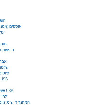
הופע
אוספים (אמנים
ימי
חובר
DVD הופעות 
אברה
שלמה 
פיוטים
מוזיקה ב USB
שמע לילדים USB
לחיי
המחנך ר' ש.מ. נוימ