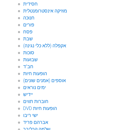
חסידית
מוזיקה אינסטרומנטלית
חנוכה
פורים
פסח
שבת
אקפלה (ללא כלי נגינה)
סוכות
שבועות
חב"ד
הופעות חיות
אוספים (אמנים שונים)
ימים נוראים
יידיש
חוברות תווים
DVD הופעות חיות
ישי ריבו
אברהם פריד
שלמה קרליבך