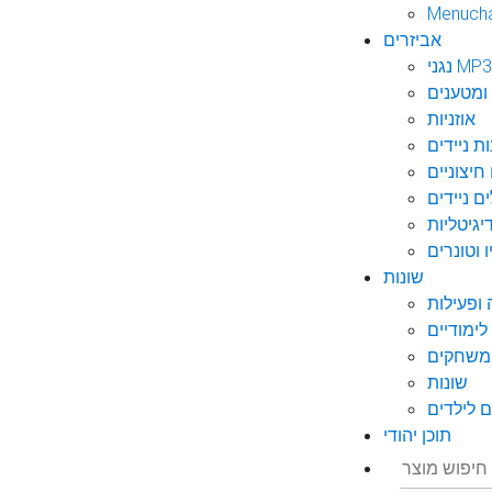
Menuch
אביזרים
גני MP3
ומטענים
אוזניות
ות ניידים
חיצוניים
ם ניידים
גיטליות
 וטונרים
שונות
ופעילות
ימודיים
משחקים
שונות
 לילדים
תוכן יהודי