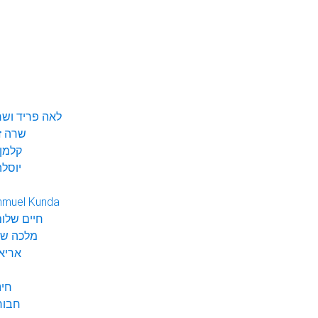
לאה פריד ושר
שרה ז
קלמן 
יוסלה
hmuel Kunda
חיים שלום
מלכה שי
אריא
חינ
חבור