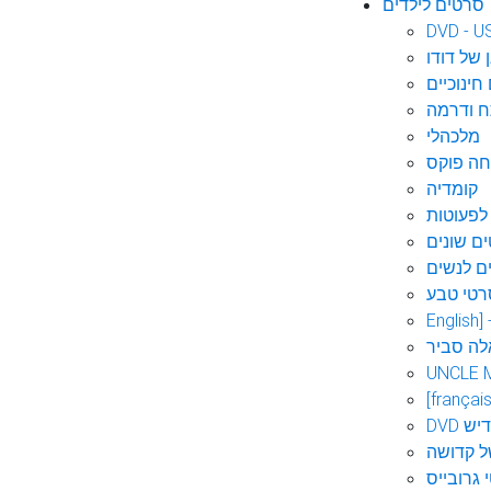
סרטים לילדים
DVD - U
 של דודו
חינוכיים
 ודרמה
מלכהלי
חה פוקס
קומדיה
לפעוטות
ם שונים
ם לנשים
רטי טבע
English]
לה סביר
UNCLE 
[français
אידיש
ל קדושה
 גרובייס