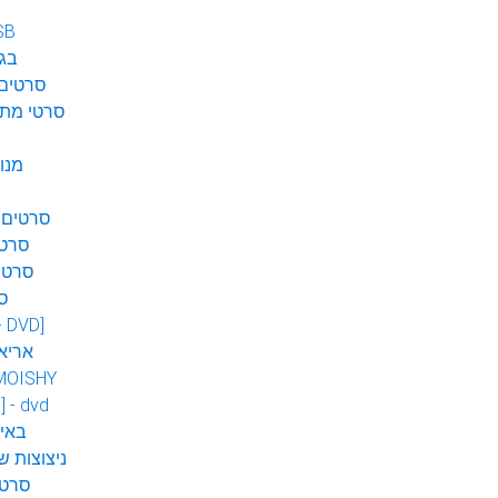
SB
בגן
סרטים 
סרטי מתח
מנו
סרטים 
סרטי
סרטי
ס
 - DVD]
אריא
MOISHY
] - dvd
DVD ב
ניצוצות ש
סרטי