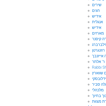
שירים
חגים
אידיש
אנגלית
אידיש
מארזים
ה קיסנר
ילברברג
רוזנגרטן
 אייזנבך
ר' אלתר
Rabbi S
 שווארץ
דלובסקי
לה סביר
מלכהלי
וך בחיוך
ת מצוות