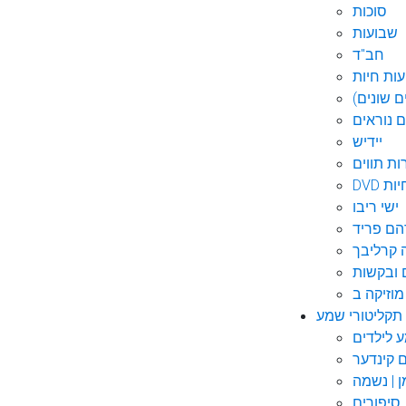
סוכות
שבועות
חב"ד
ות חיות
 שונים)
ם נוראים
יידיש
ות תווים
חיות
ישי ריבו
ם פריד
קרליבך
 ובקשות
תקליטורי שמע
ם קינדער
ן | נשמה
סיפורים