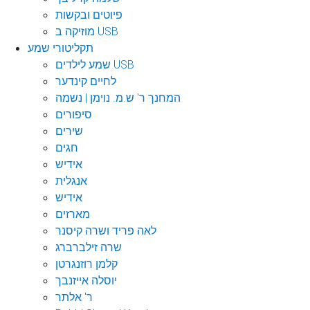
פיוטים ובקשות
מוזיקה ב USB
תקליטורי שמע
שמע לילדים USB
לחיים קינדער
המחנך ר' ש.מ. נוימן | נשמה
סיפורים
שירים
חגים
אידיש
אנגלית
אידיש
מארזים
לאה פריד ושרה קיסנר
שרה זילברברג
קלמן רוזנגרטן
יוסלה אייזנבך
ר' אלתר