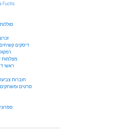
a Fuchs
נ
סוללות 
זכרונ
דיסקים קשיחים 
רמקולי
מצלמות די
ראשי דיו
חוברות צביעה 
סרטים ומשחקים ל
ספרונים