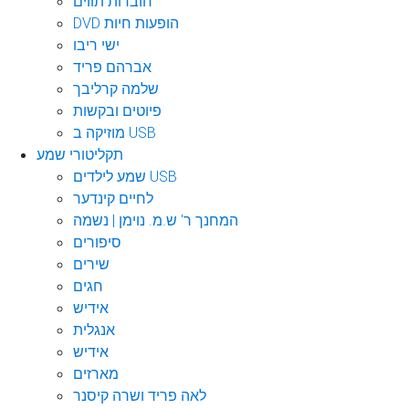
חוברות תווים
DVD הופעות חיות
ישי ריבו
אברהם פריד
שלמה קרליבך
פיוטים ובקשות
מוזיקה ב USB
תקליטורי שמע
שמע לילדים USB
לחיים קינדער
המחנך ר' ש.מ. נוימן | נשמה
סיפורים
שירים
חגים
אידיש
אנגלית
אידיש
מארזים
לאה פריד ושרה קיסנר