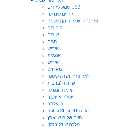
תקליטורי שמע
שמע לילדים USB
לחיים קינדער
המחנך ר' ש.מ. נוימן | נשמה
סיפורים
שירים
חגים
אידיש
אנגלית
אידיש
מארזים
לאה פריד ושרה קיסנר
שרה זילברברג
קלמן רוזנגרטן
יוסלה אייזנבך
ר' אלתר
Rabbi Shmuel Kunda
חיים שלום שווארץ
מלכה שידלובסקי