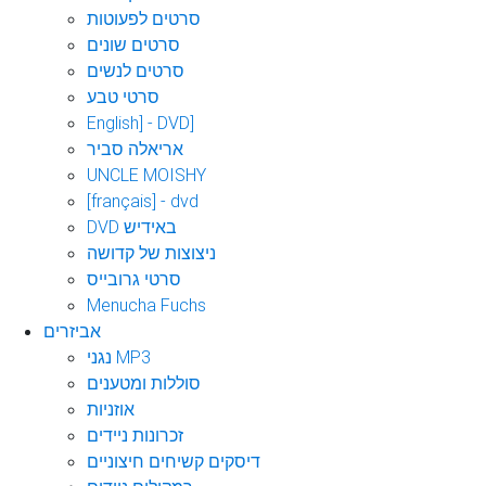
סרטים לפעוטות
סרטים שונים
סרטים לנשים
סרטי טבע
English] - DVD]
אריאלה סביר
UNCLE MOISHY
[français] - dvd
DVD באידיש
ניצוצות של קדושה
סרטי גרובייס
Menucha Fuchs
אביזרים
נגני MP3
סוללות ומטענים
אוזניות
זכרונות ניידים
דיסקים קשיחים חיצוניים