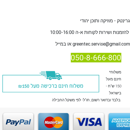
גרינטק - מוזיקה ותוכן יהודי
שירות לקוחות א-ה 10:00-16:00
להזמנות ו
greentec.servise@gmail.com
או במייל
050-8-666-800
*משלוח
חינם מעל
150 ש"ח -
בישראל
, חו"ל- לפי משקל החבילה.
בלבד
ובדואר רשום