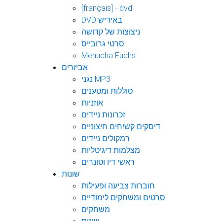
[français] - dvd
DVD באידיש
ניצוצות של קדושה
סרטי גרובייס
Menucha Fuchs
אביזרים
נגני MP3
סוללות ומטענים
אוזניות
זכרונות ניידים
דיסקים קשיחים חיצוניים
רמקולים ניידים
מצלמות דיגיטליות
ראשי דיו וטונרים
שונות
חוברות צביעה ופעילות
סרטים ומשחקים לימודיים
משחקים