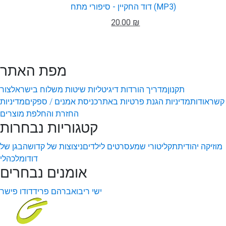
דוד החקיין - סיפורי מתח (MP3)
20.00 ₪
מפת האתר
תקנון
מדריך הורדות דיגיטליות
שיטות משלוח בישראל
צור
קשר
אודות
מדיניות הגנת פרטיות באתר
כניסת אמנים / ספקים
מדיניות
החזרת והחלפת מוצרים
קטגוריות נבחרות
מוזיקה יהודית
תקליטורי שמע
סרטים לילדים
ניצוצות של קדושה
בגן של
דודו
מלכהלי
אומנים נבחרים
ישי ריבו
אברהם פריד
דודו פישר