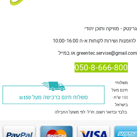
גרינטק - מוזיקה ותוכן יהודי
שירות לקוחות א-ה 10:00-16:00
להזמנות ו
greentec.servise@gmail.com
או במייל
050-8-666-800
*משלוח
חינם מעל
150 ש"ח -
בישראל
, חו"ל- לפי משקל החבילה.
בלבד
ובדואר רשום