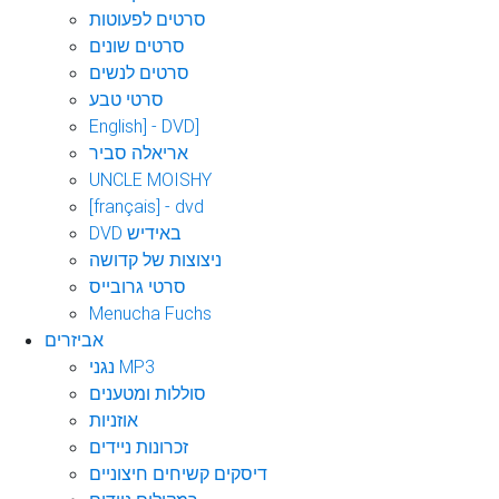
סרטים לפעוטות
סרטים שונים
סרטים לנשים
סרטי טבע
English] - DVD]
אריאלה סביר
UNCLE MOISHY
[français] - dvd
DVD באידיש
ניצוצות של קדושה
סרטי גרובייס
Menucha Fuchs
אביזרים
נגני MP3
סוללות ומטענים
אוזניות
זכרונות ניידים
דיסקים קשיחים חיצוניים