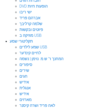
חוברות תווים
DVD הופעות חיות
ישי ריבו
אברהם פריד
שלמה קרליבך
פיוטים ובקשות
מוזיקה ב USB
תקליטורי שמע
שמע לילדים USB
לחיים קינדער
המחנך ר' ש.מ. נוימן | נשמה
סיפורים
שירים
חגים
אידיש
אנגלית
אידיש
מארזים
לאה פריד ושרה קיסנר