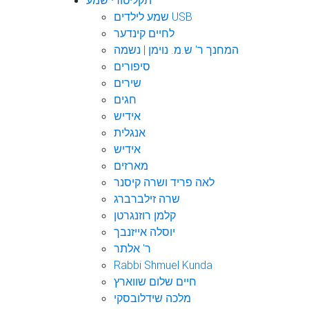
תקליטורי שמע
שמע לילדים USB
לחיים קינדער
המחנך ר' ש.מ. נוימן | נשמה
סיפורים
שירים
חגים
אידיש
אנגלית
אידיש
מארזים
לאה פריד ושרה קיסנר
שרה זילברברג
קלמן רוזנגרטן
יוסלה אייזנבך
ר' אלתר
Rabbi Shmuel Kunda
חיים שלום שווארץ
מלכה שידלובסקי