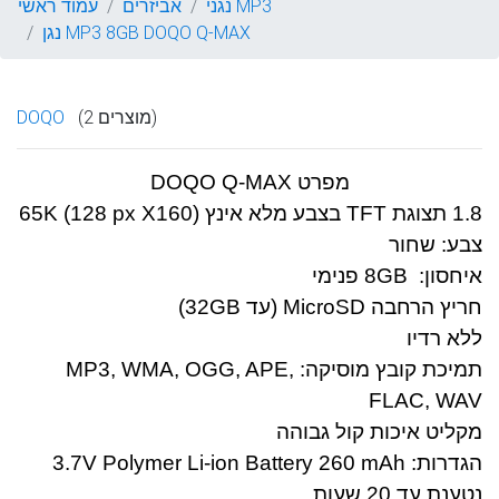
נגני MP3
אביזרים
עמוד ראשי
נגן MP3 8GB DOQO Q-MAX
(2 מוצרים)
DOQO
מפרט
DOQO Q-MAX
1.8 תצוגת
TFT
בצבע מלא אינץ
K (128 px X160)
65
צבע: שחור
איחסון:
8GB
פנימי
חריץ הרחבה
MicroSD
(עד
32GB
)
ללא רדיו
תמיכת קובץ מוסיקה:
MP3, WMA, OGG, APE,
FLAC, WAV
מקליט איכות קול גבוהה
הגדרות:
3.7V Polymer Li-ion Battery 260 mAh
נטענת עד 20 שעות