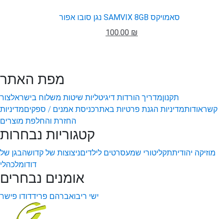
נגן סובו אפור SAMVIX 8GB סאמויקס
100.00 ₪
מפת האתר
תקנון
מדריך הורדות דיגיטליות
שיטות משלוח בישראל
צור
קשר
אודות
מדיניות הגנת פרטיות באתר
כניסת אמנים / ספקים
מדיניות
החזרת והחלפת מוצרים
קטגוריות נבחרות
מוזיקה יהודית
תקליטורי שמע
סרטים לילדים
ניצוצות של קדושה
בגן של
דודו
מלכהלי
אומנים נבחרים
ישי ריבו
אברהם פריד
דודו פישר